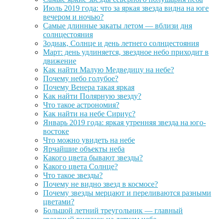
Июль 2019 года: что за яркая звезда видна на юге
вечером и ночью?
Самые длинные закаты летом — вблизи дня
солнцестояния
Зодиак, Солнце и день летнего солнцестояния
Март: день удлиняется, звездное небо приходит в
движение
Как найти Малую Медведицу на небе?
Почему небо голубое?
Почему Венера такая яркая
Как найти Полярную звезду?
Что такое астрономия?
Как найти на небе Сириус?
Январь 2019 года: яркая утренняя звезда на юго-
востоке
Что можно увидеть на небе
Ярчайшие объекты неба
Какого цвета бывают звезды?
Какого цвета Солнце?
Что такое звезды?
Почему не видно звезд в космосе?
Почему звезды мерцают и переливаются разными
цветами?
Большой летний треугольник — главный