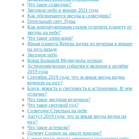
Что такое созвездие?
Звездное небо в январе 2021 года
Как обозначаются звезды в созвездиях?
Пепельный свет Луны
Как невооруженным глазом отличить планету от
звезды на небе?
Что такое элонгация?
Яркая планета Венера видна по вечерам в январе
на юго-западе
Звездное небо
Ковш Большой Медведицы осенью
Астрономические события и явления в октябре
2019 года
Сентябрь 2019 года: что за яркая звезда видна
вечером на юге?
Блеск, яркость и светимость в астрономии. В чем
отличие?
Что такое звездная величина?
Что такое световой год?
Созвездие Стрельца на небе
Август 2019 года: что за яркая звезда видна на
юге?
Что такое астеризм?
Почему Солнце на закате красное?
Самые яркие звезды северного полушария неба