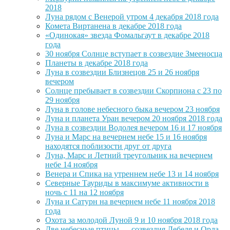
2018
Луна рядом с Венерой утром 4 декабря 2018 года
Комета Виртанена в декабре 2018 года
«Одинокая» звезда Фомальгаут в декабре 2018
года
30 ноября Солнце вступает в созвездие Змееносца
Планеты в декабре 2018 года
Луна в созвездии Близнецов 25 и 26 ноября
вечером
Солнце пребывает в созвездии Скорпиона с 23 по
29 ноября
Луна в голове небесного быка вечером 23 ноября
Луна и планета Уран вечером 20 ноября 2018 года
Луна в созвездии Водолея вечером 16 и 17 ноября
Луна и Марс на вечернем небе 15 и 16 ноября
находятся поблизости друг от друга
Луна, Марс и Летний треугольник на вечернем
небе 14 ноября
Венера и Спика на утреннем небе 13 и 14 ноября
Северные Тауриды в максимуме активности в
ночь с 11 на 12 ноября
Луна и Сатурн на вечернем небе 11 ноября 2018
года
Охота за молодой Луной 9 и 10 ноября 2018 года
Две небесные птицы — созвездия Лебедя и Орла