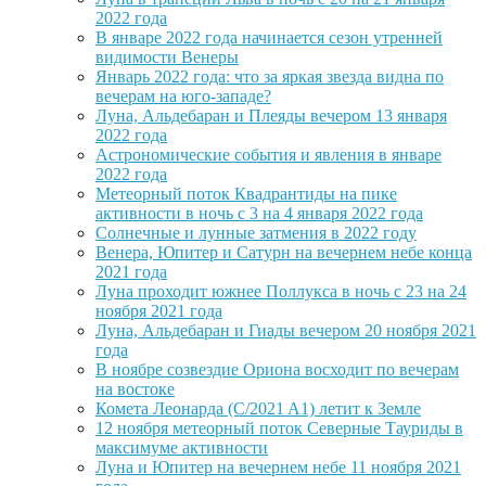
2022 года
В январе 2022 года начинается сезон утренней
видимости Венеры
Январь 2022 года: что за яркая звезда видна по
вечерам на юго-западе?
Луна, Альдебаран и Плеяды вечером 13 января
2022 года
Астрономические события и явления в январе
2022 года
Метеорный поток Квадрантиды на пике
активности в ночь с 3 на 4 января 2022 года
Солнечные и лунные затмения в 2022 году
Венера, Юпитер и Сатурн на вечернем небе конца
2021 года
Луна проходит южнее Поллукса в ночь с 23 на 24
ноября 2021 года
Луна, Альдебаран и Гиады вечером 20 ноября 2021
года
В ноябре созвездие Ориона восходит по вечерам
на востоке
Комета Леонарда (C/2021 A1) летит к Земле
12 ноября метеорный поток Северные Тауриды в
максимуме активности
Луна и Юпитер на вечернем небе 11 ноября 2021