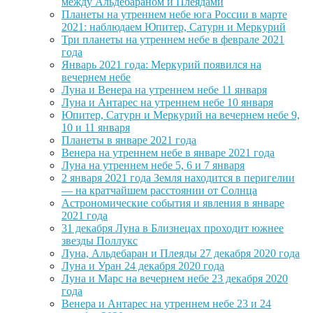
между Альдебараном и Плеядами
Планеты на утреннем небе юга России в марте
2021: наблюдаем Юпитер, Сатурн и Меркурий
Три планеты на утреннем небе в феврале 2021
года
Январь 2021 года: Меркурий появился на
вечернем небе
Луна и Венера на утреннем небе 11 января
Луна и Антарес на утреннем небе 10 января
Юпитер, Сатурн и Меркурий на вечернем небе 9,
10 и 11 января
Планеты в январе 2021 года
Венера на утреннем небе в январе 2021 года
Луна на утреннем небе 5, 6 и 7 января
2 января 2021 года Земля находится в перигелии
— на кратчайшем расстоянии от Солнца
Астрономические события и явления в январе
2021 года
31 декабря Луна в Близнецах проходит южнее
звезды Поллукс
Луна, Альдебаран и Плеяды 27 декабря 2020 года
Луна и Уран 24 декабря 2020 года
Луна и Марс на вечернем небе 23 декабря 2020
года
Венера и Антарес на утреннем небе 23 и 24