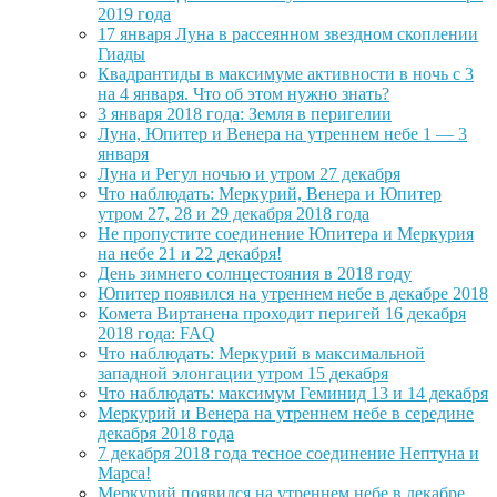
2019 года
17 января Луна в рассеянном звездном скоплении
Гиады
Квадрантиды в максимуме активности в ночь с 3
на 4 января. Что об этом нужно знать?
3 января 2018 года: Земля в перигелии
Луна, Юпитер и Венера на утреннем небе 1 — 3
января
Луна и Регул ночью и утром 27 декабря
Что наблюдать: Меркурий, Венера и Юпитер
утром 27, 28 и 29 декабря 2018 года
Не пропустите соединение Юпитера и Меркурия
на небе 21 и 22 декабря!
День зимнего солнцестояния в 2018 году
Юпитер появился на утреннем небе в декабре 2018
Комета Виртанена проходит перигей 16 декабря
2018 года: FAQ
Что наблюдать: Меркурий в максимальной
западной элонгации утром 15 декабря
Что наблюдать: максимум Геминид 13 и 14 декабря
Меркурий и Венера на утреннем небе в середине
декабря 2018 года
7 декабря 2018 года тесное соединение Нептуна и
Марса!
Меркурий появился на утреннем небе в декабре