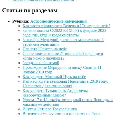
Статьи по разделам
Рубрика:
Астрономические наблюдения
Как часто сближаются Венера и Юпитер на небе?
Зеленая комета C/2022 E3 (ZTF) в феврале 2023
года: где, куда и когда смотреть?
8 октября Меркурий достигнет максимальной
утренней элонгации
Планета Юпитер на небе
Солнечное затмение 21 июня 2020 года: где и
когда можно наблюдать
Звездное небо зимой
Прохождение Меркурия по диску Солнца 11
ноября 2019 года
Как увидеть Млечный Путь на небе
Как наблюдать звездопад Персеиды в 2019 году:
10 советов для начинающих
Как увидеть Туманность Андромеды
невооруженным глазом?
Утром 17 и 18 ноября метеорный поток Леониды в
максимуме действия
Внутри Летнего Треугольника
Везунчики vs неудачники или кому на Руси