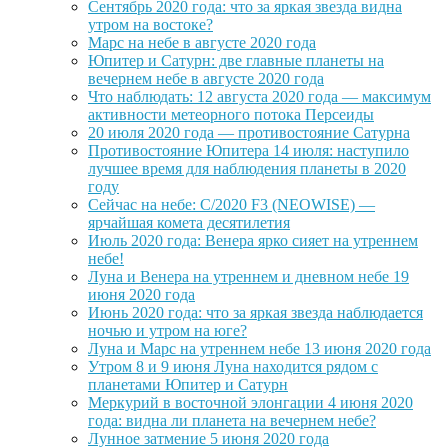
Сентябрь 2020 года: что за яркая звезда видна
утром на востоке?
Марс на небе в августе 2020 года
Юпитер и Сатурн: две главные планеты на
вечернем небе в августе 2020 года
Что наблюдать: 12 августа 2020 года — максимум
активности метеорного потока Персеиды
20 июля 2020 года — противостояние Сатурна
Противостояние Юпитера 14 июля: наступило
лучшее время для наблюдения планеты в 2020
году
Сейчас на небе: C/2020 F3 (NEOWISE) —
ярчайшая комета десятилетия
Июль 2020 года: Венера ярко сияет на утреннем
небе!
Луна и Венера на утреннем и дневном небе 19
июня 2020 года
Июнь 2020 года: что за яркая звезда наблюдается
ночью и утром на юге?
Луна и Марс на утреннем небе 13 июня 2020 года
Утром 8 и 9 июня Луна находится рядом с
планетами Юпитер и Сатурн
Меркурий в восточной элонгации 4 июня 2020
года: видна ли планета на вечернем небе?
Лунное затмение 5 июня 2020 года