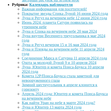
звездный рисунок на летнем небе
Рубрика:
Календарь наблюдателя
Важная информация для посетителей!
Покрытие звезды Спика Луной 16 июня 2024 года
Луна и Регул на вечернем небе 12 июня 2024 года
Июнь 2024: планета Сатурн появилась на
утреннем небе
Луна и Спика на вечернем небе 20 мая 2024
Луна внутри Весеннего треугольника в мае 2024
года
Луна и Регул вечером 15 и 16 мая 2024 года
Луна и Плеяды на вечернем небе 11 апреля 2024
года
Соединение Марса и Сатурна 11 апреля 2024 года
Охота за молодой Луной 9 и 10 апреля 2024
Луна, Юпитер и комета Понса-Брукса 10 апреля
2024 года
Комета 12P/Понса-Брукса стала заметной для
невооруженного глаза
Зимний шестиугольник в апреле клонится к
горизонту
Апрель 2024 года: Юпитер и комета Понса-Брукса
на вечернем небе
Как найти Уран на небе в марте 2024 года?
Луна и Юпитер 13 марта 2024 года