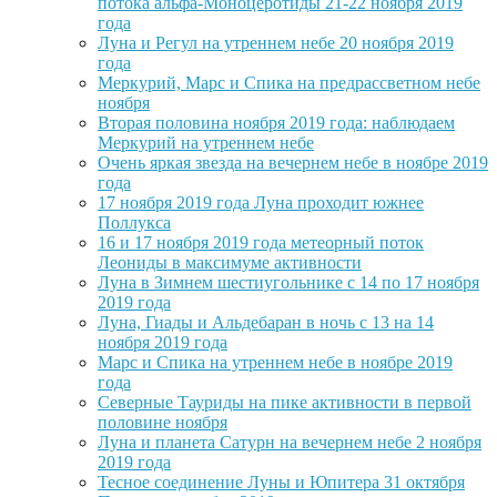
потока альфа-Моноцеротиды 21-22 ноября 2019
года
Луна и Регул на утреннем небе 20 ноября 2019
года
Меркурий, Марс и Спика на предрассветном небе
ноября
Вторая половина ноября 2019 года: наблюдаем
Меркурий на утреннем небе
Очень яркая звезда на вечернем небе в ноябре 2019
года
17 ноября 2019 года Луна проходит южнее
Поллукса
16 и 17 ноября 2019 года метеорный поток
Леониды в максимуме активности
Луна в Зимнем шестиугольнике с 14 по 17 ноября
2019 года
Луна, Гиады и Альдебаран в ночь с 13 на 14
ноября 2019 года
Марс и Спика на утреннем небе в ноябре 2019
года
Северные Тауриды на пике активности в первой
половине ноября
Луна и планета Сатурн на вечернем небе 2 ноября
2019 года
Тесное соединение Луны и Юпитера 31 октября