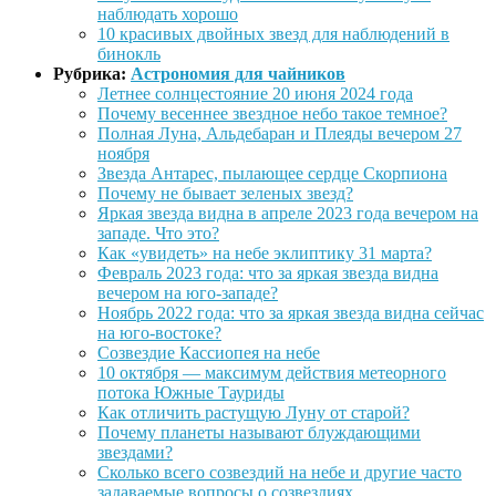
наблюдать хорошо
10 красивых двойных звезд для наблюдений в
бинокль
Рубрика:
Астрономия для чайников
Летнее солнцестояние 20 июня 2024 года
Почему весеннее звездное небо такое темное?
Полная Луна, Альдебаран и Плеяды вечером 27
ноября
Звезда Антарес, пылающее сердце Скорпиона
Почему не бывает зеленых звезд?
Яркая звезда видна в апреле 2023 года вечером на
западе. Что это?
Как «увидеть» на небе эклиптику 31 марта?
Февраль 2023 года: что за яркая звезда видна
вечером на юго-западе?
Ноябрь 2022 года: что за яркая звезда видна сейчас
на юго-востоке?
Созвездие Кассиопея на небе
10 октября — максимум действия метеорного
потока Южные Тауриды
Как отличить растущую Луну от старой?
Почему планеты называют блуждающими
звездами?
Сколько всего созвездий на небе и другие часто
задаваемые вопросы о созвездиях