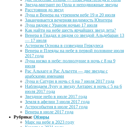
Звезда-мигрант ро Орла и неподвижные звезды
Расстояния до звезд
Луна и Венера на утреннем небе 19 и 20 июля
Заканчивается вечерняя видимость Юпитера
Луна рядом с Ураном ночью 17 июля
Как найти на небе шесть ярчайших звезд лета?
Венера в Гиадах и рядом со звездой Альдебаран 13
— 17 июля
Астеризм Основа в созвездии Геркулеса
Венера и Плеяды на небе в первой половине июля
2017 года
Луна низко в небе: полнолуние в ночь с 8 на 9
июля
Рас Альхаге и Рас Альгети — две звезды с
арабскими именами
Луна и Сатурн в ночь с 6 на 7 июля 2017 года
Наблюдаем Луну и звезду Антарес в ночь с 5 на 6
июля 2017 года
Звездное небо в июле 2017 года
Земля в афелии 3 июля 2017 года
Астрособытия в июле 2017 года
Венера в июле 2017 года
Рубрика:
Обзоры
Марс на небе в 2023 году