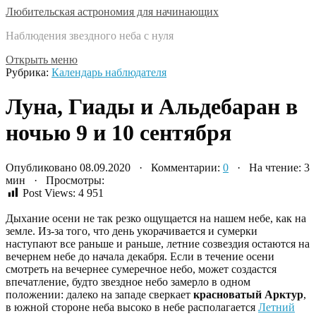
Любительская астрономия для начинающих
Наблюдения звездного неба с нуля
Открыть меню
Рубрика:
Календарь наблюдателя
Луна, Гиады и Альдебаран в
ночью 9 и 10 сентября
Опубликовано 08.09.2020 · Комментарии:
0
· На чтение: 3
мин · Просмотры:
Post Views:
4 951
Дыхание осени не так резко ощущается на нашем небе, как на
земле. Из-за того, что день укорачивается и сумерки
наступают все раньше и раньше, летние созвездия остаются на
вечернем небе до начала декабря. Если в течение осени
смотреть на вечернее сумеречное небо, может создастся
впечатление, будто звездное небо замерло в одном
положении: далеко на западе сверкает
красноватый Арктур
,
в южной стороне неба высоко в небе располагается
Летний