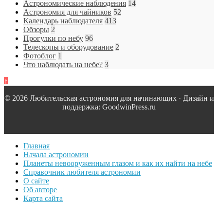
Астрономические наблюдения
14
Астрономия для чайников
52
Календарь наблюдателя
413
Обзоры
2
Прогулки по небу
96
Телескопы и оборудование
2
Фотоблог
1
Что наблюдать на небе?
3
↑
© 2026 Любительская астрономия для начинающих · Дизайн и
поддержка: GoodwinPress.ru
Главная
Начала астрономии
Планеты невооруженным глазом и как их найти на небе
Справочник любителя астрономии
О сайте
Об авторе
Карта сайта