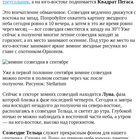
треугольник
, а на юго-востоке поднимается
Квадрат Пегаса
.
Это впечатление обманчивое. Созвездия медленно движутся с
востока на запад. Попробуйте охватить картину звездного
неба сегодня ровно в 10 вечера, а затем в это же время ровно
через месяц — все созвездия сместятся к западу на 30°! Уже
сейчас к полуночи многие летние созвездия заходят за
горизонт, а их место занимают осенние. Под утро же место на
юго-востоке занимают яркие зимние звездные рисунки во
главе с охотником-Орионом.
Уже в первой половине сентября зимние созвездия
можно почти в полном составе через час после
полуночи. Рисунок: Stellarium
Сейчас в секторе зимних созвездий находится
Луна
, фаза
которой близка к фазе последней четверти. Сегодня и завтра
она восходит незадолго до полуночи на северо-востоке,
располагаясь в созвездии Тельца, и светит до утра. Глубокой
ночью ее можно наблюдать в восточной части неба, а утром
— на юго-востоке, высоко над горизонтом.
Созвездие Тельца
служит прекрасным фоном для нашего
спутника. Справа от Луны на темном небе хорошо заметен