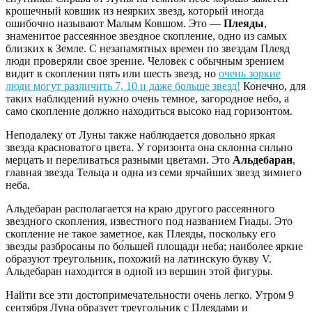
крошечный ковшик из неярких звезд, который иногда
ошибочно называют Малым Ковшом. Это —
Плеяды
,
знаменитое рассеянное звездное скопление, одно из самых
близких к Земле. С незапамятных времен по звездам Плеяд
люди проверяли свое зрение. Человек с обычным зрением
видит в скоплении пять или шесть звезд, но
очень зоркие
люди могут различить 7, 10 и даже больше звезд!
Конечно, для
таких наблюдений нужно очень темное, загородное небо, а
само скопление должно находиться высоко над горизонтом.
Неподалеку от Луны также наблюдается довольно яркая
звезда красноватого цвета. У горизонта она склонна сильно
мерцать и переливаться разными цветами. Это
Альдебаран
,
главная звезда Тельца и одна из семи ярчайших звезд зимнего
неба.
Альдебаран располагается на краю другого рассеянного
звездного скопления, известного под названием Гиады. Это
скопление не такое заметное, как Плеяды, поскольку его
звезды разбросаны по бо́льшей площади неба; наиболее яркие
образуют треугольник, похожий на латинскую букву V.
Альдебаран находится в одной из вершин этой фигуры.
Найти все эти достопримечательности очень легко. Утром 9
сентября Луна образует треугольник с Плеядами и