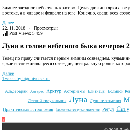
Зимнее звездное небо очень красиво. Целая дюжина ярких звез
востоке, а в январе и феврале на юге. Конечно, среди всех созв
Далее
22. 11. 2018 · Просмотры:
Post Views:
5 459
Луна в голове небесного быка вечером 
Телец по праву считается первым зимним созвездием, кульмини
яркое и запоминающееся созвездие, центральную роль в котором
Далее
Tweets by biguniverse_ru
Арктур
Альдебаран
Астеризмы
Антарес
Близнецы
Большой Ко
Луна
М
Летний треугольник
Лунные затмения
Сату
Регул
Практическая астрономия
Рассеянные звездные скопления
↑
© 2026 Люби