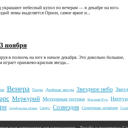
д украшают небесный купол по вечерам — в декабре на юго-
ездий зимы выделяется Орион, самое яркое и...
23 ноября
руя в полночь на юге в начале декабря. Это довольно большое,
 играет оранжево-красная звезда...
Венера
Звездное небо
Звез
вш
Гиады
Двойные звезды
арс
Меркурий
Нептун
Метеорные потоки
Млечный Путь
рн
Созвездия
Солнечные затмения
Сириус
Солн
Серебристые облака
тельская астрономия для начинающих · Дизайн и поддержка: Goo