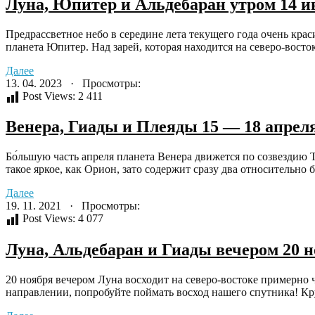
Луна, Юпитер и Альдебаран утром 14 ию
Предрассветное небо в середине лета текущего года очень крас
планета Юпитер. Над зарей, которая находится на северо-восток
Далее
13. 04. 2023 · Просмотры:
Post Views:
2 411
Венера, Гиады и Плеяды 15 — 18 апреля
Бо́льшую часть апреля планета Венера движется по созвездию 
такое яркое, как Орион, зато содержит сразу два относительно 
Далее
19. 11. 2021 · Просмотры:
Post Views:
4 077
Луна, Альдебаран и Гиады вечером 20 н
20 ноября вечером Луна восходит на северо-востоке примерно ч
направлении, попробуйте поймать восход нашего спутника! Кру