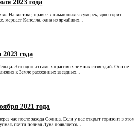
ля 2023 года
иво. На востоке, правее занимающихся сумерек, ярко горит
е, мерцает Капелла, одна из ярчайших...
 2023 года
Тельца. Это одно из самых красивых зимних созвездий. Оно не
близких к Земле рассеянных звездных...
оября 2021 года
ерез час после захода Солнца. Если у вас открыт горизонт в это
пная, почти полная Луна появляется...