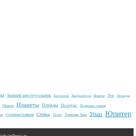
ды
Зимний шестиугольник
Лев
Квадрантиды
Кометы
Кассиопея
Леониды
Планеты
Плеяды
Поллукс
Орион
Полярные сияния
Юпитер
Уран
Спика
Солнцестояния
це
Телец
Трапеция Льва
dwinPress.ru