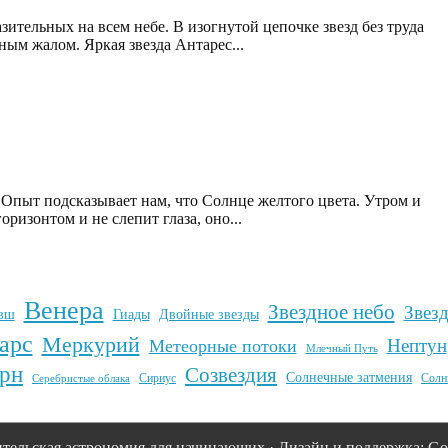
ительных на всем небе. В изогнутой цепочке звезд без труда
ым жалом. Яркая звезда Антарес...
? Опыт подсказывает нам, что Солнце желтого цвета. Утром и
оризонтом и не слепит глаза, оно...
Венера
Звездное небо
Звез
вш
Гиады
Двойные звезды
арс
Меркурий
Нептун
Метеорные потоки
Млечный Путь
рн
Созвездия
Солнечные затмения
Сириус
Солн
Серебристые облака
тельская астрономия для начинающих · Дизайн и поддержка: Goo