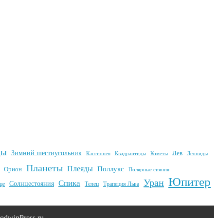
ды
Зимний шестиугольник
Лев
Квадрантиды
Кометы
Кассиопея
Леониды
Планеты
Плеяды
Поллукс
Орион
Полярные сияния
Юпитер
Уран
Спика
Солнцестояния
це
Телец
Трапеция Льва
dwinPress.ru