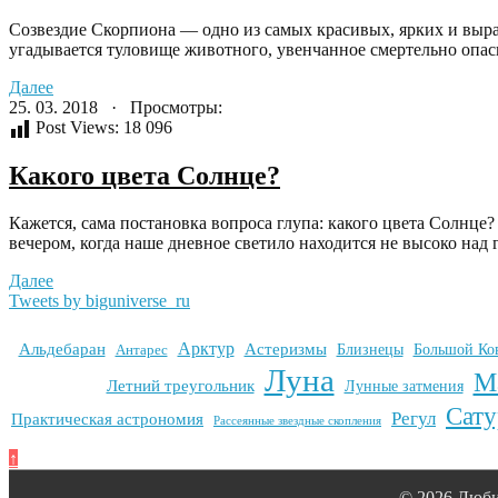
Созвездие Скорпиона — одно из самых красивых, ярких и выраз
угадывается туловище животного, увенчанное смертельно опасн
Далее
25. 03. 2018 · Просмотры:
Post Views:
18 096
Какого цвета Солнце?
Кажется, сама постановка вопроса глупа: какого цвета Солнце
вечером, когда наше дневное светило находится не высоко над г
Далее
Tweets by biguniverse_ru
Арктур
Альдебаран
Астеризмы
Антарес
Близнецы
Большой Ко
Луна
М
Летний треугольник
Лунные затмения
Сату
Регул
Практическая астрономия
Рассеянные звездные скопления
↑
© 2026 Люби