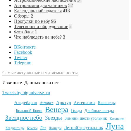
Астрономические наблюдения
14
Астрономия для чайников
52
Календарь наблюдателя
413
Обзоры
2
Прогулки по небу
96
Телескопы и оборудование
2
Фотоблог
1
Что наблюдать на небе?
3
ВКонтакте
Facebook
Twitter
Telegram
Самые актуальные и читаемые посты
Извините. Данных пока нет.
Tweets by biguniverse_ru
Арктур
Альдебаран
Астеризмы
Антарес
Близнецы
Венера
Большой Ковш
Гиады
Двойные звезды
Звездное небо
Звезды
Зимний шестиугольник
Кассиопея
Луна
Летний треугольник
Лев
Квадрантиды
Кометы
Леониды