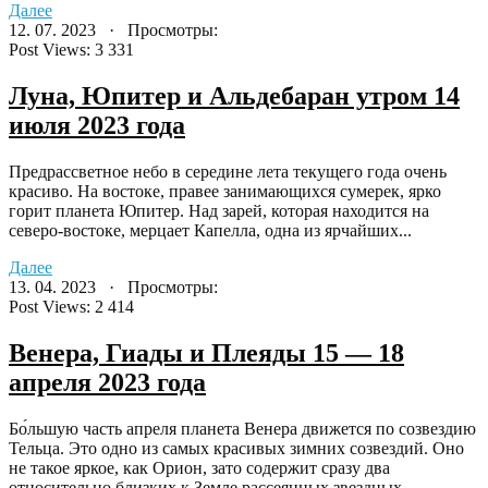
Далее
12. 07. 2023 · Просмотры:
Post Views:
3 331
Луна, Юпитер и Альдебаран утром 14
июля 2023 года
Предрассветное небо в середине лета текущего года очень
красиво. На востоке, правее занимающихся сумерек, ярко
горит планета Юпитер. Над зарей, которая находится на
северо-востоке, мерцает Капелла, одна из ярчайших...
Далее
13. 04. 2023 · Просмотры:
Post Views:
2 414
Венера, Гиады и Плеяды 15 — 18
апреля 2023 года
Бо́льшую часть апреля планета Венера движется по созвездию
Тельца. Это одно из самых красивых зимних созвездий. Оно
не такое яркое, как Орион, зато содержит сразу два
относительно близких к Земле рассеянных звездных...