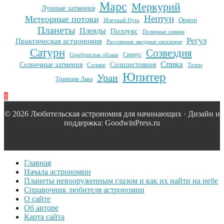
Марс
Меркурий
Лунные затмения
Нептун
Метеорные потоки
Орион
Млечный Путь
Планеты
Плеяды
Поллукс
Полярные сияния
Регул
Практическая астрономия
Рассеянные звездные скопления
Сатурн
Созвездия
Сириус
Серебристые облака
Спика
Солнечные затмения
Солнцестояния
Солнце
Телец
Юпитер
Уран
Трапеция Льва
↑
© 2026 Любительская астрономия для начинающих · Дизайн и
поддержка: GoodwinPress.ru
Главная
Начала астрономии
Планеты невооруженным глазом и как их найти на небе
Справочник любителя астрономии
О сайте
Об авторе
Карта сайта