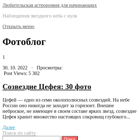
Любительская астрономия для начинающих
Наблюдения звездного неба с нуля
Открыть меню
Фотоблог
1
30. 10. 2022 · Просмотры:
Post Views:
5 302
Созвездие Цефея: 30 фото
Цефей — одно из семи околополюсных созвездий. На небе
России оно никогда не заходит за горизонт. Внешне
неброское, не имеющее в своем составе ярких звезд, созвездие
Цефея хранит множество настоящих сокровищ глубокого...
Далее
Поиск по сайту
Найти: