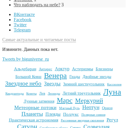
Что наблюдать на небе?
3
ВКонтакте
Facebook
Twitter
Telegram
Самые актуальные и читаемые посты
Извините. Данных пока нет.
Tweets by biguniverse_ru
Арктур
Альдебаран
Астеризмы
Антарес
Близнецы
Венера
Большой Ковш
Гиады
Двойные звезды
Звездное небо
Звезды
Зимний шестиугольник
Кассиопея
Луна
Летний треугольник
Лев
Квадрантиды
Кометы
Леониды
Марс
Меркурий
Лунные затмения
Нептун
Метеорные потоки
Орион
Млечный Путь
Планеты
Плеяды
Поллукс
Полярные сияния
Регул
Практическая астрономия
Рассеянные звездные скопления
Сатурн
Созвездия
Сириус
Серебристые облака