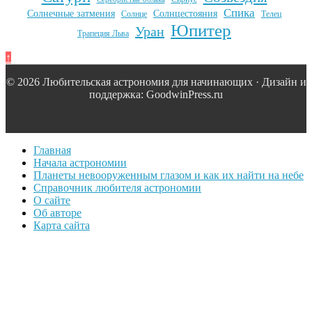
Спика
Солнечные затмения
Солнцестояния
Солнце
Телец
Юпитер
Уран
Трапеция Льва
↑
© 2026 Любительская астрономия для начинающих · Дизайн и
поддержка: GoodwinPress.ru
Главная
Начала астрономии
Планеты невооруженным глазом и как их найти на небе
Справочник любителя астрономии
О сайте
Об авторе
Карта сайта