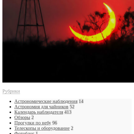
Рубрики
Астрономические наблюдения
14
Астрономия для чайников
52
Календарь наблюдателя
413
Обзоры
2
Прогулки по небу
96
Телескопы и оборудование
2
Фотоблог
1