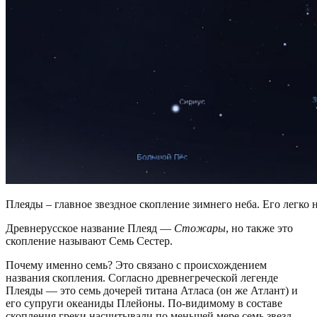
Плеяды – главное звездное скопление зимнего неба. Его легко н
Древнерусское название Плеяд —
Стожары
, но также это
скопление называют Семь Сестер.
Почему именно семь? Это связано с происхождением
названия скопления. Согласно древнегреческой легенде
Плеяды — это семь дочерей титана Атласа (он же Атлант) и
его супруги океаниды Плейоны. По-видимому в составе
скопления греки насчитывали по меньшей мере семь звезд,