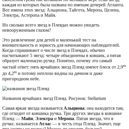
каждая из которых была названа по именам дочерей Атланта.
Вот имена этих звезд: Альциона, Тайгета, Меропа, Целена,
Электра, Астеропа и Майя.
Но сколько всего звезд в Плеядах можно увидеть
невооруженным глазом?
Это развлечение для детей и маленький тест на
внимательность и зоркость для начинающих наблюдателей.
Когда спрашивают о числе звезд в Плеядах, обычно
насчитывают 5 звезд: четыре объединены в ковшик, а пятая
образует маленькую ручку. Понятно, почему это самый
m
частый ответ: пять ярчайших звезд Плеяд имеют блеск от 2,9
m
до 4,2
и потому неплохо видны на дачном и даже
пригородном небе.
Названия ярчайших звезд Плеяд. Рисунок: Stellarium
Самая яркая звезда называется
Альциона
; она находится там,
где отходит от ковшика ручка. Три других звезды в ковшике
Плеяд —
Майя
,
Электра
и
Меропа
. Пятая звезда, что в
ручке, называется
Атлас
— в честь отца Плеяд. Значит, еще
три сестры не видны? Можно ли увидеть больше?