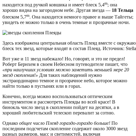
m
находится под ручкой ковшика и имеет блеск 5,4
; она
хорошо видна на загородном небе. Другая звезда —
18 Тельца
m
блеском 5,7
. Она находится немного правее и выше Тайгеты;
увидеть ее можно только в очень темные и прозрачные ночи.
Здесь изображена центральная область Плеяд вместе с окружа
блеск тех звезд, которые входят в состав Плеяд. Источник: Stell
Вот уже и 11 звезд набежало! Но, говорят, и это не предел!
Роберт Бернхем в своем Небесном путеводителе пишет, что
«при наилучших условиях можно заметить меньшей мере 20
звезд скопления!»
Для таких наблюдений нужно
экстраординарно темное и прозрачное небо, которое можно
найти только в пустынях или в горах.
Конечно, всегда можно воспользоваться оптическим
инструментом и рассмотреть Плеяды во всей красе! В
бинокль число звезд в скоплении пойдет на десятки, а в
хороший любительский телескоп перевалит за сотню.
Однако
общее число Плеяд гораздо-гораздо больше!
По
последним подсчетам скопление содержит около 3000 звезд
разных размеров, масс и светимостей, включая