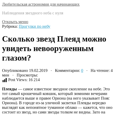
Любительская астрономия для начинающих
Наблюдения звездного неба с нуля
Открыть меню
Рубрика:
Прогулки по небу
Сколько звезд Плеяд можно
увидеть невооруженным
глазом?
Опубликовано 19.02.2019 · Комментарии:
0
· На чтение: 4
мин · Просмотры:
Post Views:
16 214
Плеяды
— самое известное звездное скопление на небе. Это
тот самый крошечный ковшик, который зимними вечерами
наблюдается выше и правее Ориона (на него указывает Пояс
Ориона). В городе из-за уличной засветки Плеяды нередко
выглядят как непонятное туманное облако — кажется, что оно
состоит из звезд, но сами звезды толком не видны. Зато на