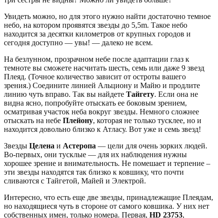
Увидеть можно, но для этого нужно найти достаточно темное
небо, на котором проявятся звезды до 5,5m. Такое небо
находится за десятки километров от крупных городов и
сегодня доступно — увы! — далеко не всем.
На безлунном, прозрачном небе после адаптации глаз к
темноте вы сможете насчитать шесть, семь или даже 9 звезд
Плеяд. (Точное количество зависит от остроты вашего
зрения.) Соедините линией Альциону и Майю и продлите
линию чуть вправо. Так вы найдете
Тайгету
. Если она не
видна ясно, попробуйте отыскать ее боковым зрением,
осматривая участок неба вокруг звезды. Немного сложнее
отыскать на небе
Плейону
, которая не только тусклее, но и
находится довольно близко к Атласу. Вот уже и семь звезд!
Звезды
Целена
и
Астеропа
— цели для очень зорких людей.
Во-первых, они тусклые — для их наблюдения нужны
хорошее зрение и внимательность. Не помешает и терпение –
эти звезды находятся так близко к ковшику, что почти
сливаются с Тайгетой, Майей и Электрой.
Интересно, что есть еще две звезды, принадлежащие Плеядам,
но находящиеся чуть в стороне от самого ковшика. У них нет
собственных имен, только номера. Первая,
HD 23753
,