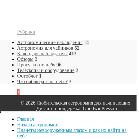
Рубрики
Астрономические наблюдения
14
Астрономия для чайников
52
Календарь наблюдателя
413
Обзоры
2
Прогулки по небу
96
Телескопы и оборудование
2
Фотоблог
1
Что наблюдать на небе?
3
↑
© 2026 Любительская астрономия для начинающих ·
Дизайн и поддержка: GoodwinPress.ru
о
Главная
Начала астрономии
Планеты невооруженным глазом и как их найти на
небе