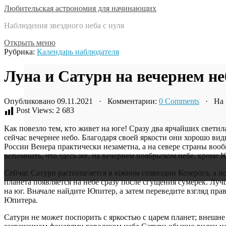
Любительская астрономия для начинающих
Наблюдения звездного неба с нуля
Открыть меню
Рубрика:
Календарь наблюдателя
Луна и Сатурн на вечернем неб
Опубликовано 09.11.2021 · Комментарии:
0 Comments
· На ч
Post Views:
2 683
Как повезло тем, кто живет на юге! Сразу два ярчайших свети
сейчас вечернее небо. Благодаря своей яркости они хорошо ви
России Венера практически незаметна, а на севере страны вооб
вспомнить, что здесь же, на вечернем ноябрьском небе, кроме
Сейчас Сатурн располагается в южном созвездии Козерога, а п
планета появляется на небе сразу после сгущения сумерек. Л
на юг. Вначале найдите Юпитер, а затем переведите взгляд пра
Юпитера.
Сатурн не может поспорить с яркостью с царем планет; внешне