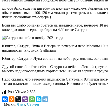
засвеченном фонарями городском небе Сатурн обычно виден не
Другое дело, если мы наведем на планету телескоп.
Знаменитые 
объективом свыше 100-120 мм можно рассмотреть и кое-какие п
нужна спокойная атмосфера.)
Если вы слабо ориентируетесь на звездном небе,
вечером 10 н
виде красивого серпа пройдет на 4,5° ниже Сатурна.
Юпитер, Сатурн, Луна и Венера на вечернем небе Москвы 10 но
наглядности. Рисунок: Stellarium
Юпитер, Сатурн и Луна составят на небе треугольник, основан
Другой способ найти сейчас Сатурн на небе — Летний треуголь
высоко над юго-западным горизонтом. Нижняя вершина треугол
Надо сказать, что вечерняя видимость Сатурна и Юпитера пост
этими планетами после захода солнца. Но много ли будет ясны
Post Views:
2 683
Метки:
Луна
,
Сатурн