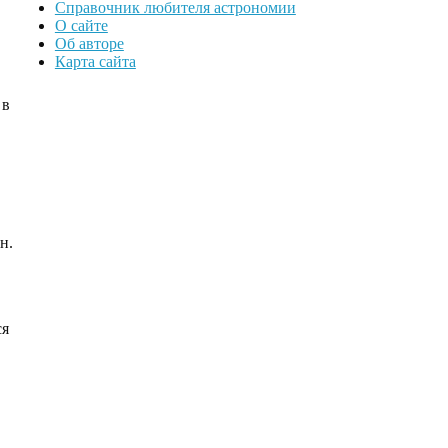
Справочник любителя астрономии
О сайте
Об авторе
Карта сайта
 в
н.
ся