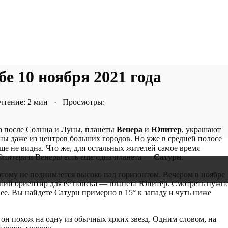
е 10 ноября 2021 года
тение: 2 мин · Просмотры:
ла после Солнца и Луны, планеты
Венера
и
Юпитер
, украшают
дны даже из центров больших городов. Но уже в средней полосе
ще не видна. Что же, для остальных жителей самое время
 Юпитера и Венеры есть еще одна планета —
Сатурн
.
отому не поднимается высоко над горизонтом. Вечером в ноябре
учший ориентир для ее поиска — планета Юпитер. Смотреть нужн
вее. Вы найдете Сатурн примерно в 15° к западу и чуть ниже
 он похож на одну из обычных ярких звезд. Одним словом, на