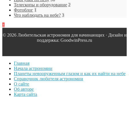
Телескопы и оборудование
2
Фотоблог
1
Что наблюдать на небе?
3
↑
© 2026 Любительская астрономия для начинающих · Дизайн и
поддержка: GoodwinPress.ru
Главная
Начала астрономии
Планеты невооруженным глазом и как их найти на небе
Справочник любителя астрономии
О сайте
Об авторе
Карта сайта