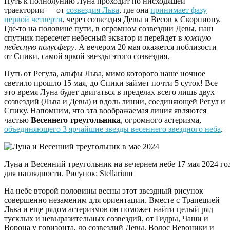
Путь к полнолунию Луна проходит по нисходящей
траектории — от
созвездия Льва
, где она
принимает фазу
первой четверти
, через созвездия Девы и Весов к Скорпиону.
Где-то на половине пути, в огромном созвездии Девы, наш
спутник пересечет небесный экватор и перейдет в
южную
небесную полусферу
. А вечером 20 мая окажется поблизости
от Спики, самой яркой звезды этого созвездия.
Путь от Регула, альфы Льва, мимо которого наше ночное
светило прошло 15 мая, до Спики займет почти 5 суток! Все
это время Луна будет двигаться в пределах всего лишь двух
созвездий (Льва и Девы) и вдоль линии, соединяющей Регул и
Спику. Напомним, что эта воображаемая линия являются
частью
Весеннего треугольника
, огромного астеризма,
объединяющего 3 ярчайшие звезды весеннего звездного неба
.
Луна и Весенний треугольник на вечернем небе 17 мая 2024 год
для наглядности. Рисунок: Stellarium
На небе второй половины весны этот звездный рисунок
совершенно незаменим для ориентации. Вместе с Трапецией
Льва и еще рядом астеризмов он поможет найти целый ряд
тусклых и невыразительных созвездий, от Гидры, Чаши и
Ворона у горизонта, до созвездий Девы, Волос Вероники и