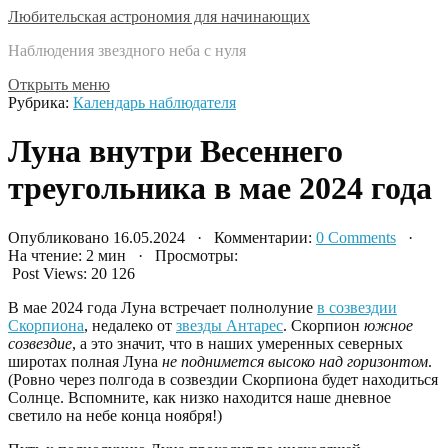
Любительская астрономия для начинающих
Наблюдения звездного неба с нуля
Открыть меню
Рубрика:
Календарь наблюдателя
Луна внутри Весеннего
треугольника в мае 2024 года
Опубликовано 16.05.2024 · Комментарии:
0 Comments
·
На чтение: 2 мин · Просмотры:
Post Views:
20 126
В мае 2024 года Луна встречает полнолуние
в созвездии
Скорпиона
, недалеко от
звезды Антарес
. Скорпион
южное
созвездие
, а это значит, что в наших умеренных северных
широтах полная Луна
не поднимется высоко над горизонтом
.
(Ровно через полгода в созвездии Скорпиона будет находиться
Солнце. Вспомните, как низко находится наше дневное
светило на небе конца ноября!)