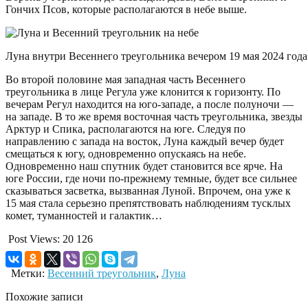
Гончих Псов, которые располагаются в небе выше.
Луна внутри Весеннего треугольника вечером 19 мая 2024 года. 
Во второй половине мая западная часть Весеннего
треугольника в лице Регула уже клонится к горизонту. По
вечерам Регул находится на юго-западе, а после полуночи —
на западе. В то же время восточная часть треугольника, звезды
Арктур и Спика, располагаются на юге. Следуя по
направлению с запада на восток, Луна каждый вечер будет
смещаться к югу, одновременно опускаясь на небе.
Одновременно наш спутник будет становится все ярче. На
юге России, где ночи по-прежнему темные, будет все сильнее
сказываться засветка, вызванная Луной. Впрочем, она уже к
15 мая стала серьезно препятствовать наблюдениям тусклых
комет, туманностей и галактик…
Post Views:
20 126
Метки:
Весенний треугольник
,
Луна
Похожие записи