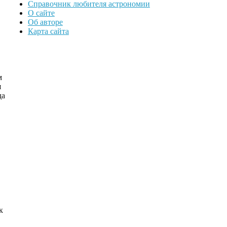
Справочник любителя астрономии
О сайте
Об авторе
Карта сайта
м
я
да
к