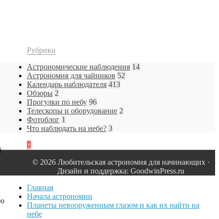
Рубрики
Астрономические наблюдения
14
Астрономия для чайников
52
Календарь наблюдателя
413
Обзоры
2
Прогулки по небу
96
Телескопы и оборудование
2
Фотоблог
1
Что наблюдать на небе?
3
↑
.
© 2026 Любительская астрономия для начинающих ·
Дизайн и поддержка: GoodwinPress.ru
Главная
Начала астрономии
ью
Планеты невооруженным глазом и как их найти на
небе