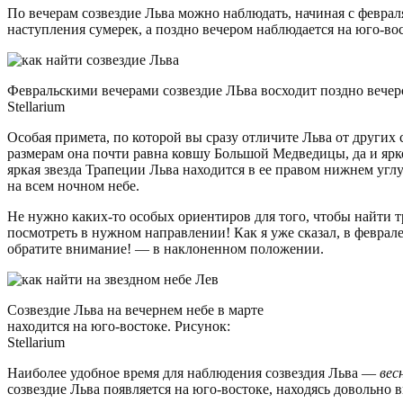
По вечерам созвездие Льва можно наблюдать, начиная с февраля
наступления сумерек, а поздно вечером наблюдается на юго-вос
Февральскими вечерами созвездие ЛЬва восходит поздно вечеро
Stellarium
Особая примета, по которой вы сразу отличите Льва от других
размерам она почти равна ковшу Большой Медведицы, да и ярк
яркая звезда Трапеции Льва находится в ее правом нижнем угл
на всем ночном небе.
Не нужно каких-то особых ориентиров для того, чтобы найти тр
посмотреть в нужном направлении! Как я уже сказал, в феврале
обратите внимание! — в наклоненном положении.
Созвездие Льва на вечернем небе в марте
находится на юго-востоке. Рисунок:
Stellarium
Наиболее удобное время для наблюдения созвездия Льва —
вес
созвездие Льва появляется на юго-востоке, находясь довольно