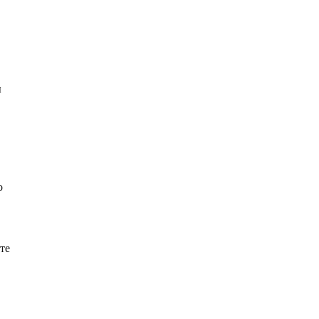
ы
о
те