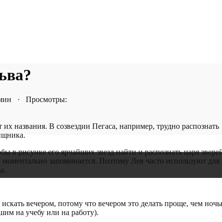
Льва?
 мин · Просмотры:
 их названия. В созвездии Пегаса, например, трудно распознать
ищника.
ы в рисунке его ярчайших звезд найти и распознать царя зверей
то моментально запоминается. Поэтому Лев часто используют для
ы.
 искать вечером, потому что вечером это делать проще, чем ноч
им на учебу или на работу).