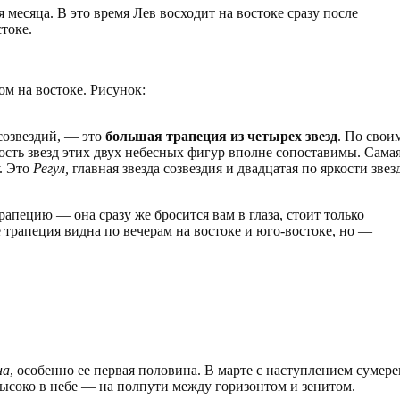
 месяца. В это время Лев восходит на востоке сразу после
токе.
м на востоке. Рисунок:
 созвездий, — это
большая трапеция из четырех звезд
. По свои
ость звезд этих двух небесных фигур вполне сопоставимы. Сама
у. Это
Регул,
главная звезда созвездия и двадцатая по яркости звез
апецию — она сразу же бросится вам в глаза, стоит только
 трапеция видна по вечерам на востоке и юго-востоке, но —
на
, особенно ее первая половина. В марте с наступлением сумере
 высоко в небе — на полпути между горизонтом и зенитом.