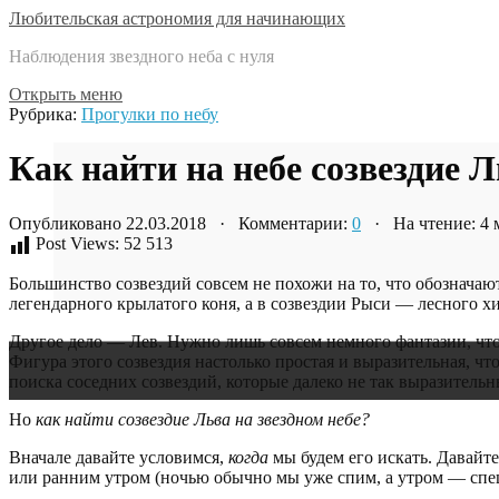
Любительская астрономия для начинающих
Наблюдения звездного неба с нуля
Открыть меню
Рубрика:
Прогулки по небу
Как найти на небе созвездие 
Опубликовано 22.03.2018 · Комментарии:
0
· На чтение: 4
Post Views:
52 513
Большинство созвездий совсем не похожи на то, что обозначают
легендарного крылатого коня, а в созвездии Рыси — лесного х
Другое дело — Лев. Нужно лишь совсем немного фантазии, чтоб
Фигура этого созвездия настолько простая и выразительная, ч
поиска соседних созвездий, которые далеко не так выразительн
Но
как найти созвездие Льва на звездном небе?
Вначале давайте условимся,
когда
мы будем его искать. Давайте
или ранним утром (ночью обычно мы уже спим, а утром — спеш