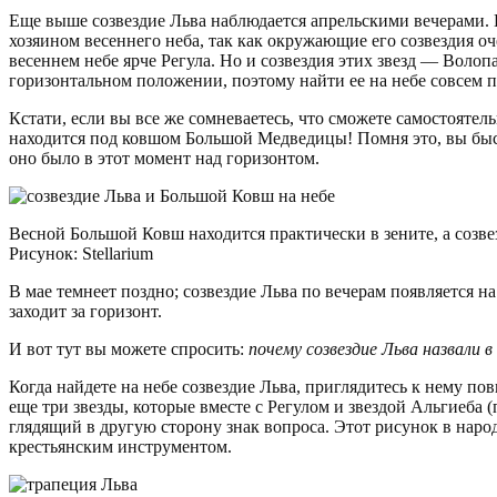
Еще выше созвездие Льва наблюдается апрельскими вечерами. 
хозяином весеннего неба, так как окружающие его созвездия 
весеннем небе ярче Регула. Но и созвездия этих звезд — Волоп
горизонтальном положении, поэтому найти ее на небе совсем п
Кстати, если вы все же сомневаетесь, что сможете самостоятел
находится под ковшом Большой Медведицы! Помня это, вы быст
оно было в этот момент над горизонтом.
Весной Большой Ковш находится практически в зените, а созв
Рисунок: Stellarium
В мае темнеет поздно; созвездие Льва по вечерам появляется на
заходит за горизонт.
И вот тут вы можете спросить:
почему созвездие Льва назвали в
Когда найдете на небе созвездие Льва, приглядитесь к нему по
еще три звезды, которые вместе с Регулом и звездой Альгиеба 
глядящий в другую сторону знак вопроса. Этот рисунок в наро
крестьянским инструментом.