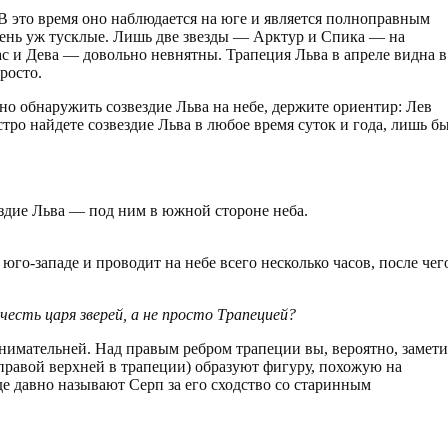
В это время оно наблюдается на юге и является полноправным
очень уж тусклые. Лишь две звезды — Арктур и Спика — на
ас и Дева — довольно невнятны. Трапеция Льва в апреле видна в
росто.
ьно обнаружить созвездие Льва на небе, держите ориентир: Лев
ро найдете созвездие Льва в любое время суток и года, лишь б
ездие Льва — под ним в южной стороне неба.
 юго-западе и проводит на небе всего несколько часов, после чег
 честь царя зверей, а не просто Трапецией?
внимательней. Над правым ребром трапеции вы, вероятно, замети
(правой верхней в трапеции) образуют фигуру, похожую на
де давно называют Серп за его сходство со старинным