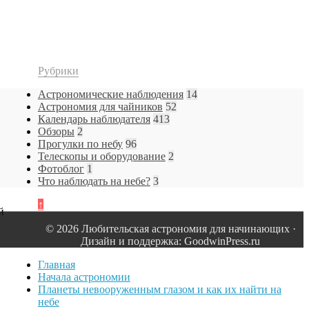
Рубрики
Астрономические наблюдения
14
Астрономия для чайников
52
Календарь наблюдателя
413
Обзоры
2
Прогулки по небу
96
Телескопы и оборудование
2
Фотоблог
1
Что наблюдать на небе?
3
↑
й
© 2026 Любительская астрономия для начинающих ·
Дизайн и поддержка: GoodwinPress.ru
Главная
Начала астрономии
Планеты невооруженным глазом и как их найти на
небе