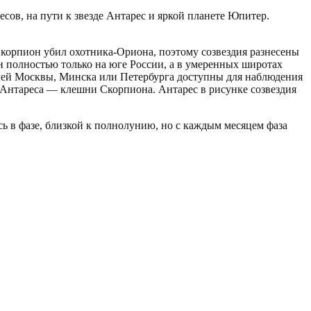
есов, на пути к звезде Антарес и яркой планете Юпитер.
Скорпион убил охотника-Ориона, поэтому созвездия разнесены
 полностью только на юге России, а в умеренных широтах
елей Москвы, Минска или Петербурга доступны для наблюдения
т Антареса — клешни Скорпиона. Антарес в рисунке созвездия
ь в фазе, близкой к полнолунию, но с каждым месяцем фаза