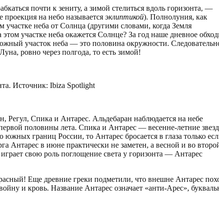
абкаться почти к зениту, а зимой стелиться вдоль горизонта, —
е проекция на небо называется
эклиптикой
). Полнолуния, как
м участке неба от Солнца (другими словами, когда Земля
 этом участке неба окажется Солнце? За год наше дневное обход
оложный участок неба — это половина окружности. Следовательн
Луна, ровно через полгода, то есть зимой!
. Источник: Ibiza Spotlight
н, Регул, Спика и Антарес. Альдебаран наблюдается на небе
о первой половины лета. Спика и Антарес — весенне-летние звез
о южных границ России, то Антарес бросается в глаза только ес
а Антарес в июне практически не заметен, а весной и во второ
ь играет свою роль поглощение света у горизонта — Антарес
красный! Еще древние греки подметили, что внешне Антарес пох
войну и кровь. Название Антарес означает «анти-Арес», букваль