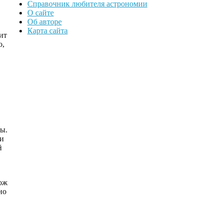
Справочник любителя астрономии
О сайте
Об авторе
Карта сайта
ит
о,
ды.
ли
й
ож
но