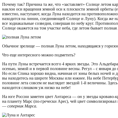
Почему так? Причина та же, что «заставляет» Солнце летом кар
наклон оси вращения земной оси к плоскости земной орбиты (е
известно, наступают, когда Луна находится на противоположно
находится на линии, соединяющей Солнце и Луну). Когда же на
все зодиакальные созведия, совершая по небу круг. Противоп
Солнце окажется на том участке неба, где летом бывает полная 
Обычное зрелище — полная Луна летом, находящаяся у горизонта
Что еще интересного можно подметить?
На пути Луны встречается всего 4 ярких звезды. Это Альдебара
осенью, зимой и в первой половине весны. Регул – с января д
Но если Спика хорошо видна, начиная от зоны белых ночей и д
вы находитесь на широте Москвы или южнее. На небе Петербург
половине лета совсем не выглядит звездой 1-й величины. Здес
находится слишком уж низко на небе!
На юге России заметен цвет Антареса — он у звезды кроваво-
на планету Марс (по-гречески Арес), чей цвет символизировал 
—
соперник Марса
.