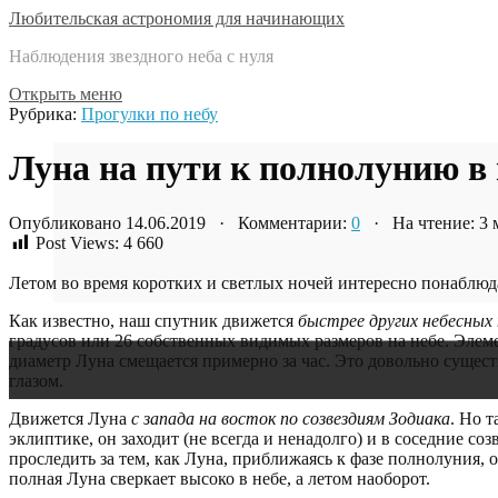
Любительская астрономия для начинающих
Наблюдения звездного неба с нуля
Открыть меню
Рубрика:
Прогулки по небу
Луна на пути к полнолунию в
Опубликовано 14.06.2019 · Комментарии:
0
· На чтение: 3
Post Views:
4 660
Летом во время коротких и светлых ночей интересно понаблюд
Как известно, наш спутник движется
быстрее других небесных
градусов или 26 собственных видимых размеров на небе. Элеме
диаметр Луна смещается примерно за час. Это довольно суще
глазом.
Движется Луна
с запада на восток по созвездиям Зодиака
. Но 
эклиптике, он заходит (не всегда и ненадолго) и в соседние с
проследить за тем, как Луна, приближаясь к фазе полнолуния, 
полная Луна сверкает высоко в небе, а летом наоборот.