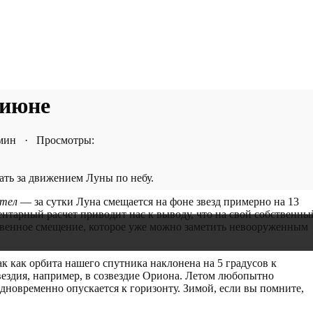
 июне
 мин · Просмотры:
ать за движением Луны по небу.
 тел
— за сутки Луна смещается на фоне звезд примерно на 13
нтарный расчет приводит нас к выводу, что на свой собственны
ственное смещение, которое уже можно заметить невооруженным
так как орбита нашего спутника наклонена на 5 градусов к
озвездия, например, в созвездие Ориона. Летом любопытно
одновременно опускается к горизонту. Зимой, если вы помните,