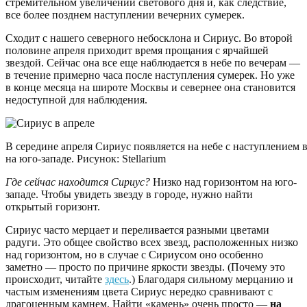
стремительном увеличении светового дня и, как следствие,
все более позднем наступлении вечерних сумерек.
Сходит с нашего северного небосклона и Сириус. Во второй
половине апреля приходит время прощания с ярчайшей
звездой. Сейчас она все еще наблюдается в небе по вечерам —
в течение примерно часа после наступления сумерек. Но уже
в конце месяца на широте Москвы и севернее она становится
недоступной для наблюдения.
В середине апреля Сириус появляется на небе с наступлением в
на юго-западе. Рисунок: Stellarium
Где сейчас находится Сириус?
Низко над горизонтом на юго-
западе. Чтобы увидеть звезду в городе, нужно найти
открытый горизонт.
Сириус часто мерцает и переливается разными цветами
радуги. Это общее свойство всех звезд, расположенных низко
над горизонтом, но в случае с Сириусом оно особенно
заметно — просто по причине яркости звезды. (Почему это
происходит, читайте
здесь
.) Благодаря сильному мерцанию и
частым изменениям цвета Сириус нередко сравнивают с
драгоценным камнем. Найти «камень» очень просто —
на