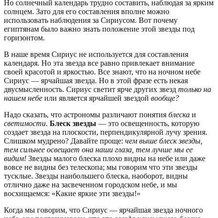
Но солнечный календарь трудно составить, наблюдая за ярким
солнцем. Зато для его составления вполне можно
использовать наблюдения за Сириусом. Вот почему
египтянам было важно знать положение этой звезды под
горизонтом.
В наше время Сириус не используется для составления
календаря. Но эта звезда все равно привлекает внимание
своей красотой и яркостью. Все знают, что на ночном небе
Сириус — ярчайшая звезда. Но в этой фразе есть некая
двусмысленность. Сириус светит ярче других звезд
только на
нашем небе
или является ярчайшей звездой
вообще?
Надо сказать, что астрономы различают понятия
блеска
и
светимости
.
Блеск звезды
— это освещенность, которую
создает звезда на плоскости, перпендикулярной лучу зрения.
Слишком мудрено? Давайте проще:
чем выше блеск звезды,
тем сильнее освещает она наши глаза, тем лучше мы ее
видим!
Звезды малого блеска плохо видны на небе или даже
вовсе не видны без телескопа; мы говорим что эти звезды
тусклые. Звезды наибольшего блеска, наоборот, видны
отлично даже на засвеченном городском небе, и мы
восхищаемся: «Какие яркие эти звезды!»
Когда мы говорим, что Сириус — ярчайшая звезда ночного