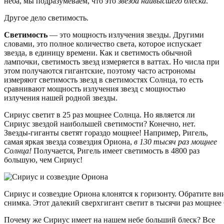
неба, мы подразумеваем, что это
звезда наивысшего блеска
.
Другое дело светимость.
Светимость
— это мощность излучения звезды. Другими
словами, это полное количество света, которое испускает
звезда, в единицу времени. Как и светимость обычной
лампочки, светимость звезд измеряется в ваттах. Но числа при
этом получаются гигантские, поэтому часто астрономы
измеряют светимость звезд в светимостях Солнца, то есть
сравнивают мощность излучения звезд с мощностью
излучения нашей родной звезды.
Сириус светит в 25 раз мощнее Солнца. Но является ли
Сириус звездой наибольшей светимости? Конечно, нет.
Звезды-гиганты светят гораздо мощнее! Например, Ригель,
самая яркая звезда созвездия Ориона,
в 130 тысяч раз мощнее
Солнца!
Получается, Ригель имеет светимость в 4800 раз
большую, чем Сириус!
Сириус и созвездие Ориона клонятся к горизонту. Обратите вн
снимка. Этот далекий сверхгигант светит в тысячи раз мощнее 
Почему же Сириус имеет на нашем небе больший блеск? Все