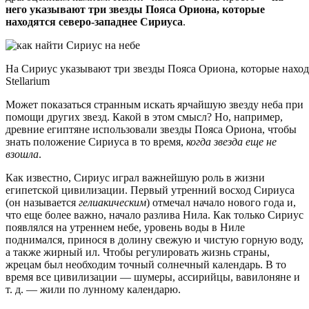
него указывают три звезды Пояса Ориона, которые
находятся северо-западнее Сириуса
.
На Сириус указывают три звезды Пояса Ориона, которые находя
Stellarium
Может показаться странным искать ярчайшую звезду неба при
помощи других звезд. Какой в этом смысл? Но, например,
древние египтяне использовали звезды Пояса Ориона, чтобы
знать положение Сириуса в то время,
когда звезда еще не
взошла
.
Как известно, Сириус играл важнейшую роль в жизни
египетской цивилизации. Первый утренний восход Сириуса
(он называется
гелиакическим
) отмечал начало нового года и,
что еще более важно, начало разлива Нила. Как только Сириус
появлялся на утреннем небе, уровень воды в Ниле
поднимался, принося в долину свежую и чистую горную воду,
а также жирный ил. Чтобы регулировать жизнь страны,
жрецам был необходим точный солнечный календарь. В то
время все цивилизации — шумеры, ассирийцы, вавилоняне и
т. д. — жили по лунному календарю.