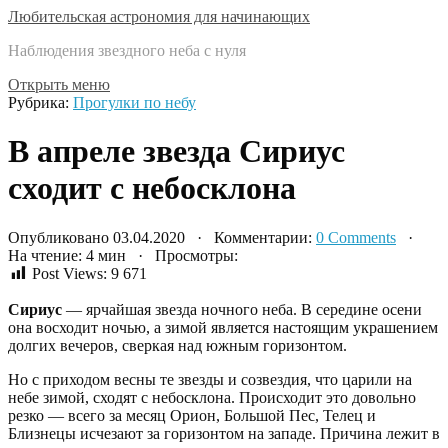
Любительская астрономия для начинающих
Наблюдения звездного неба с нуля
Открыть меню
Рубрика:
Прогулки по небу
В апреле звезда Сириус
сходит с небосклона
Опубликовано 03.04.2020 · Комментарии:
0 Comments
·
На чтение: 4 мин · Просмотры:
Post Views:
9 671
Сириус
— ярчайшая звезда ночного неба. В середине осени
она восходит ночью, а зимой является настоящим украшением
долгих вечеров, сверкая над южным горизонтом.
Но с приходом весны те звезды и созвездия, что царили на
небе зимой, сходят с небосклона. Происходит это довольно
резко — всего за месяц Орион, Большой Пес, Телец и
Близнецы исчезают за горизонтом на западе. Причина лежит в