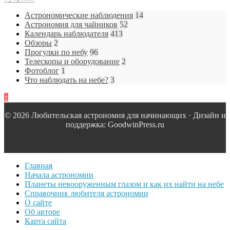
Астрономические наблюдения
14
Астрономия для чайников
52
Календарь наблюдателя
413
Обзоры
2
Прогулки по небу
96
Телескопы и оборудование
2
Фотоблог
1
Что наблюдать на небе?
3
↑
© 2026 Любительская астрономия для начинающих · Дизайн и
поддержка: GoodwinPress.ru
Главная
Начала астрономии
Планеты невооруженным глазом и как их найти на небе
Справочник любителя астрономии
О сайте
Об авторе
Карта сайта