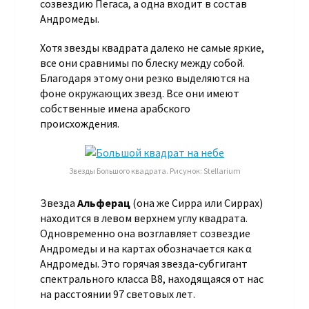
созвездию Пегаса, а одна входит в состав
Андромеды.
Хотя звезды квадрата далеко не самые яркие,
все они сравнимы по блеску между собой.
Благодаря этому они резко выделяются на
фоне окружающих звезд. Все они имеют
собственные имена арабского
происхождения.
Звезды Большого квадрата. Рисунок: Stellarium
Звезда
Альферац
(она же Сирра или Сиррах)
находится в левом верхнем углу квадрата.
Одновременно она возглавляет созвездие
Андромеды и на картах обозначается как α
Андромеды. Это горячая звезда-субгигант
спектрального класса B8, находящаяся от нас
на расстоянии 97 световых лет.