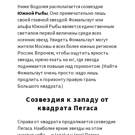
Ниже Водолея располагается созвездие
Южной Рыбы
. Оно примечательно лишь
своей главной звездой. Фомальгаут или
альфа Южной Рыбы является единственным
светилом первой величины среди всех
осенних звезд. Увидеть Фомальгаут могут
жители Москвы и всех более южных регионов
России. Впрочем, чтобы ощутить яркость
звезды, нужно ехать на юг, где звезда
поднимается повыше над горизонтом. (Найти
Фомальгаут очень просто: надо лишь
продлить к горизонту правую грань
Большого квадрата.)
Созвездия к западу от
квадрата Пегаса
Справа от квадрата продолжается созвездие
Пегаса. Наиболее яркие звезды на этом
участке неба — η (эта) и μ (мю) Пегаса,