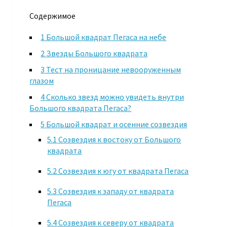
Содержимое
1
Большой квадрат Пегаса на небе
2
Звезды Большого квадрата
3
Тест на проницание невооруженным
глазом
4
Сколько звезд можно увидеть внутри
Большого квадрата Пегаса?
5
Большой квадрат и осенние созвездия
5.1
Созвездия к востоку от Большого
квадрата
5.2
Созвездия к югу от квадрата Пегаса
5.3
Созвездия к западу от квадрата
Пегаса
5.4
Созвездия к северу от квадрата