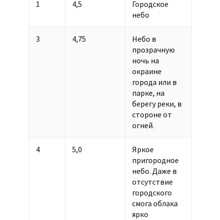
1
4,5
Городское
небо
3
4,75
Небо в
прозрачную
ночь на
окраине
города или в
парке, на
берегу реки, в
стороне от
огней.
4
5,0
Яркое
пригородное
небо. Даже в
отсутствие
городского
смога облака
ярко