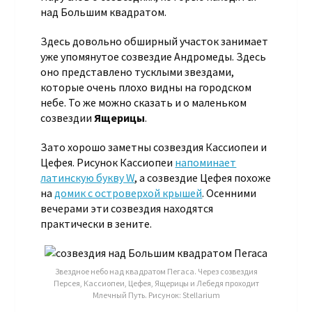
над Большим квадратом.
Здесь довольно обширный участок занимает
уже упомянутое созвездие Андромеды. Здесь
оно представлено тусклыми звездами,
которые очень плохо видны на городском
небе. То же можно сказать и о маленьком
созвездии
Ящерицы
.
Зато хорошо заметны созвездия Кассиопеи и
Цефея. Рисунок Кассиопеи
напоминает
латинскую букву W
, а созвездие Цефея похоже
на
домик с островерхой крышей
. Осенними
вечерами эти созвездия находятся
практически в зените.
Звездное небо над квадратом Пегаса. Через созвездия
Персея, Кассиопеи, Цефея, Ящерицы и Лебедя проходит
Млечный Путь. Рисунок: Stellarium