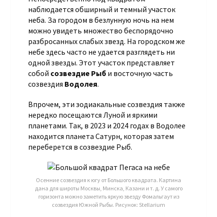
наблюдается обширный и темный участок
неба. За городом в безлунную ночь на нем
можно увидеть множество беспорядочно
разбросанных слабых звезд. На городском же
небе здесь часто не удается разглядеть ни
одной звезды. Этот участок представляет
собой
созвездие Рыб
и восточную часть
созвездия
Водолея
.
Впрочем, эти зодиакальные созвездия также
нередко посещаются Луной и яркими
планетами. Так, в 2023 и 2024 годах в Водолее
находится планета Сатурн, которая затем
переберется в созвездие Рыб.
Осенние созвездия к югу от Большого квадрата. Картина
дана для широты Москвы, Минска, Казани и т. д. У самого
горизонта можно заметить яркую звезду Фомальгаут из
созвездия Южной Рыбы. Рисунок: Stellarium