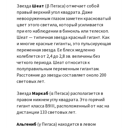
Звезда
Шеат
(β Пегаса) отмечает собой
правый верхний угол квадрата. Даже
невооруженным глазом заметен красноватый
цвет этого светила, который усиливается
при его наблюдении в бинокль или телескоп.
Шеат — типичная звезда красный гигант. Как
и многие красные гиганты, это пульсирующая
переменная звезда. Ее блеск медленно
колеблется от 2,4 до 2,8 зв. величины без
четкого периода. Шеат относится к
полуправильным переменным гигантам.
Расстояние до звезды составляет около 200
световых лет.
Звезда
Маркаб
(α Пегаса) располагается в
правом нижнем углу квадрата. Это горячий
гигант класса B9III, расположенный от нас на
дистанции 133 световых лет.
Альгениб
(γ Пегаса) находится в левом