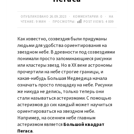
ОПУБЛИКОВАНО 26.09.2023 · КОММЕНТАРИИ:
0
· НА
ЧТЕНИЕ: 9 МИН · ПРОСМОТРЫ:
POST VIEWS:
4 009
Как известно, созвездия были придуманы
людьми для удобства ориентирования на
звездном небе. В древности под созвездиями
понимали просто запоминающиеся рисунки
или кластеры звезд. Но в XX веке астрономы
прочертили на небе строгие границы, и
какая-нибудь Большая Медведица начала
означать просто площадку на небе. Рисунки
же никуда не делись, только теперь они
стали называться астеризмами. С помощью
астеризмов до сих каждый может научиться
ориентироваться на звездном небе.
Например, на осеннем небе главным
астеризмом является
Большой квадрат
Пегаса
.