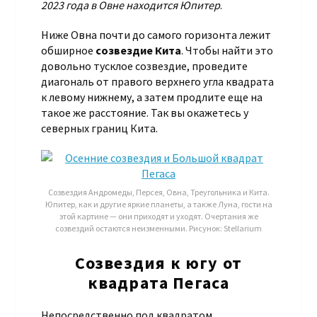
2023 года в Овне находится Юпитер
.
Ниже Овна почти до самого горизонта лежит
обширное
созвездие Кита
. Чтобы найти это
довольно тусклое созвездие, проведите
диагональ от правого верхнего угла квадрата
к левому нижнему, а затем продлите еще на
такое же расстояние. Так вы окажетесь у
северных границ Кита.
Созвездия Андромеды, Персея, Овна, Треугольника и Кита.
Юпитер, как и другие яркие планеты, а также Луна, гости на
этой картине — они приходят и уходят. Очертания же
созвездий остаются неизменными. Рисунок: Stellarium
Созвездия к югу от
квадрата Пегаса
Непосредственно под квадратом