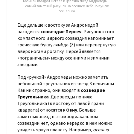
Большой квадрат Пегаса и цепочка звезд Андромеды —
самый заметный рисунок на осеннем небе. Рисунок:
Stellarium
Еще дальше к востоку за Андромедой
находится
созвездие Персея
. Рисунок этого
компактного и яркого созвездия напоминает
греческую букву лямбда (λ) или перевернутую
вверх ногами рогатку. Персей является
«пограничьем» между осенними и зимними
звездами.
Под «ручкой» Андромеды можно заметить
небольшой треугольник из звезд 3 величины.
Как ни странно, они входят в
созвездие
Треугольника
. Две звезды пониже
Треугольника (к востоку от левой грани
квадрата) относятся к
Овну
. Больше
заметных звезд в этом зодиакальном
созвездии нет, однако нередко в нем можно
увидеть яркую планету. Например,
осенью