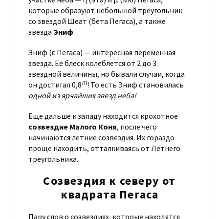
которые образуют небольшой треугольник
со звездой Шеат (бета Пегаса), а также
звезда
Эниф
.
Эниф (ε Пегаса) — интересная переменная
звезда. Ее блеск колеблется от 2 до 3
звездной величины, но бывали случаи, когда
m
он достигал 0,8
! То есть Эниф становилась
одной из ярчайших звезд неба!
Еще дальше к западу находится крохотное
созвездие Малого Коня
, после чего
начинаются летние созвездия. Их гораздо
проще находить, отталкиваясь от Летнего
треугольника.
Созвездия к северу от
квадрата Пегаса
Пару слов о созвездиях, которые находятся