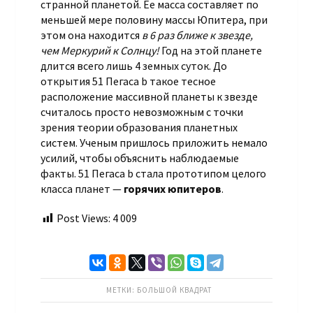
странной планетой. Ее масса составляет по
меньшей мере половину массы Юпитера, при
этом она находится
в 6 раз ближе к звезде,
чем Меркурий к Солнцу!
Год на этой планете
длится всего лишь 4 земных суток. До
открытия 51 Пегаса b такое тесное
расположение массивной планеты к звезде
считалось просто невозможным с точки
зрения теории образования планетных
систем. Ученым пришлось приложить немало
усилий, чтобы объяснить наблюдаемые
факты. 51 Пегаса b стала прототипом целого
класса планет —
горячих юпитеров
.
Post Views:
4 009
МЕТКИ:
БОЛЬШОЙ КВАДРАТ