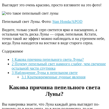
Выглядит это очень красиво, просто взгляните на это фото!
Пепельный свет Луны. Фото:
Stan Honda/APOD
Видите, только узкий серп светится ярко и насыщенно, а
остальная часть диска Луны — серая, пепельная. Кстати,
точно такой же эффект можно наблюдать и на утреннем небе,
когда Луна находится на востоке в виде старого серпа.
Содержимое
1
Какова причина пепельного света Луны?
2
Почему пепельный свет намного слабее, чем свечение
остальной части спутника
3
Наблюдение Луны в пепельном свете
3.1
Кратковременные лунные явления
Какова причина пепельного света
Луны?
Вы наверняка знаете, что Луна каждый день выглядит по-
разному: то в виде серпа, то в виде полумесяца, то как