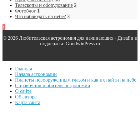
Телескопы и оборудование
2
Фотоблог
1
Что наблюдать на небе?
3
↑
© 2026 Любительская астрономия для начинающих · Дизайн и
поддержка: GoodwinPress.ru
Главная
Начала астрономии
Планеты невооруженным глазом и как их найти на небе
Справочник любителя астрономии
О сайте
Об авторе
Карта сайта