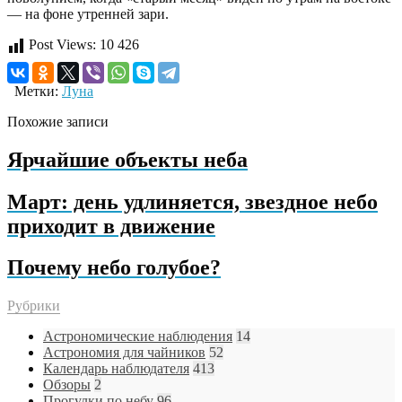
— на фоне утренней зари.
Post Views:
10 426
Метки:
Луна
Похожие записи
Ярчайшие объекты неба
Март: день удлиняется, звездное небо
приходит в движение
Почему небо голубое?
Рубрики
Астрономические наблюдения
14
Астрономия для чайников
52
Календарь наблюдателя
413
Обзоры
2
Прогулки по небу
96