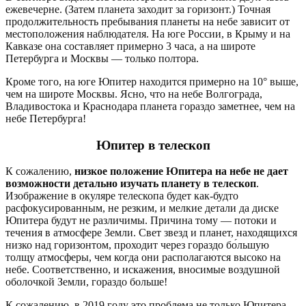
ежевечерне. (Затем планета заходит за горизонт.) Точная
продолжительность пребывания планеты на небе зависит от
местоположения наблюдателя. На юге России, в Крыму и на
Кавказе она составляет примерно 3 часа, а на широте
Петербурга и Москвы — только полтора.
Кроме того, на юге Юпитер находится примерно на 10° выше,
чем на широте Москвы. Ясно, что на небе Волгограда,
Владивостока и Краснодара планета гораздо заметнее, чем на
небе Петербурга!
Юпитер в телескоп
К сожалению,
низкое положение Юпитера на небе не дает
возможности детально изучать планету в телескоп
.
Изображение в окуляре телескопа будет как-будто
расфокусированным, не резким, и мелкие детали да диске
Юпитера будут не различимы. Причина тому — потоки и
течения в атмосфере Земли. Свет звезд и планет, находящихся
низко над горизонтом, проходит через гораздо бо́льшую
толщу атмосферы, чем когда они располагаются высоко на
небе. Соответственно, и искажения, вносимые воздушной
оболочкой Земли, гораздо больше!
К сожалению, в 2019 году это проблема не только Юпитера —