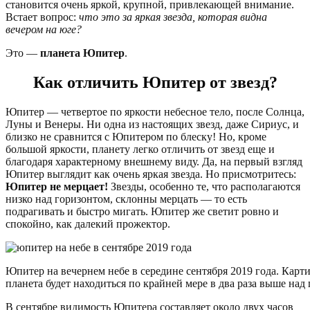
становится очень яркой, крупной, привлекающей внимание.
Встает вопрос:
что это за яркая звезда, которая видна
вечером на юге?
Это —
планета Юпитер
.
Как отличить Юпитер от звезд?
Юпитер — четвертое по яркости небесное тело, после Солнца,
Луны и Венеры. Ни одна из настоящих звезд, даже Сириус, и
близко не сравнится с Юпитером по блеску! Но, кроме
большой яркости, планету легко отличить от звезд еще и
благодаря характерному внешнему виду. Да, на первый взгляд
Юпитер выглядит как очень яркая звезда. Но присмотритесь:
Юпитер не мерцает!
Звезды, особенно те, что располагаются
низко над горизонтом, склонны мерцать — то есть
подрагивать и быстро мигать. Юпитер же светит ровно и
спокойно, как далекий прожектор.
Юпитер на вечернем небе в середине сентября 2019 года. Кар
планета будет находиться по крайней мере в два раза выше над 
В сентябре видимость Юпитера составляет около двух часов