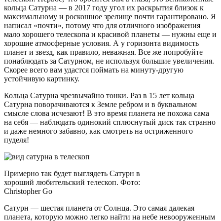
кольца Сатурна — в 2017 году угол их раскрытия близок к
максимальному и роскошное зрелище почти гарантировано. Я
написал «почти», потому что для отличного изображения
мало хорошего телескопа и красивой планеты — нужны еще и
хорошие атмосферные условия. А у горизонта видимость
планет и звезд, как правило, неважная. Все же попробуйте
понаблюдать за Сатурном, не используя большие увеличения.
Скорее всего вам удастся поймать на минуту-другую
устойчивую картинку.
Кольца Сатурна чрезвычайно тонки. Раз в 15 лет кольца
Сатурна поворачиваются к Земле ребром и в буквальном
смысле слова исчезают! В это время планета не похожа сама
на себя — наблюдать одинокий сплюснутый диск так странно
и даже немного забавно, как смотреть на остриженного
пуделя!
Примерно так будет выглядеть Сатурн в
хороший любительский телескоп. Фото:
Christopher Go
Сатурн — шестая планета от Солнца. Это самая далекая
планета, которую можно легко найти на небе невооруженным