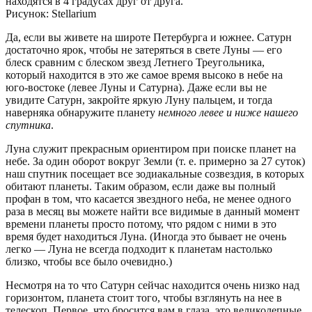
находятся в 4 градусах друг от друга.
Рисунок: Stellarium
Да, если вы живете на широте Петербурга и южнее. Сатурн
достаточно ярок, чтобы не затеряться в свете Луны — его
блеск сравним с блеском звезд Летнего Треугольника,
который находится в это же самое время высоко в небе на
юго-востоке (левее Луны и Сатурна). Даже если вы не
увидите Сатурн, закройте яркую Луну пальцем, и тогда
наверняка обнаружите планету
немного левее и ниже нашего
спутника
.
Луна служит прекрасным ориентиром при поиске планет на
небе. За один оборот вокруг Земли (т. е. примерно за 27 суток)
наш спутник посещает все зодиакальные созвездия, в которых
обитают планеты. Таким образом, если даже вы полный
профан в том, что касается звездного неба, не менее одного
раза в месяц вы можете найти все видимые в данный момент
времени планеты просто потому, что рядом с ними в это
время будет находиться Луна. (Иногда это бывает не очень
легко — Луна не всегда подходит к планетам настолько
близко, чтобы все было очевидно.)
Несмотря на то что Сатурн сейчас находится очень низко над
горизонтом, планета стоит того, чтобы взглянуть на нее в
телескоп. Первое, что бросится вам в глаза, это великолепные