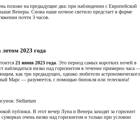
чень похоже на предыдущие два: при наблюдении с Европейской
 выше Венеры. Снова наше ночное светило предстает в форме
тяжении почти 3 часов.
 летом 2023 года
стоится
21 июня 2023 года
. Это период самых коротких ночей в
дут наблюдаться низко над горизонтом в течение примерно часа 
тляющим, как три предыдущих, однако любители астрономическог
лый Марс — разумеется, с помощью бинокля или телескопа!
унок: Stellarium
кой публики. В этот вечер Луна и Венера заходят за горизонт
сумерках очень низко над горизонтом и только при условии