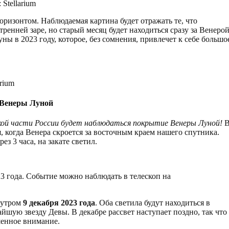
Stellarium
оризонтом. Наблюдаемая картина будет отражать те, что
ренней заре, но старый месяц будет находиться сразу за Венерой
ы в 2023 году, которое, без сомнения, привлечет к себе большо
rium
Венеры Луной
йской части России будет наблюдаться покрытие Венеры Луной!
, когда Венера скроется за восточным краем нашего спутника.
з 3 часа, на закате светил.
3 года. Событие можно наблюдать в телескоп на
 утром
9 декабря 2023 года
. Оба светила будут находиться в
йшую звезду Девы. В декабре рассвет наступает поздно, так что
шенное внимание.