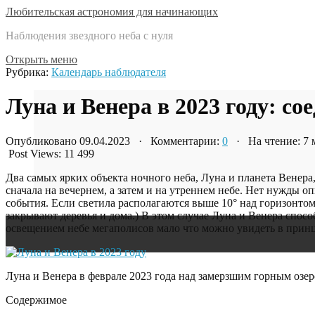
Любительская астрономия для начинающих
Наблюдения звездного неба с нуля
Открыть меню
Рубрика:
Календарь наблюдателя
Луна и Венера в 2023 году: с
Опубликовано 09.04.2023 · Комментарии:
0
· На чтение: 7
Post Views:
11 499
Два самых ярких объекта ночного неба, Луна и планета Венера
сначала на вечернем, а затем и на утреннем небе. Нет нужды 
события. Если светила располагаются выше 10° над горизонтом
закрывают деревья и дома.) В этом случае Луна и Венера спо
освещением небе мегаполисов мало что можно увидеть в прин
Луна и Венера в феврале 2023 года над замерзшим горным озе
Содержимое