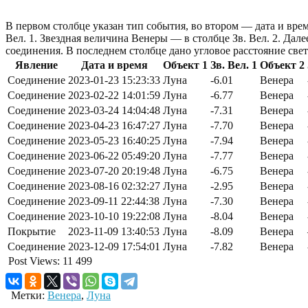
В первом столбце указан тип события, во втором — дата и врем
Вел. 1. Звездная величина Венеры — в столбце Зв. Вел. 2. Да
соединения. В последнем столбце дано угловое расстояние све
Явление
Дата и время
Объект 1
Зв. Вел. 1
Объект 2
Соединение
2023-01-23 15:23:33
Луна
-6.01
Венера
Соединение
2023-02-22 14:01:59
Луна
-6.77
Венера
Соединение
2023-03-24 14:04:48
Луна
-7.31
Венера
Соединение
2023-04-23 16:47:27
Луна
-7.70
Венера
Соединение
2023-05-23 16:40:25
Луна
-7.94
Венера
Соединение
2023-06-22 05:49:20
Луна
-7.77
Венера
Соединение
2023-07-20 20:19:48
Луна
-6.75
Венера
Соединение
2023-08-16 02:32:27
Луна
-2.95
Венера
Соединение
2023-09-11 22:44:38
Луна
-7.30
Венера
Соединение
2023-10-10 19:22:08
Луна
-8.04
Венера
Покрытие
2023-11-09 13:40:53
Луна
-8.09
Венера
Соединение
2023-12-09 17:54:01
Луна
-7.82
Венера
Post Views:
11 499
Метки:
Венера
,
Луна