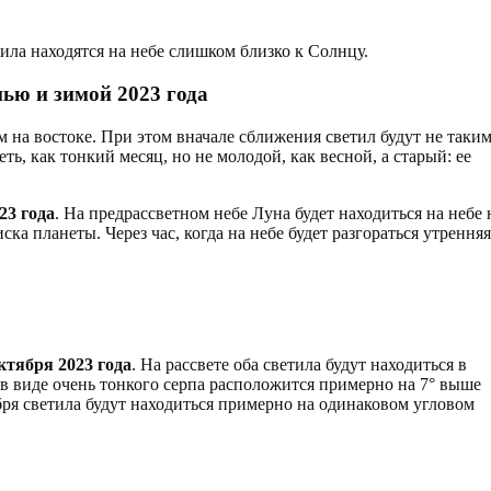
етила находятся на небе слишком близко к Солнцу.
нью и зимой 2023 года
 на востоке. При этом вначале сближения светил будут не таки
ть, как тонкий месяц, но не молодой, как весной, а старый: ее
23 года
. На предрассветном небе Луна будет находиться на небе 
а планеты. Через час, когда на небе будет разгораться утренняя
ктября 2023 года
. На рассвете оба светила будут находиться в
а в виде очень тонкого серпа расположится примерно на 7° выше
ября светила будут находиться примерно на одинаковом угловом