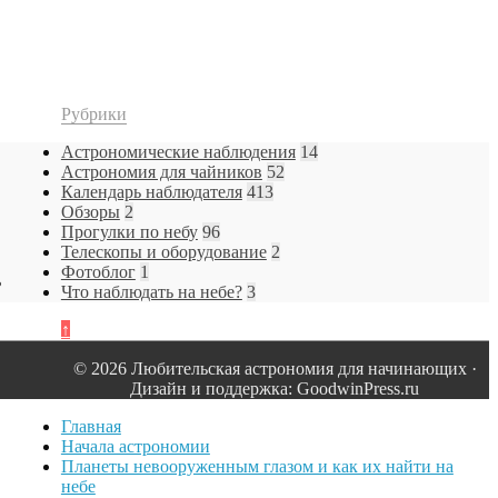
Рубрики
Астрономические наблюдения
14
Астрономия для чайников
52
Календарь наблюдателя
413
Обзоры
2
Прогулки по небу
96
Телескопы и оборудование
2
Фотоблог
1
ь
Что наблюдать на небе?
3
↑
© 2026 Любительская астрономия для начинающих ·
Дизайн и поддержка: GoodwinPress.ru
Главная
Начала астрономии
Планеты невооруженным глазом и как их найти на
небе