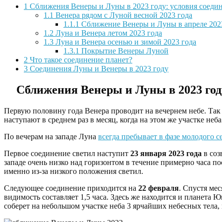
1
Сближения Венеры и Луны в 2023 году: условия соедин
1.1
Венера рядом с Луной весной 2023 года
1.1.1
Сближение Венеры и Луны в апреле 202
1.2
Луна и Венера летом 2023 года
1.3
Луна и Венера осенью и зимой 2023 года
1.3.1
Покрытие Венеры Луной
2
Что такое соединение планет?
3
Соединения Луны и Венеры в 2023 году
Сближения Венеры и Луны в 2023 году
Первую половину года Венера проводит на вечернем небе. Так к
наступают в среднем раз в месяц, когда на этом же участке неб
По вечерам на западе Луна
всегда пребывает в фазе молодого с
Первое соединение светил наступит
23 января 2023 года
в соз
западе очень низко над горизонтом в течение примерно часа по
именно из-за низкого положения светил.
Следующее соединение приходится на
22 февраля
. Спустя мес
видимость составляет 1,5 часа. Здесь же находится и планета
соберет на небольшом участке неба 3 ярчайших небесных тела,