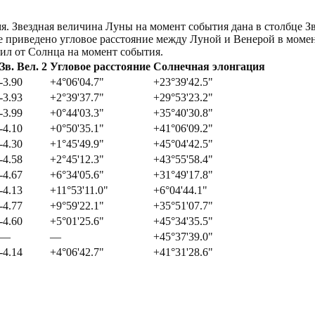
я. Звездная величина Луны на момент события дана в столбце Зв
лее приведено угловое расстояние между Луной и Венерой в моме
тил от Солнца на момент события.
Зв. Вел. 2
Угловое расстояние
Солнечная элонгация
-3.90
+4°06'04.7"
+23°39'42.5"
-3.93
+2°39'37.7"
+29°53'23.2"
-3.99
+0°44'03.3"
+35°40'30.8"
-4.10
+0°50'35.1"
+41°06'09.2"
-4.30
+1°45'49.9"
+45°04'42.5"
-4.58
+2°45'12.3"
+43°55'58.4"
-4.67
+6°34'05.6"
+31°49'17.8"
-4.13
+11°53'11.0"
+6°04'44.1"
-4.77
+9°59'22.1"
+35°51'07.7"
-4.60
+5°01'25.6"
+45°34'35.5"
—
—
+45°37'39.0"
-4.14
+4°06'42.7"
+41°31'28.6"