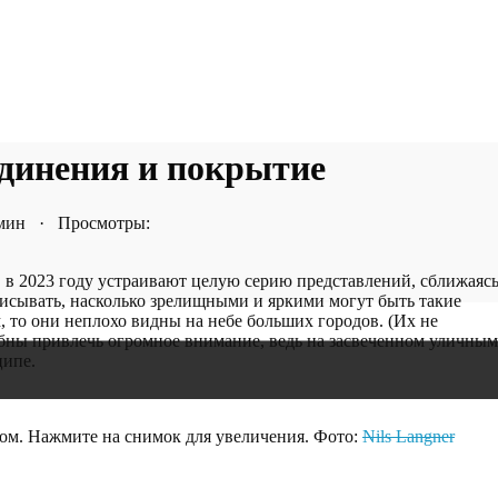
оединения и покрытие
 мин · Просмотры:
, в 2023 году устраивают целую серию представлений, сближаяс
описывать, насколько зрелищными и яркими могут быть такие
, то они неплохо видны на небе больших городов. (Их не
собны привлечь огромное внимание, ведь на засвеченном уличным
ципе.
ром. Нажмите на снимок для увеличения. Фото:
Nils Langner