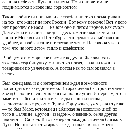
если на небе есть Луна и планеты. Но и они летом не
поднимаются высоко над горизонтом.
Такие любители привыкли с легкой завистью посматривать
на тех, кто живет на юге России. Вот кому повезло! Вот у кого
нет проблем с небом — на юге оно и летом черное, как смоль.
Даже Луна и планеты видны здесь заметно выше, чем на
широте Москвы или Петербурга, что делает их наблюдение
удобнее, а изображение в телескопе четче. Не говоря уже о
том, что на юге летом тепло и комфортно.
В общем я и сам долгое время так думал. Жаловался на
тяжелую судьбинушку, с завистью поглядывал на южных
товарищей по увлечению. А потом как-то сам оказался в
Сочи.
Был конец мая, и я с нетерпением ждал возможности
посмотреть на звездное небо. В горах очень быстро стемнело.
Звезд было не очень много из-за полнолуния. И первым, что я
заметил — были три яркие звезды на юго-востоке,
расположенные рядом с Луной. Одну «звезду» я узнал тут же
— то был Марс, который я наблюдал за несколько дней до
того в Таллине. Другой «звездой», очевидно, была другая
планета — Сатурн. В тот вечер он находился очень близко к
Луне. Но что за третья яркая звезда попала в поле моего