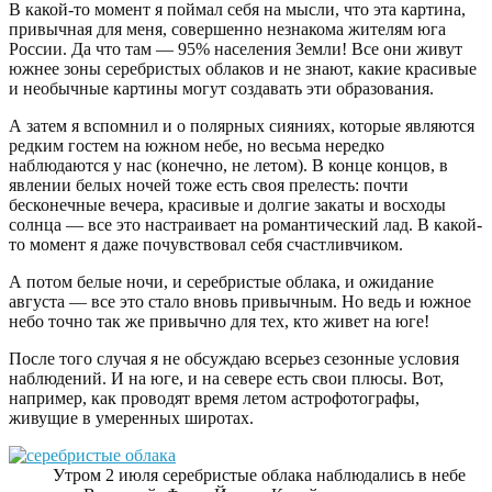
В какой-то момент я поймал себя на мысли, что эта картина,
привычная для меня, совершенно незнакома жителям юга
России. Да что там — 95% населения Земли! Все они живут
южнее зоны серебристых облаков и не знают, какие красивые
и необычные картины могут создавать эти образования.
А затем я вспомнил и о полярных сияниях, которые являются
редким гостем на южном небе, но весьма нередко
наблюдаются у нас (конечно, не летом). В конце концов, в
явлении белых ночей тоже есть своя прелесть: почти
бесконечные вечера, красивые и долгие закаты и восходы
солнца — все это настраивает на романтический лад. В какой-
то момент я даже почувствовал себя счастливчиком.
А потом белые ночи, и серебристые облака, и ожидание
августа — все это стало вновь привычным. Но ведь и южное
небо точно так же привычно для тех, кто живет на юге!
После того случая я не обсуждаю всерьез сезонные условия
наблюдений. И на юге, и на севере есть свои плюсы. Вот,
например, как проводят время летом астрофотографы,
живущие в умеренных широтах.
Утром 2 июля серебристые облака наблюдались в небе