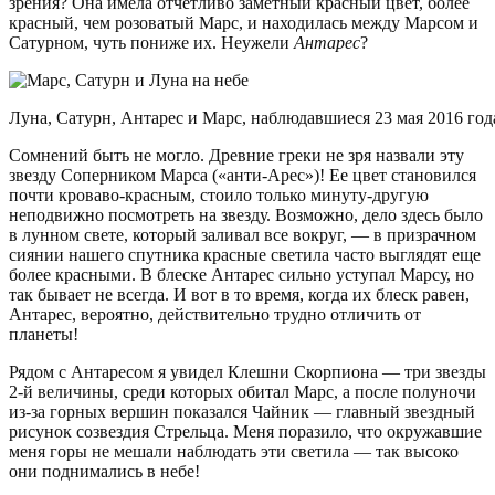
зрения? Она имела отчетливо заметный красный цвет, более
красный, чем розоватый Марс, и находилась между Марсом и
Сатурном, чуть пониже их. Неужели
Антарес
?
Луна, Сатурн, Антарес и Марс, наблюдавшиеся 23 мая 2016 года
Сомнений быть не могло. Древние греки не зря назвали эту
звезду Соперником Марса («анти-Арес»)! Ее цвет становился
почти кроваво-красным, стоило только минуту-другую
неподвижно посмотреть на звезду. Возможно, дело здесь было
в лунном свете, который заливал все вокруг, — в призрачном
сиянии нашего спутника красные светила часто выглядят еще
более красными. В блеске Антарес сильно уступал Марсу, но
так бывает не всегда. И вот в то время, когда их блеск равен,
Антарес, вероятно, действительно трудно отличить от
планеты!
Рядом с Антаресом я увидел Клешни Скорпиона — три звезды
2-й величины, среди которых обитал Марс, а после полуночи
из-за горных вершин показался Чайник — главный звездный
рисунок созвездия Стрельца. Меня поразило, что окружавшие
меня горы не мешали наблюдать эти светила — так высоко
они поднимались в небе!