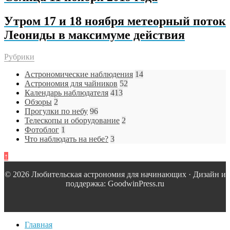
Утром 17 и 18 ноября метеорный поток
Леониды в максимуме действия
Рубрики
Астрономические наблюдения
14
Астрономия для чайников
52
Календарь наблюдателя
413
Обзоры
2
Прогулки по небу
96
Телескопы и оборудование
2
Фотоблог
1
Что наблюдать на небе?
3
↑
© 2026 Любительская астрономия для начинающих · Дизайн и
поддержка: GoodwinPress.ru
Главная