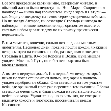
Все эти прекрасные картины мне, северному жителю, в
обычной жизни были недоступны. Нет, Марс в Скорпионе я
наблюдал — низко над горизонтом. Видел здесь и Сатурн —
как бледную звездочку на темно-сером сумеречном небе мая.
Но ни звезду Антарес, ни созвездие Стрельца я никогда не
наблюдал — низкое положение над горизонтом вместе со
светлым небом делали задачу по их поиску практически
нерешаемой.
В том момент я, конечно, сильно позавидовал местным
любителям. Несколько дней, пока не пошли дожди, я каждый
вечер смотрел на сочинское небо, разглядывая созвездия
Стрельца и Щита, Южной Короны и Волка. Луна мешала
увидеть Млечный Путь, но и без него картина была
впечатляющей.
А потом я вернулся домой. И в первый же вечер, который
никак не хотел становиться ночью, над зарей в полночь
увидел серебристые облака. Они светились на том участке
неба, где оранжевый цвет уже перешел в темно-синий. Облака
светились очень ярко и были похожи на застывшие волны
небесного моря. Удивительно, но сквозь них, не смотря на
видимую яркость и плотность, просвечивали звезды
Кассиопеи!