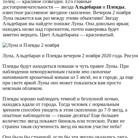
Телец — красивое созвездие. Его главные
достопримечательности — звезда
Альдебаран
и
Плеяды
,
известное рассеянное звездное скопление. Вечером 2 ноября
Луна окажется как раз между этими объектами! Звезду
Альдебаран вы найдете пониже Луны. Она довольно яркая;
находясь низко над горизонтом, почти наверняка будет
заметно мерцать. Цвет Альдебарана — красноватый.
Луна, Альдебаран и Плеяды вечером 2 ноября 2020 года. Рисунок
Плеяды будут находиться повыше и чуть правее Луны. При
наблюдении невооруженным глазом
это скопление
напоминает крошечный ковшик из 5 звезд
, но в городе, да еще
при свете яркой Луны оно может показаться вам просто
неясным облачком.
Плеяды хорошо наблюдать темной и безлунной ночью,
находясь вдали от города. Тогда человек с нормальным
зрением способен увидеть в этом скоплении до 7-9 звезд, а
опытные наблюдатели — свыше десятка! Еще большее
количество звезд покажет бинокль или телескоп. Разве не
странна такая скученность звезд на малом участке неба?
Она была бы странной, если бы эти звезды оказались здесь