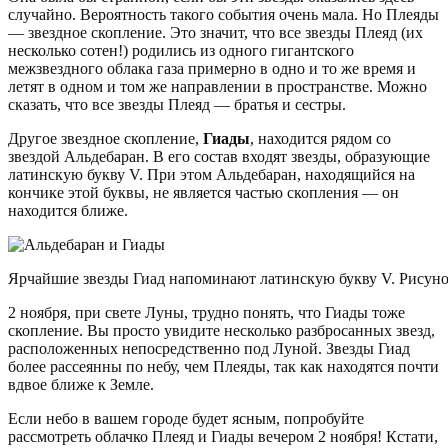
случайно. Вероятность такого события очень мала. Но Плеяды
— звездное скопление. Это значит, что все звезды Плеяд (их
несколько сотен!) родились из одного гигантского
межзвездного облака газа примерно в одно и то же время и
летят в одном и том же направлении в пространстве. Можно
сказать, что все звезды Плеяд — братья и сестры.
Другое звездное скопление,
Гиады
, находится рядом со
звездой Альдебаран. В его состав входят звезды, образующие
латинскую букву V. При этом Альдебаран, находящийся на
кончике этой буквы, не является частью скопления — он
находится ближе.
Ярчайшие звезды Гиад напоминают латинскую букву V. Рисунок:
2 ноября, при свете Луны, трудно понять, что Гиады тоже
скопление. Вы просто увидите несколько разбросанных звезд,
расположенных непосредственно под Луной. Звезды Гиад
более рассеянны по небу, чем Плеяды, так как находятся почти
вдвое ближе к Земле.
Если небо в вашем городе будет ясным, попробуйте
рассмотреть облачко Плеяд и Гиады вечером 2 ноября! Кстати,