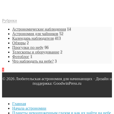
Рубрики
Астрономические наблюдения
14
Астрономия для чайников
52
Календарь наблюдателя
413
Обзоры
2
Прогулки по небу
96
Телескопы и оборудование
2
Фотоблог
1
Что наблюдать на небе?
3
↑
© 2026 Любительская астрономия для начинающих · Дизайн и
поддержка: GoodwinPress.ru
Главная
Начала астрономии
Планеты невооруженным глазом и как их найти на небе