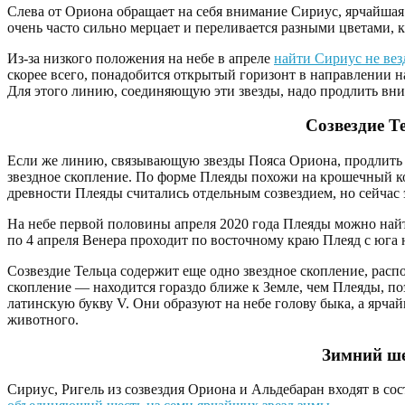
Слева от Ориона обращает на себя внимание Сириус, ярчайшая
очень часто сильно мерцает и переливается разными цветами, 
Из-за низкого положения на небе в апреле
найти Сириус не вез
скорее всего, понадобится открытый горизонт в направлении 
Для этого линию, соединяющую эти звезды, надо продлить вниз
Созвездие Т
Если же линию, связывающую звезды Пояса Ориона, продлить 
звездное скопление. По форме Плеяды похожи на крошечный к
древности Плеяды считались отдельным созвездием, но сейчас э
На небе первой половины апреля 2020 года Плеяды можно найти
по 4 апреля Венера проходит по восточному краю Плеяд с юга н
Созвездие Тельца содержит еще одно звездное скопление, расп
скопление — находится гораздо ближе к Земле, чем Плеяды, по
латинскую букву V. Они образуют на небе голову быка, а ярчай
животного.
Зимний ш
Сириус, Ригель из созвездия Ориона и Альдебаран входят в со