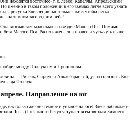
 Они находятся восточнее (т. е. левее) Капеллы. Апрельскими
 Но именно в таком положении в его звездах легче всего узнать
везды рисунка Близнецов настолько яркие, чтобы легко
ись на темном загородном небе!
 Она возглавляет маленькое созвездие Малого Пса. Помимо
ли бета Малого Пса. Расположена она правее и чуть-чуть выше
ium
а пройдет между Поллуксом и Проционом.
ловина — Ригель, Сириус и Альдебаран зайдут за горизонт. Еще
пелла да Поллукс.
 апреле. Направление на юг
аде, настолько же оно темное и унылое на юге! Здесь наблюдаетс
звездия Льва. (По яркости Регул уступает всем звездам Зимнего