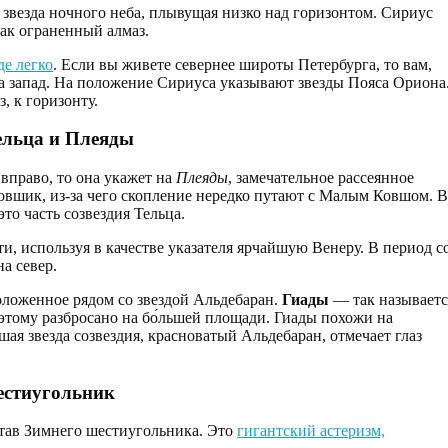
 звезда ночного неба, плывущая низко над горизонтом. Сириус
как ограненный алмаз.
де легко
. Если вы живете севернее широты Петербурга, то вам,
на запад. На положение Сириуса указывают звезды Пояса Ориона
, к горизонту.
ельца и Плеяды
вправо, то она укажет на
Плеяды
, замечательное рассеянное
овшик, из-за чего скопление нередко путают с Малым Ковшом. В
то часть созвездия Тельца.
, используя в качестве указателя ярчайшую Венеру. В период с
а север.
оложенное рядом со звездой Альдебаран.
Гиады
— так называетс
этому разбросано на бо́льшей площади. Гиады похожи на
шая звезда созвездия, красноватый Альдебаран, отмечает глаз
естиугольник
став Зимнего шестиугольника. Это
гигантский астеризм,