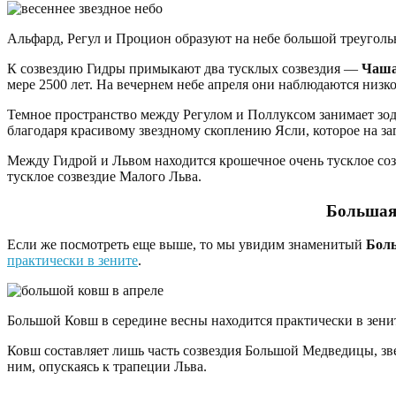
Альфард, Регул и Процион образуют на небе большой треугольни
К созвездию Гидры примыкают два тусклых созвездия —
Чаш
мере 2500 лет. На вечернем небе апреля они наблюдаются низко
Темное пространство между Регулом и Поллуксом занимает зо
благодаря красивому звездному скоплению Ясли, которое на за
Между Гидрой и Львом находится крошечное очень тусклое созв
тусклое созвездие Малого Льва.
Большая
Если же посмотреть еще выше, то мы увидим знаменитый
Бол
практически в зените
.
Большой Ковш в середине весны находится практически в зените
Ковш составляет лишь часть созвездия Большой Медведицы, зв
ним, опускаясь к трапеции Льва.