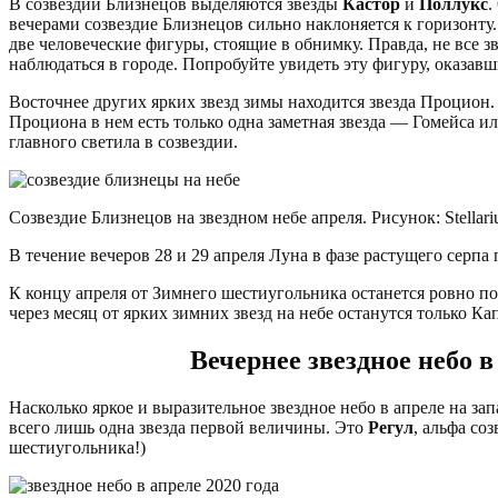
В созвездии Близнецов выделяются звезды
Кастор
и
Поллукс
.
вечерами созвездие Близнецов сильно наклоняется к горизонту.
две человеческие фигуры, стоящие в обнимку. Правда, не все з
наблюдаться в городе. Попробуйте увидеть эту фигуру, оказавш
Восточнее других ярких звезд зимы находится звезда Процион.
Проциона в нем есть только одна заметная звезда — Гомейса и
главного светила в созвездии.
Созвездие Близнецов на звездном небе апреля. Рисунок: Stellar
В течение вечеров 28 и 29 апреля Луна в фазе растущего серп
К концу апреля от Зимнего шестиугольника останется ровно по
через месяц от ярких зимних звезд на небе останутся только Ка
Вечернее звездное небо в
Насколько яркое и выразительное звездное небо в апреле на зап
всего лишь одна звезда первой величины. Это
Регул
, альфа со
шестиугольника!)