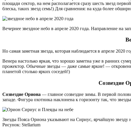
площади сектор, на нем располагается сразу шесть звезд перво
блеска, таких звезд семь!) Для сравнения: на куда более обшир
Вечернее звездное небо в апреле 2020 года. Направление на запа
В
Но самая заметная звезда, которая наблюдается в апреле 2020 го
Венера настолько яркая, что хорошо заметна уже в ранних суме
прожектор. Обычные звезды — даже самые яркие! — откровенно 
планетой столько ярких соседей!)
Созвездие О
Созвездие Ориона
— главное созвездие зимы. В первой полови
западе. Фигура охотника наклонена к горизонту так, что звез
Звезды Пояса Ориона указывают на Сириус, ярчайшую звезду но
Рисунок: Stellarium