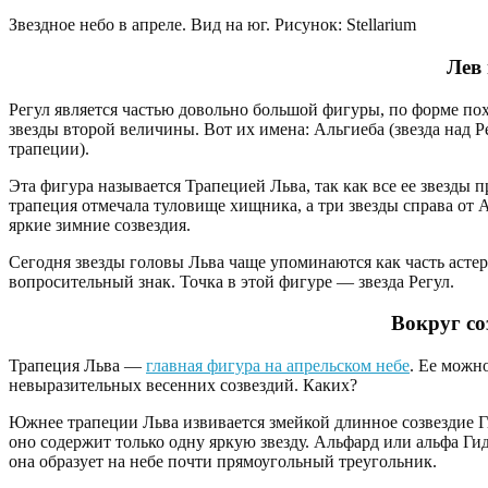
Звездное небо в апреле. Вид на юг. Рисунок: Stellarium
Лев 
Регул является частью довольно большой фигуры, по форме пох
звезды второй величины. Вот их имена: Альгиеба (звезда над Р
трапеции).
Эта фигура называется Трапецией Льва, так как все ее звезды
трапеция отмечала туловище хищника, а три звезды справа от А
яркие зимние созвездия.
Сегодня звезды головы Льва чаще упоминаются как часть асте
вопросительный знак. Точка в этой фигуре — звезда Регул.
Вокруг со
Трапеция Льва —
главная фигура на апрельском небе
. Ее можн
невыразительных весенних созвездий. Каких?
Южнее трапеции Льва извивается змейкой длинное созвездие Ги
оно содержит только одну яркую звезду. Альфард или альфа Ги
она образует на небе почти прямоугольный треугольник.