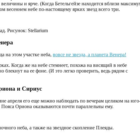
й величины и ярче. (Когда Бетельгейзе находится вблизи максиму
ном весеннем небе по-настоящему ярких звезд всего три.
д. Рисунок: Stellarium
енера
да на этом участке неба,
вовсе не звезда, а планета Венера!
рках. Когда же на небе стемнеет, похожа на висящий в небе
блекнут на ее фоне. (И это легко проверить, ведь рядом с
риона и Сириус
не апреля его еще можно наблюдать по вечерам целиком на юго
ды Пояса Ориона оказываются почти параллельны ему.
чного неба, а также на звездное скопление Плеяды.