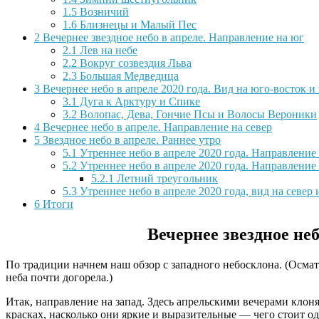
1.5
Возничий
1.6
Близнецы и Малый Пес
2
Вечернее звездное небо в апреле. Направление на юг
2.1
Лев на небе
2.2
Вокруг созвездия Льва
2.3
Большая Медведица
3
Вечернее небо в апреле 2020 года. Вид на юго-восток и
3.1
Дуга к Арктуру и Спике
3.2
Волопас, Дева, Гончие Псы и Волосы Вероники
4
Вечернее небо в апреле. Направление на север
5
Звездное небо в апреле. Раннее утро
5.1
Утреннее небо в апреле 2020 года. Направление
5.2
Утреннее небо в апреле 2020 года. Направление
5.2.1
Летний треугольник
5.3
Утреннее небо в апреле 2020 года, вид на север 
6
Итоги
Вечернее звездное неб
По традиции начнем наш обзор с западного небосклона. (Осматри
неба почти догорела.)
Итак, направление на запад. Здесь апрельскими вечерами клон
красках, насколько они яркие и выразительные — чего стоит 