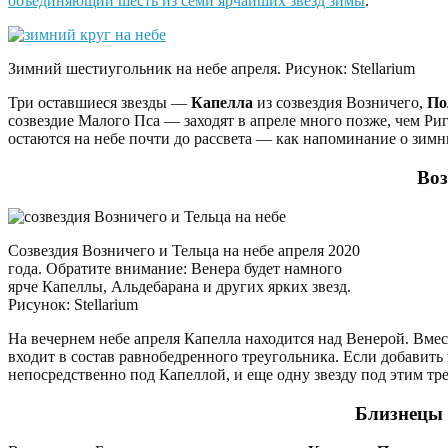
объединяющий шесть из семи ярчайших звезд зимы
.
Зимний шестиугольник на небе апреля. Рисунок: Stellarium
Три оставшиеся звезды —
Капелла
из созвездия Возничего,
По
созвездие Малого Пса — заходят в апреле много позже, чем Ри
остаются на небе почти до рассвета — как напоминание о зимн
Во
Созвездия Возничего и Тельца на небе апреля 2020
года. Обратите внимание: Венера будет намного
ярче Капеллы, Альдебарана и других ярких звезд.
Рисунок: Stellarium
На вечернем небе апреля Капелла находится над Венерой. Вмест
входит в состав равнобедренного треугольника. Если добавит
непосредственно под Капеллой, и еще одну звезду под этим тр
Близнецы