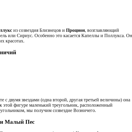
ллукс
из созвездия Близнецов и
Процион
, возглавляющий
гель или Сириус. Особенно это касается Капеллы и Поллукса. О
их красотах.
зничий
е с двумя звездами (одна второй, другая третьей величины) она
ь к этой фигуре маленький треугольник, расположенный
еугольником, мы получим созвездие Возничего.
 и Малый Пес