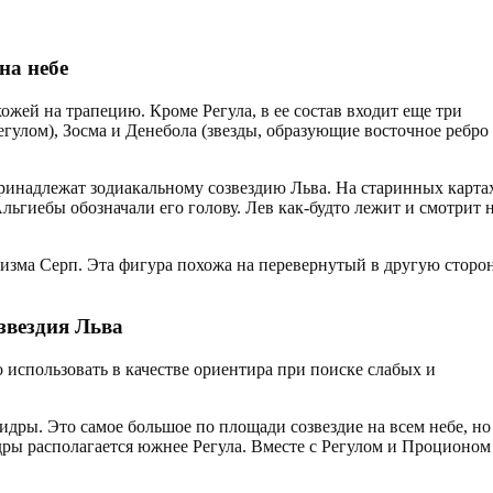
на небе
ожей на трапецию. Кроме Регула, в ее состав входит еще три
егулом), Зосма и Денебола (звезды, образующие восточное ребро
 принадлежат зодиакальному созвездию Льва. На старинных карта
льгиебы обозначали его голову. Лев как-будто лежит и смотрит 
ризма Серп. Эта фигура похожа на перевернутый в другую сторо
звездия Льва
о использовать в качестве ориентира при поиске слабых и
дры. Это самое большое по площади созвездие на всем небе, но
дры располагается южнее Регула. Вместе с Регулом и Проционом