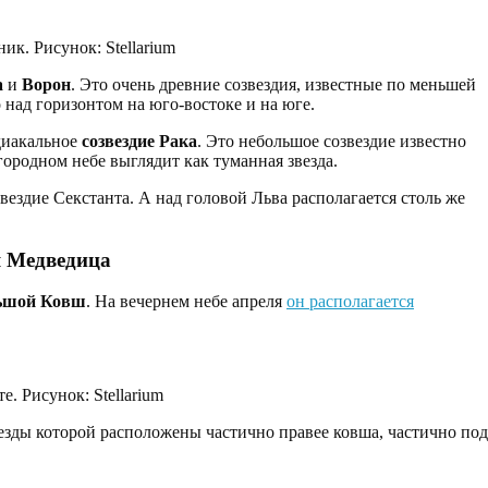
к. Рисунок: Stellarium
а
и
Ворон
. Это очень древние созвездия, известные по меньшей
 над горизонтом на юго-востоке и на юге.
диакальное
созвездие Рака
. Это небольшое созвездие известно
городном небе выглядит как туманная звезда.
ездие Секстанта. А над головой Льва располагается столь же
 Медведица
ьшой Ковш
. На вечернем небе апреля
он располагается
. Рисунок: Stellarium
езды которой расположены частично правее ковша, частично под