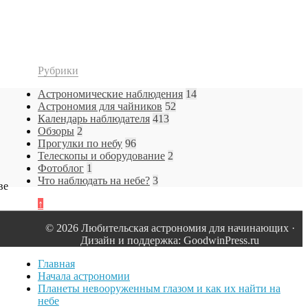
Рубрики
Астрономические наблюдения
14
Астрономия для чайников
52
Календарь наблюдателя
413
Обзоры
2
Прогулки по небу
96
Телескопы и оборудование
2
Фотоблог
1
Что наблюдать на небе?
3
ве
↑
© 2026 Любительская астрономия для начинающих ·
Дизайн и поддержка: GoodwinPress.ru
Главная
Начала астрономии
Планеты невооруженным глазом и как их найти на
небе