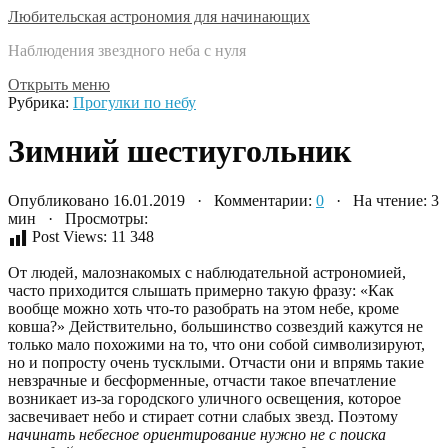
Любительская астрономия для начинающих
Наблюдения звездного неба с нуля
Открыть меню
Рубрика:
Прогулки по небу
Зимний шестиугольник
Опубликовано 16.01.2019 · Комментарии:
0
· На чтение: 3
мин · Просмотры:
Post Views:
11 348
От людей, малознакомых с наблюдательной астрономией,
часто приходится слышать примерно такую фразу: «Как
вообще можно хоть что-то разобрать на этом небе, кроме
ковша?» Действительно, большинство созвездий кажутся не
только мало похожими на то, что они собой символизируют,
но и попросту очень тусклыми. Отчасти они и впрямь такие
невзрачные и бесформенные, отчасти такое впечатление
возникает из-за городского уличного освещения, которое
засвечивает небо и стирает сотни слабых звезд. Поэтому
начинать небесное ориентирование нужно не с поиска