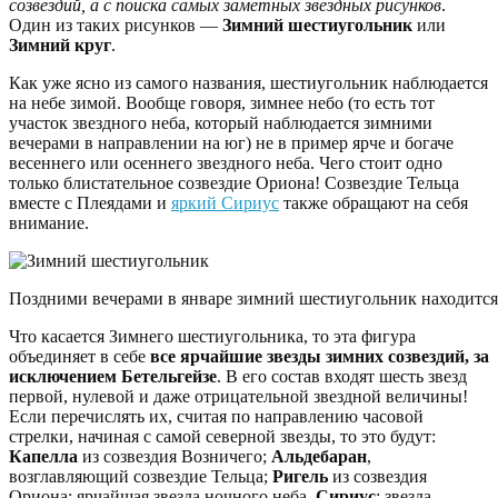
созвездий, а с поиска самых заметных звездных рисунков
.
Один из таких рисунков —
Зимний шестиугольник
или
Зимний круг
.
Как уже ясно из самого названия, шестиугольник наблюдается
на небе зимой. Вообще говоря, зимнее небо (то есть тот
участок звездного неба, который наблюдается зимними
вечерами в направлении на юг) не в пример ярче и богаче
весеннего или осеннего звездного неба. Чего стоит одно
только блистательное созвездие Ориона! Созвездие Тельца
вместе с Плеядами и
яркий Сириус
также обращают на себя
внимание.
Поздними вечерами в январе зимний шестиугольник находится 
Что касается Зимнего шестиугольника, то эта фигура
объединяет в себе
все ярчайшие звезды зимних созвездий, за
исключением Бетельгейзе
. В его состав входят шесть звезд
первой, нулевой и даже отрицательной звездной величины!
Если перечислять их, считая по направлению часовой
стрелки, начиная с самой северной звезды, то это будут:
Капелла
из созвездия Возничего;
Альдебаран
,
возглавляющий созвездие Тельца;
Ригель
из созвездия
Ориона; ярчайшая звезда ночного неба,
Сириус
; звезда