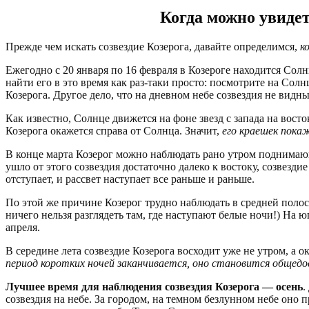
Когда можно увидет
Прежде чем искать созвездие Козерога, давайте определимся,
к
Ежегодно с 20 января по 16 февраля в Козероге находится Солнц
найти его в это время как раз-таки просто: посмотрите на Сол
Козерога. Другое дело, что на дневном небе созвездия не видны
Как известно, Солнце движется на фоне звезд с запада на восто
Козерога окажется справа от Солнца. Значит,
его краешек пока
В конце марта Козерог можно наблюдать рано утром поднимающ
ушло от этого созвездия достаточно далеко к востоку, созвезд
отступает, и рассвет наступает все раньше и раньше.
По этой же причине Козерог трудно наблюдать в средней полос
ничего нельзя разглядеть там, где наступают белые ночи!) На 
апреля.
В середине лета созвездие Козерога восходит уже не утром, а 
период коротких ночей заканчивается, оно становится общед
Лучшее время для наблюдения созвездия Козерога — осень
.
созвездия на небе. За городом, на темном безлунном небе оно 