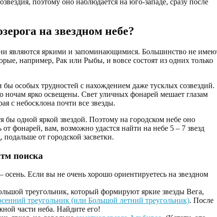
озвездия, поэтому оно наблюдается на юго-западе, сразу после
зерога на звездном небе?
 они являются яркими и запоминающимися. Большинство не имею
орые, например, Рак или Рыбы, и вовсе состоят из одних только
ли бы особых трудностей с нахождением даже тусклых созвездий.
по ночам ярко освещены. Свет уличных фонарей мешает глазам
рая с небосклона почти все звезды.
я бы одной яркой звездой. Поэтому на городском небе оно
т фонарей, вам, возможно удастся найти на небе 5 – 7 звезд
д, подальше от городской засветки.
тм поиска
— осень. Если вы не очень хорошо ориентируетесь на звездном
ольшой треугольник, который формируют яркие звезды Вега,
осенний треугольник (или Большой летний треугольник)
. После
ной части неба. Найдите его!