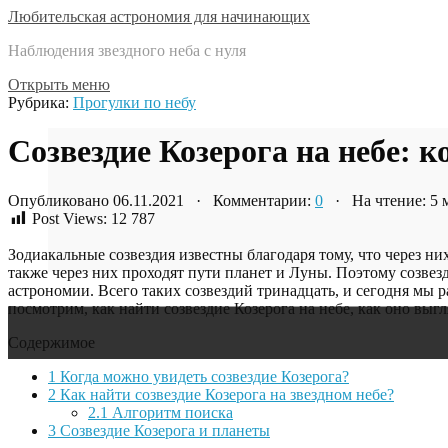
Любительская астрономия для начинающих
Наблюдения звездного неба с нуля
Открыть меню
Рубрика:
Прогулки по небу
Созвездие Козерога на небе: к
Опубликовано 06.11.2021 · Комментарии:
0
· На чтение: 5
Post Views:
12 787
Зодиакальные созвездия известны благодаря тому, что через н
также через них проходят пути планет и Луны. Поэтому созвез
астрономии. Всего таких созвездий тринадцать, и сегодня мы 
посмотрим, как найти созвездие Козерога на небе, как оно выг
Содержимое
1
Когда можно увидеть созвездие Козерога?
2
Как найти созвездие Козерога на звездном небе?
2.1
Алгоритм поиска
3
Созвездие Козерога и планеты