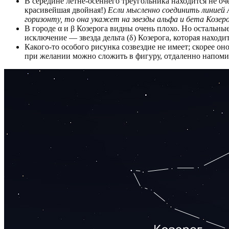
В середине летне-осеннего треугольника находится не оч
красивейшая двойная!)
Если мысленно соединить линией А
горизонту, то она укажет на звезды альфа и бета Козеро
В городе α и β Козерога видны очень плохо. Но остальны
исключение — звезда дельта (δ) Козерога, которая находит
Какого-то особого рисунка созвездие не имеет; скорее о
при желании можно сложить в фигуру, отдаленно напом