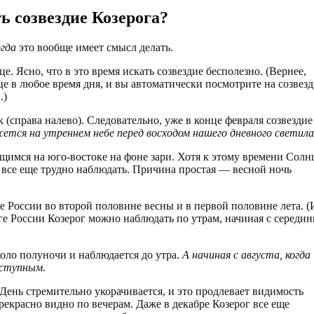
ь созвездие Козерога?
огда
это вообще имеет смысл делать.
е. Ясно, что в это время искать созвездие бесполезно. (Вернее,
нце в любое время дня, и вы автоматически посмотрите на созвез
.)
к (справа налево). Следовательно, уже в конце февраля созвездие
жется на утреннем небе перед восходом нашего дневного светила
имся на юго-востоке на фоне зари. Хотя к этому времени Солн
ие все еще трудно наблюдать. Причина простая — весной ночь
е России во второй половине весны и в первой половине лета. (
юге России Козерог можно наблюдать по утрам, начиная с середи
около полуночи и наблюдается до утра.
А начиная с августа, когда
оступным.
 День стремительно укорачивается, и это продлевает видимость
прекрасно видно по вечерам. Даже в декабре Козерог все еще