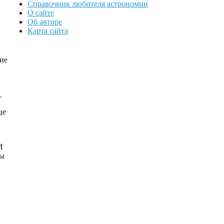
Справочник любителя астрономии
О сайте
Об авторе
Карта сайта
дие
.
це
И
ны