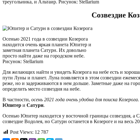
треугольника, и Альтаир. Рисунок: Stellarium
Созвездие Коз
Осенью 2021 года в созвездии Козерога
находится очень яркая планета Юпитер и
заметная планета Сатурн. Их довольно
просто найти даже на городском небе.
Рисунок: Stellarium
Для желающих найти и увидеть Козерога на небе есть и хорошая 
пути Луны и планет. Луна появляется в этом созвездии ежемес
реже, но и задерживаются в нем дольше. Заметные даже на гор
определить место созвездия на небе.
В частности,
осень 2021 года очень удобна для поиска Козерога
Юпитер
и
Сатурн
.
Осенью Юпитер находится у восточной границы созвездия, а Са
созвездие Водолея, но Сатурн останется в Козероге и на весь 20
Post Views:
12 787