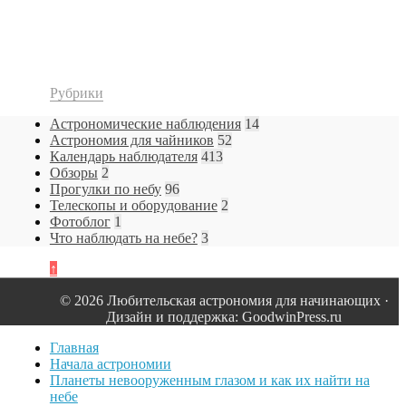
Рубрики
Астрономические наблюдения
14
Астрономия для чайников
52
Календарь наблюдателя
413
Обзоры
2
Прогулки по небу
96
Телескопы и оборудование
2
Фотоблог
1
Что наблюдать на небе?
3
↑
© 2026 Любительская астрономия для начинающих ·
Дизайн и поддержка: GoodwinPress.ru
Главная
Начала астрономии
Планеты невооруженным глазом и как их найти на
небе