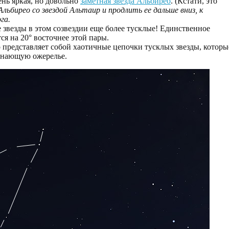
ень яркая, но довольно
заметная звезда Альбирео
. (Кстати, это
льбирео со звездой Альтаир и продлить ее дальше вниз, к
га.
е звезды в этом созвездии еще более тусклые! Единственное
ся на 20° восточнее этой пары.
но представляет собой хаотичные цепочки тусклых звезды, которы
инающую ожерелье.