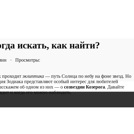
огда искать, как найти?
 мин · Просмотры:
их проходит
эклиптика
— путь Солнца по небу на фоне звезд. Но
дия Зодиака представляют особый интерес для любителей
расскажем об одном из них — о
созвездии Козерога
. Давайте
лядит и когда его можно наблюдать.