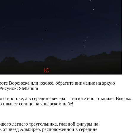
ироте Воронежа или южнее, обратите внимание на яркую
Рисунок: Stellarium
го-востоке, а в середине вечера — на юге и юго-западе. Высоко
о плывет солнце на январском небе!
ьшого летнего треугольника, главной фигуры на
ь от звезд Альбирео, расположенной в середине