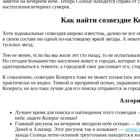
заметен на вечернем небе. Теперь Солнце находится справа от с
наступления вечерних сумерек.
Как найти созвездие Ко
Хотя зодиакальные созвездия широко известны, далеко не все
в своем составе ни одной по-настоящему яркой звезды. А некот
тусклых звезд.
Тем не менее, если бы мы жили лет сто назад, то не испытыва
Но сегодня большинство населения живет в городах, которые 
адаптироваться к темноте, а городской смог рассеивает его, сти
К сожалению, созвездие Козерога тоже не может похвастать хот
практически не видно. Темной и прозрачной ночью, укрывшись о
Козерога, но все-таки лучше для его поиска отправится за горо
Алгори
Лучшее время для поиска и наблюдения этого созвездия 
небе, ищите Козерог осенью!
Главный рисунок на вечернем звездном небе осенью — б
Денеб и Альтаир. Этот рисунок так и называют —
летне-
захода Солнца летне-осенний треугольник находится в юж