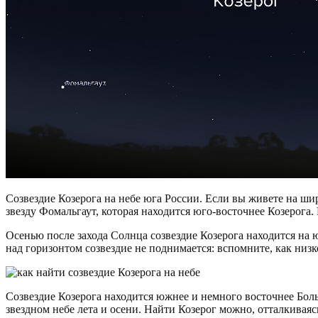
Созвездие Козерога на небе юга России. Если вы живете на ш
звезду Фомальгаут, которая находится юго-восточнее Козерога. 
Осенью после захода Солнца созвездие Козерога находится на ю
над горизонтом созвездие не поднимается: вспомните, как низк
Созвездие Козерога находится южнее и немного восточнее Бол
звездном небе лета и осени. Найти Козерог можно, отталкиваяс