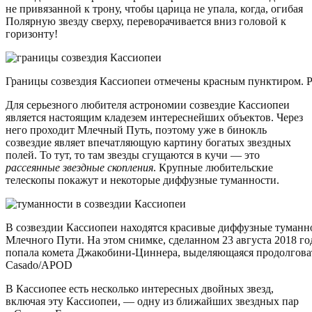
не привязанной к трону, чтобы царица не упала, когда, огибая
Полярную звезду сверху, переворачивается вниз головой к
горизонту!
Границы созвездия Кассиопеи отмечены красным пунктиром. Ри
Для серьезного любителя астрономии созвездие Кассиопеи
является настоящим кладезем интереснейших объектов. Через
него проходит Млечный Путь, поэтому уже в бинокль
созвездие являет впечатляющую картину богатых звездных
полей. То тут, то там звезды сгущаются в кучи — это
рассеянные звездные скопления
. Крупные любительские
телескопы покажут и некоторые диффузные туманности.
В созвездии Кассиопеи находятся красивые диффузные туманно
Млечного Пути. На этом снимке, сделанном 23 августа 2018 г
попала комета Джакобини-Циннера, выделяющаяся продолговато
Casado/APOD
В Кассиопее есть несколько интересных двойных звезд,
включая эту Кассиопеи, — одну из ближайших звездных пар