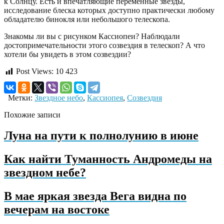
к Солнцу. Есть и впечатляющие переменные звезды,
исследование блеска которых доступно практически любому
обладателю бинокля или небольшого телескопа.
Знакомы ли вы с рисунком Кассиопеи? Наблюдали
достопримечательности этого созвездия в телескоп? А что
хотели бы увидеть в этом созвездии?
Post Views:
10 423
Метки:
Звездное небо
,
Кассиопея
,
Созвездия
Похожие записи
Луна на пути к полнолунию в июне
Как найти Туманность Андромеды на
звездном небе?
В мае яркая звезда Вега видна по
вечерам на востоке