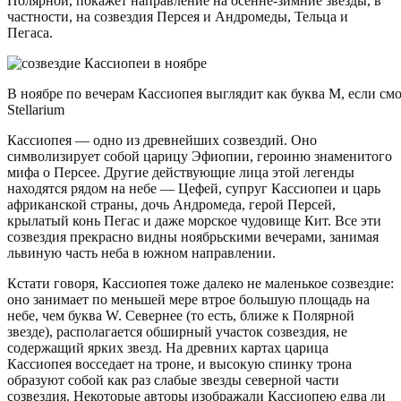
Полярной, покажет направление на осенне-зимние звезды, в
частности, на созвездия Персея и Андромеды, Тельца и
Пегаса.
В ноябре по вечерам Кассиопея выглядит как буква М, если смо
Stellarium
Кассиопея — одно из древнейших созвездий. Оно
символизирует собой царицу Эфиопии, героиню знаменитого
мифа о Персее. Другие действующие лица этой легенды
находятся рядом на небе — Цефей, супруг Кассиопеи и царь
африканской страны, дочь Андромеда, герой Персей,
крылатый конь Пегас и даже морское чудовище Кит. Все эти
созвездия прекрасно видны ноябрьскими вечерами, занимая
львиную часть неба в южном направлении.
Кстати говоря, Кассиопея тоже далеко не маленькое созвездие:
оно занимает по меньшей мере втрое большую площадь на
небе, чем буква W. Севернее (то есть, ближе к Полярной
звезде), располагается обширный участок созвездия, не
содержащий ярких звезд. На древних картах царица
Кассиопея восседает на троне, и высокую спинку трона
образуют собой как раз слабые звезды северной части
созвездия. Некоторые авторы изображали Кассиопею едва ли