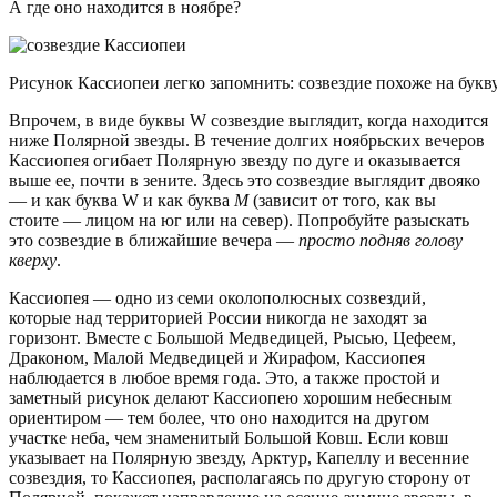
А где оно находится в ноябре?
Рисунок Кассиопеи легко запомнить: созвездие похоже на букву
Впрочем, в виде буквы W созвездие выглядит, когда находится
ниже Полярной звезды. В течение долгих ноябрьских вечеров
Кассиопея огибает Полярную звезду по дуге и оказывается
выше ее, почти в зените. Здесь это созвездие выглядит двояко
— и как буква W и как буква
М
(зависит от того, как вы
стоите — лицом на юг или на север). Попробуйте разыскать
это созвездие в ближайшие вечера —
просто подняв голову
кверху
.
Кассиопея — одно из семи околополюсных созвездий,
которые над территорией России никогда не заходят за
горизонт. Вместе с Большой Медведицей, Рысью, Цефеем,
Драконом, Малой Медведицей и Жирафом, Кассиопея
наблюдается в любое время года. Это, а также простой и
заметный рисунок делают Кассиопею хорошим небесным
ориентиром — тем более, что оно находится на другом
участке неба, чем знаменитый Большой Ковш. Если ковш
указывает на Полярную звезду, Арктур, Капеллу и весенние
созвездия, то Кассиопея, располагаясь по другую сторону от