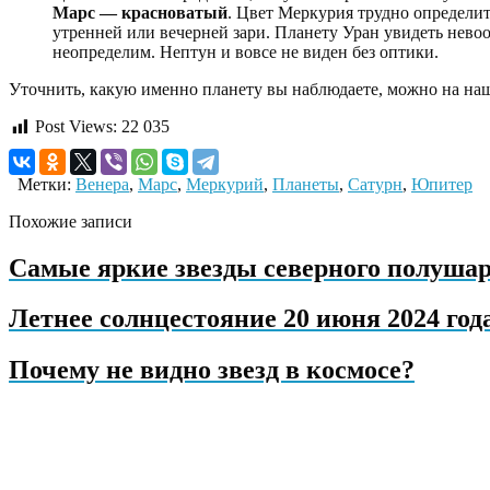
Марс — красноватый
. Цвет Меркурия трудно определить
утренней или вечерней зари. Планету Уран увидеть невоо
неопределим. Нептун и вовсе не виден без оптики.
Уточнить, какую именно планету вы наблюдаете, можно на наш
Post Views:
22 035
Метки:
Венера
,
Марс
,
Меркурий
,
Планеты
,
Сатурн
,
Юпитер
Похожие записи
Самые яркие звезды северного полушар
Летнее солнцестояние 20 июня 2024 год
Почему не видно звезд в космосе?