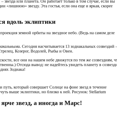
– звезда или планета. Он работает только в том случае, если вы
ии «лишнюю» звезду. Эта гостья, если она еще и яркая, скорее
я вдоль эклиптики
ь проекция земной орбиты на звездное небо. (Ведь на самом деле
иакальными
. Сегодня насчитывается 13 зодиакальных созвездий 
Стрелец, Козерог, Водолей, Рыбы и Овен.
скости, все они на нашем небе движутся по тем же созвездиям, ч
твенны.) Отсюда вывод: не надейтесь увидеть планету в созвезд
диях Зодиака!
и путь, который совершает Солнце на фоне звезд в течение
чуть выше эклиптики, но близко к ней. Рисунок: Stellarium
рче звезд, а иногда и Марс!