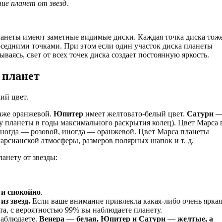
чие планет от звезд.
планеты имеют заметные видимые диски. Каждая точка диска тож
 соседними точками. При этом если один участок диска планеты
дываясь, свет от всех точек диска создает постоянную яркость.
 планет
ий цвет.
даже оранжевой.
Юпитер
имеет желтовато-белый цвет.
Сатурн
 планеты в годы максимального раскрытия колец). Цвет Марса 
иногда — розовой, иногда — оранжевой. Цвет Марса планеты
 марсианской атмосферы, размеров полярных шапок и т. д.
анету от звезды:
 и спокойно
.
из звезд.
Если ваше внимание привлекла какая-либо очень яркая
та, с вероятностью 99% вы наблюдаете планету.
наблюдаете.
Венера — белая, Юпитер и Сатурн — желтые, а