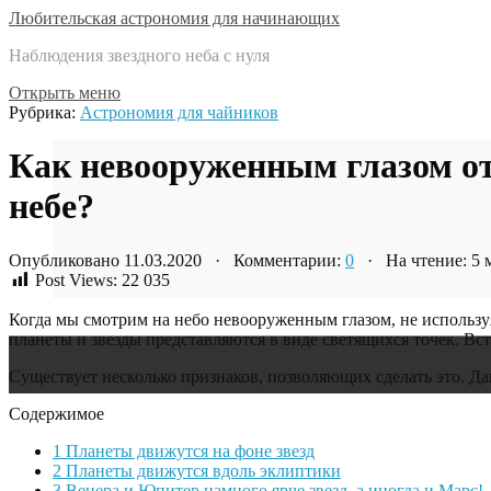
Любительская астрономия для начинающих
Наблюдения звездного неба с нуля
Открыть меню
Рубрика:
Астрономия для чайников
Как невооруженным глазом от
небе?
Опубликовано 11.03.2020 · Комментарии:
0
· На чтение: 5
Post Views:
22 035
Когда мы смотрим на небо невооруженным глазом, не использу
планеты и звезды представляются в виде светящихся точек. Вс
Существует несколько признаков, позволяющих сделать это. Да
Содержимое
1
Планеты движутся на фоне звезд
2
Планеты движутся вдоль эклиптики
3
Венера и Юпитер намного ярче звезд, а иногда и Марс!