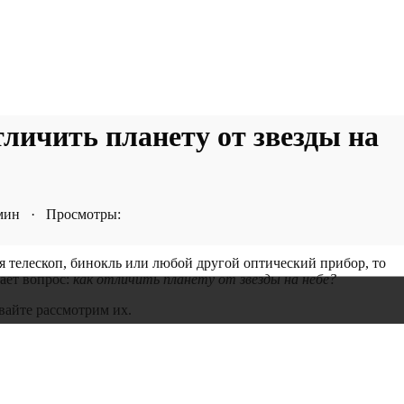
личить планету от звезды на
 мин · Просмотры:
я телескоп, бинокль или любой другой оптический прибор, то
тает вопрос:
как отличить планету от звезды на небе?
вайте рассмотрим их.