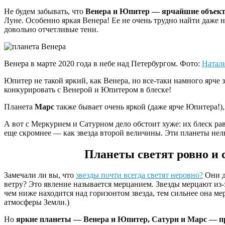
Не будем забывать, что
Венера и Юпитер — ярчайшие объект
Луне. Особенно яркая Венера! Ее не очень трудно найти даже 
довольно отчетливые тени.
Венера в марте 2020 года в небе над Петербургом. Фото:
Натал
Юпитер не такой яркий, как Венера, но все-таки намного ярче 
конкурировать с Венерой и Юпитером в блеске!
Планета
Марс
также бывает очень яркой (даже ярче Юпитера!),
А вот с Меркурием и Сатурном дело обстоит хуже: их блеск ра
еще скромнее — как звезда второй величины. Эти планеты нель
Планеты светят ровно и 
Замечали ли вы, что
звезды почти всегда светят неровно?
Они д
ветру? Это явление называется мерцанием. Звезды мерцают из-з
чем ниже находится над горизонтом звезда, тем сильнее она ме
атмосферы Земли.)
Но
яркие планеты — Венера и Юпитер, Сатурн и Марс — п