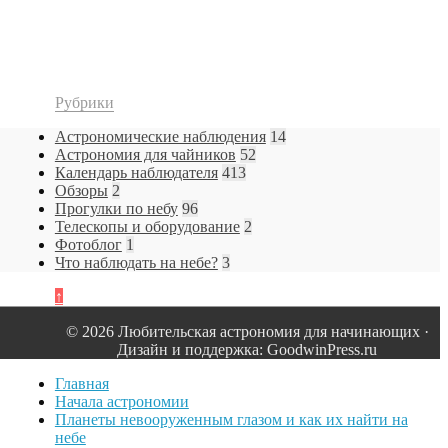
Рубрики
Астрономические наблюдения
14
Астрономия для чайников
52
Календарь наблюдателя
413
Обзоры
2
Прогулки по небу
96
Телескопы и оборудование
2
Фотоблог
1
Что наблюдать на небе?
3
↑
© 2026 Любительская астрономия для начинающих ·
Дизайн и поддержка: GoodwinPress.ru
Главная
Начала астрономии
Планеты невооруженным глазом и как их найти на
небе