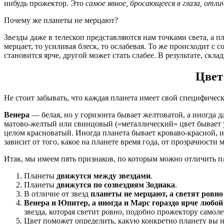
нибудь прожектор. Это
самое явное, бросающееся в глаза, отли
Почему же планеты не мерцают?
Звезды даже в телескоп представляются нам точками света, а 
мерцает, то усиливая блеск, то ослабевая. То же происходит с
становится ярче, другой может стать слабее. В результате, скла
Цвет
Не стоит забывать, что каждая планета имеет свой специфическ
Венера
— белая, но у горизонта бывает желтоватой, а иногда 
матово-желтый или свинцовый («металлический» цвет бывает у
целом красноватый. Иногда планета бывает кроваво-красной, 
зависит от того, какое на планете время года, от прозрачности
Итак, мы имеем пять признаков, по которым можно отличить пл
Планеты
движутся между звездами
.
Планеты
движутся по созвездиям Зодиака
.
В отличие от звезд
планеты не мерцают, а светят ровно
Венера и Юпитер, а иногда и Марс гораздо ярче любой 
звезда, которая светит ровно, подобно прожектору самоле
Цвет поможет определить, какую конкретно планету вы 