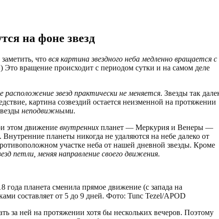
ся на фоне звезд
 заметить, что
вся картина звездного неба медленно вращается с
.) Это вращение происходит с периодом сутки и на самом деле
е расположение звезд практически не меняется
. Звезды так дале
ледствие, картина созвездий остается неизменной на протяжении
звезды
неподвижными
.
и этом движение
внутренних
планет — Меркурия и Венеры —
Внутренние планеты никогда не удаляются на небе далеко от
противоположном участке неба от нашей дневной звезды. Кроме
езд петли, меняя направление своего движения
.
8 года планета сменила прямое движение (с запада на
ами составляет от 5 до 9 дней. Фото: Tunc Tezel/APOD
ть за ней на протяжении хотя бы нескольких вечеров. Поэтому