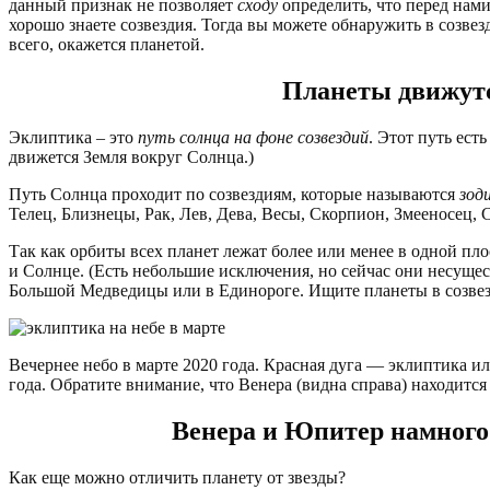
данный признак не позволяет
сходу
определить, что перед нами 
хорошо знаете созвездия. Тогда вы можете обнаружить в созвезд
всего, окажется планетой.
Планеты движутс
Эклиптика – это
путь солнца на фоне созвездий
. Этот путь ест
движется Земля вокруг Солнца.)
Путь Солнца проходит по созвездиям, которые называются
зод
Телец, Близнецы, Рак, Лев, Дева, Весы, Скорпион, Змееносец, 
Так как орбиты всех планет лежат более или менее в одной пло
и Солнце. (Есть небольшие исключения, но сейчас они несущес
Большой Медведицы или в Единороге. Ищите планеты в созвез
Вечернее небо в марте 2020 года. Красная дуга — эклиптика ил
года. Обратите внимание, что Венера (видна справа) находится 
Венера и Юпитер намного я
Как еще можно отличить планету от звезды?