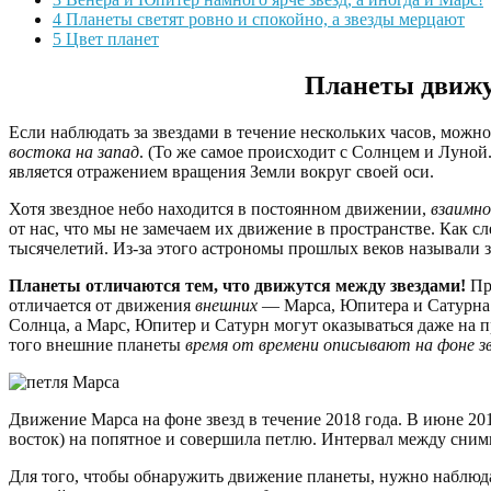
4
Планеты светят ровно и спокойно, а звезды мерцают
5
Цвет планет
Планеты движут
Если наблюдать за звездами в течение нескольких часов, можно
востока на запад
. (То же самое происходит с Солнцем и Луной
является отражением вращения Земли вокруг своей оси.
Хотя звездное небо находится в постоянном движении,
взаимно
от нас, что мы не замечаем их движение в пространстве. Как с
тысячелетий. Из-за этого астрономы прошлых веков называли 
Планеты отличаются тем, что движутся между звездами!
Пр
отличается от движения
внешних
— Марса, Юпитера и Сатурна. 
Солнца, а Марс, Юпитер и Сатурн могут оказываться даже на 
того внешние планеты
время от времени описывают на фоне зв
Движение Марса на фоне звезд в течение 2018 года. В июне 201
восток) на попятное и совершила петлю. Интервал между снимк
Для того, чтобы обнаружить движение планеты, нужно наблюда