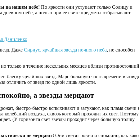
ы на нашем небе!
По яркости они уступают только Солнцу и
на дневном небе, а ночью при ее свете предметы отбрасывают
ья Даниленко
звезд. Даже
Сириус, ярчайшая звезда ночного неба
, не способен
 но только в течение нескольких месяцев вблизи противостояний
вен блеску ярчайших звезд. Марс большую часть времени выгляд
зя отличить от звезд по одной лишь яркости.
спокойно, а звезды мерцают
рожат, быстро-быстро вспыхивают и затухают, как пламя свечи 
а колебаний воздуха, сквозь который проходит их свет. Поэтому
рцает. (У горизонта свет звезды проходит через большую толщу
рактически не мерцают!
Они светят ровно и спокойно, как како