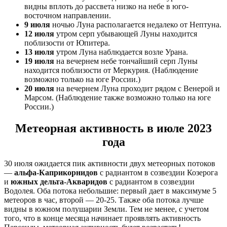
видны вплоть до рассвета низко на небе в юго-
восточном направлении.
9 июля
ночью Луна располагается недалеко от Нептуна.
12 июля
утром серп убывающей Луны находится
поблизости от Юпитера.
13 июля
утром Луна наблюдается возле Урана.
19 июля
на вечернем небе тончайший серп Луны
находится поблизости от Меркурия. (Наблюдение
возможно только на юге России.)
20 июля
на вечернем Луна проходит рядом с Венерой и
Марсом. (Наблюдение также возможно только на юге
России.)
Метеорная активность в июле 2023
года
30 июля ожидается пик активности двух метеорных потоков
—
альфа-Каприкорнидов
с радиантом в созвездии Козерога
и
южных дельта-Акваридов
с радиантом в созвездии
Водолея. Оба потока небольшие: первый дает в максимуме 5
метеоров в час, второй — 20-25. Также оба потока лучше
видны в южном полушарии Земли. Тем не менее, с учетом
того, что в конце месяца начинает проявлять активность