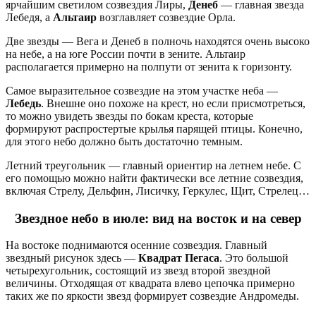
ярчайшим светилом созвездия Лиры,
Денеб
— главная звезда
Лебедя, а
Альтаир
возглавляет созвездие Орла.
Две звезды — Вега и Денеб в полночь находятся очень высоко
на небе, а на юге России почти в зените. Альтаир
располагается примерно на полпути от зенита к горизонту.
Самое выразительное созвездие на этом участке неба —
Лебедь
. Внешне оно похоже на крест, но если присмотреться,
то можно увидеть звезды по бокам креста, которые
формируют распростертые крылья парящей птицы. Конечно,
для этого небо должно быть достаточно темным.
Летний треугольник — главный ориентир на летнем небе. С
его помощью можно найти фактически все летние созвездия,
включая Стрелу, Дельфин, Лисичку, Геркулес, Щит, Стрелец…
Звездное небо в июле: вид на восток и на север
На востоке поднимаются осенние созвездия. Главный
звездный рисунок здесь —
Квадрат Пегаса
. Это большой
четырехугольник, состоящий из звезд второй звездной
величины. Отходящая от квадрата влево цепочка примерно
таких же по яркости звезд формирует созвездие Андромеды.