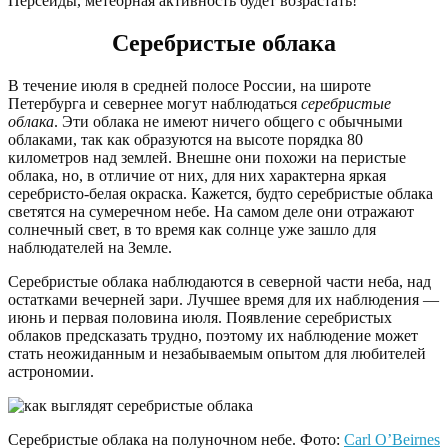
Персеиды, метеорная активность будет возрастать!
Серебристые облака
В течение июля в средней полосе России, на широте
Петербурга и севернее могут наблюдаться
серебристые
облака
. Эти облака не имеют ничего общего с обычными
облаками, так как образуются на высоте порядка 80
километров над землей. Внешне они похожи на перистые
облака, но, в отличие от них, для них характерна яркая
серебристо-белая окраска. Кажется, будто серебристые облака
светятся на сумеречном небе. На самом деле они отражают
солнечный свет, в то время как солнце уже зашло для
наблюдателей на Земле.
Серебристые облака наблюдаются в северной части неба, над
остатками вечерней зари. Лучшее время для их наблюдения —
июнь и первая половина июля. Появление серебристых
облаков предсказать трудно, поэтому их наблюдение может
стать неожиданным и незабываемым опытом для любителей
астрономии.
Серебристые облака на полуночном небе. Фото:
Carl O’Beirnes