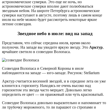
астрономические сумерки. Это еще не ночь, но
астрономические сумерки вполне дают полюбоваться
звездным небом. На широте Петербурга астрономические
сумерки наступают в августе, поэтому лишь в самом конце
июля на небе можно будет рассмотреть некоторые яркие
летние созвездия.
Звездное небо в июле: вид на запад
Представим, что сейчас середина июля, время около
полуночи. На западе вы увидите яркую звезду. Это
Арктур
,
ярчайшее светило в созвездии Волопаса.
Созвездия Волопаса и Северной Короны в июле
наблюдаются на западе — юго-западе. Рисунок: Stellarium
Арктур считается весенней звездой, и в середине лета он уже
клонится к горизонту. Находясь не очень высоко над
горизонтом эта звезда часто мерцает. Довольно легко
определить ее цвет — он оранжевый или чуть красноватый.
Созвездие Волопаса довольно выразительно и напоминает то
ли трубочку мороженого, то ли парашют со стропами и