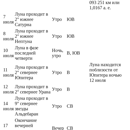
093 251 км или
1,0167 а. е.
Луна проходит в
7
2° южнее
Утро
ЮВ
июля
Сатурна
Луна проходит в
8
2° южнее
Утро
ЮВ
июля
Нептуна
Луна в фазе
10
Ночь,
последней
В, ЮВ
июля
утро
четверти
Луна находится
Луна проходит в
11
поблизости от
2° севернее
Утро
В
июля
Юпитера ночью
Юпитера
12 июля
12
Луна проходит в
Утро
В
июля
2° севернее Урана
Луна проходит в
14
9° севернее
Утро
СВ
июля
звезды
Альдебаран
Окончание
17
вечерней
Вечер
СВ