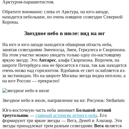
Арктуром-парашютистом.
Обратите внимание: слева от Арктура, на юго-западе,
находится небольшое, но очень изящное созвездие Северной
Короны.
Звездное небо в июле: вид на юг
На юге и юго-западе находится обширная область неба,
занятая созвездиями Змееносца, Змеи, Геркулеса и Скорпиона.
На этом участке можно увидеть только одну по-настоящему
яркую звезду. Это
Антарес
, альфа Скорпиона. Впрочем, на
широте Петербурга она не бросается в глаза, так как находится
очень низко над горизонтом. Вдобавок ее свет ослабляется из-
за экстинкции. Но на широте Москвы звезда видна неплохо, а
на юге России — прекрасно!
Звездное небо в июле, направление на юг. Рисунок: Stellarium
Юго-восточную часть неба занимает
Большой летний
треугольник
—
главный астеризм летнего неба
. Его
формируют три яркие звезды — Вега, Денеб и Альтаир. Эти
звезды принадлежат трем разным созвездиям:
Вега
является