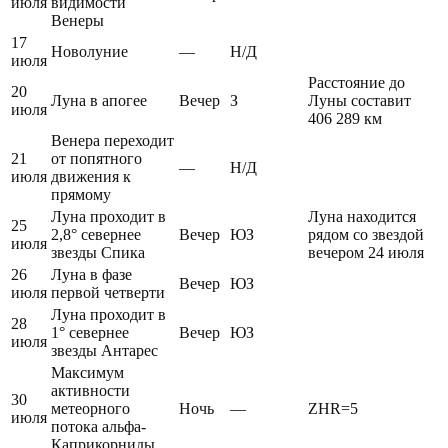
июля
видимости
Венеры
17
Новолуние
—
Н/Д
июля
Расстояние до
20
Луна в апогее
Вечер
З
Луны составит
июля
406 289 км
Венера переходит
21
от попятного
—
Н/Д
июля
движения к
прямому
Луна проходит в
Луна находится
25
2,8° севернее
Вечер
ЮЗ
рядом со звездой
июля
звезды Спика
вечером 24 июля
26
Луна в фазе
Вечер
ЮЗ
июля
первой четверти
Луна проходит в
28
1° севернее
Вечер
ЮЗ
июля
звезды Антарес
Максимум
активности
30
метеорного
Ночь
—
ZHR=5
июля
потока альфа-
Каприкорниды