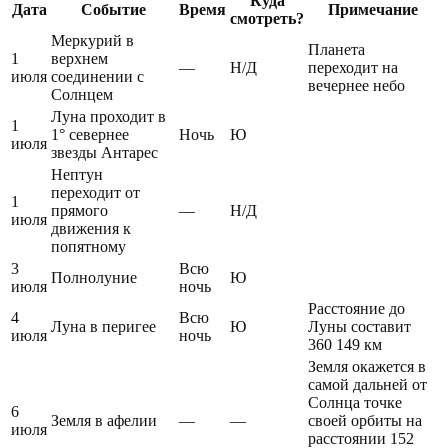
Куда
Дата
Событие
Время
Примечание
смотреть?
Меркурий в
Планета
1
верхнем
—
Н/Д
переходит на
июля
соединении с
вечернее небо
Солнцем
Луна проходит в
1
1° севернее
Ночь
Ю
июля
звезды Антарес
Нептун
переходит от
1
прямого
—
Н/Д
июля
движения к
попятному
3
Всю
Полнолуние
Ю
июля
ночь
Расстояние до
4
Всю
Луна в перигее
Ю
Луны составит
июля
ночь
360 149 км
Земля окажется в
самой дальней от
Солнца точке
6
Земля в афелии
—
—
своей орбиты на
июля
расстоянии 152