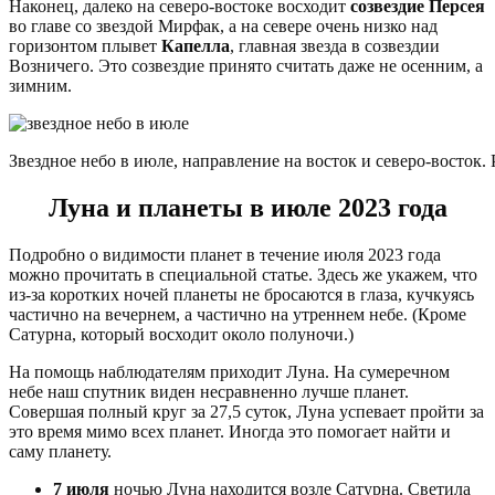
Наконец, далеко на северо-востоке восходит
созвездие Персея
во главе со звездой Мирфак, а на севере очень низко над
горизонтом плывет
Капелла
, главная звезда в созвездии
Возничего. Это созвездие принято считать даже не осенним, а
зимним.
Звездное небо в июле, направление на восток и северо-восток. Р
Луна и планеты в июле 2023 года
Подробно о видимости планет в течение июля 2023 года
можно прочитать в специальной статье. Здесь же укажем, что
из-за коротких ночей планеты не бросаются в глаза, кучкуясь
частично на вечернем, а частично на утреннем небе. (Кроме
Сатурна, который восходит около полуночи.)
На помощь наблюдателям приходит Луна. На сумеречном
небе наш спутник виден несравненно лучше планет.
Совершая полный круг за 27,5 суток, Луна успевает пройти за
это время мимо всех планет. Иногда это помогает найти и
саму планету.
7 июля
ночью Луна находится возле Сатурна. Светила