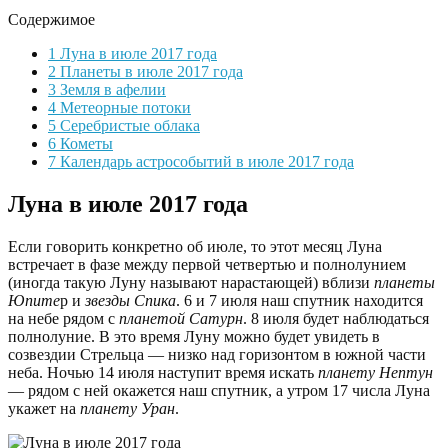
Содержимое
1
Луна в июле 2017 года
2
Планеты в июле 2017 года
3
Земля в афелии
4
Метеорные потоки
5
Серебристые облака
6
Кометы
7
Календарь астрособытий в июле 2017 года
Луна в июле 2017 года
Если говорить конкретно об июле, то этот месяц Луна
встречает в фазе между первой четвертью и полнолунием
(иногда такую Луну называют нарастающей) вблизи
планеты
Юпите
р и
звезды Спика
. 6 и 7 июля наш спутник находится
на небе рядом с
планетой Сатурн
. 8 июля будет наблюдаться
полнолуние. В это время Луну можно будет увидеть в
созвездии Стрельца — низко над горизонтом в южной части
неба. Ночью 14 июля наступит время искать
планету Нептун
— рядом с ней окажется наш спутник, а утром 17 числа Луна
укажет на
планету Уран
.