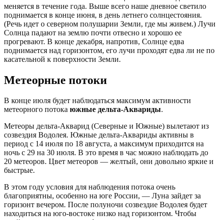
меняется в течение года. Выше всего наше дневное светило
поднимается в конце июня, в день летнего солнцестояния.
(Речь идет о северном полушарии Земли, где мы живем.) Лучи
Солнца падают на землю почти отвесно и хорошо ее
прогревают. В конце декабря, напротив, Солнце едва
поднимается над горизонтом, его лучи проходят едва ли не по
касательной к поверхности Земли.
Метеорные потоки
В конце июля будет наблюдаться максимум активности
метеорного потока
южные дельта-Аквариды
.
Метеоры дельта-Акварид (Северные и Южные) вылетают из
созвездия Водолея. Южные дельта-Аквариды активны в
период с 14 июля по 18 августа, а максимум приходится на
ночь с 29 на 30 июля. В это время в час можно наблюдать до
20 метеоров. Цвет метеоров — желтый, они довольно яркие и
быстрые.
В этом году условия для наблюдения потока очень
благоприятны, особенно на юге России, — Луна зайдет за
горизонт вечером. После полуночи созвездие Водолея будет
находиться на юго-востоке низко над горизонтом. Чтобы