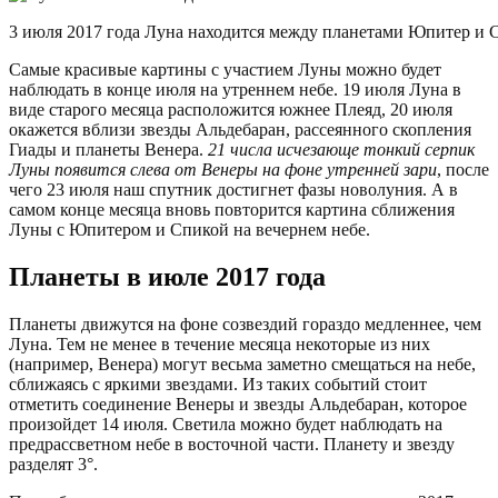
3 июля 2017 года Луна находится между планетами Юпитер и Са
Самые красивые картины с участием Луны можно будет
наблюдать в конце июля на утреннем небе. 19 июля Луна в
виде старого месяца расположится южнее Плеяд, 20 июля
окажется вблизи звезды Альдебаран, рассеянного скопления
Гиады и планеты Венера.
21 числа исчезающе тонкий серпик
Луны появится слева от Венеры на фоне утренней зари
, после
чего 23 июля наш спутник достигнет фазы новолуния. А в
самом конце месяца вновь повторится картина сближения
Луны с Юпитером и Спикой на вечернем небе.
Планеты в июле 2017 года
Планеты движутся на фоне созвездий гораздо медленнее, чем
Луна. Тем не менее в течение месяца некоторые из них
(например, Венера) могут весьма заметно смещаться на небе,
сближаясь с яркими звездами. Из таких событий стоит
отметить соединение Венеры и звезды Альдебаран, которое
произойдет 14 июля. Светила можно будет наблюдать на
предрассветном небе в восточной части. Планету и звезду
разделят 3°.