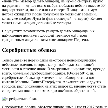
«поймать» метеор дельта-Акварид, не нужно смотреть прямо
на радиант — лучше всего выбрать область неба на высоте 50°
над горизонтом, на юге или на севере. Правда, максимум
потока ожидается после полуночи по местному времени,
когда уже взойдет Луна (в фазе последней четверти). Ее свет
может помешать увидеть слабые метеоры.
Не упустите возможность увидеть дельта-Аквариды: их
наблюдение послужит хорошей тренировкой перед
грандиозным августовским «звездопадом» Персеид.
Серебристые облака
Теперь давайте перечислим некоторые непериодические
небесные явления, которые могут наблюдаться в вашей
местности в течение июля. В умеренных широтах это, прежде
всего,
появление серебристых облаков
. Южнее 50° с. ш.
серебристые облака практически не наблюдаются, а вот
жители Москвы, Санкт-Петербурга, Архангельска и других
городов, расположенных на этих широтах, вполне могут стать
свидетелями появления этих красивейших образований.
Серебристые облака, сфотографированные 1 июля 2017 года на