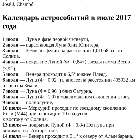
José J. Chambó
Календарь астрособытий в июле 2017
года
1 июля
— Луна в фазе первой четверти,
2 июля
— нарастающая Луна близ Юпитера,
3 июля
— Земля в афелии на расстоянии 1,01668 а.е. от
Солнца,
4 июля
— покрытие Луной (Ф= 0,84+) звезды гамма Весов
m
(3,9
),
5 июля
— Венера проходит в 6,5° южнее Плеяд,
6 июля
— Луна (Ф= 0,92+) в апогее на расстоянии 405932 км
от центра Земли,
7 июля
— Луна (Ф= 0,96+) близ Сатурна,
8 июля
— Луна (Ф= 1,0) в максимальном склонении к югу,
9 июля
— полнолуние,
10 июля
— Меркурий проходит по звездному скоплению
Ясли (М44) при элонгации 19 градусов
к востоку от Солнца,
13 июля
— покрытие Луной (Ф= 0,8-) Нептуна при
видимости в Антарктиде,
14 июля
— Венера проходит в 3,1° к северу от Альдебарана,