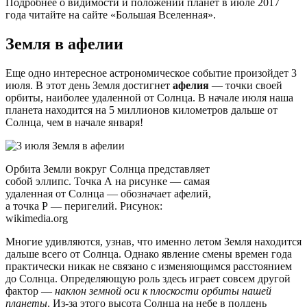
Подробнее о видимости и положении планет в июле 2017
года читайте на сайте «Большая Вселенная».
Земля в афелии
Еще одно интересное астрономическое событие произойдет 3
июля. В этот день Земля достигнет
афелия
— точки своей
орбиты, наиболее удаленной от Солнца. В начале июля наша
планета находится на 5 миллионов километров дальше от
Солнца, чем в начале января!
Орбита Земли вокруг Солнца представляет
собой эллипс. Точка А на рисунке — самая
удаленная от Солнца — обозначает афелий,
а точка Р — перигелий. Рисунок:
wikimedia.org
Многие удивляются, узнав, что именно летом Земля находится
дальше всего от Солнца. Однако явление смены времен года
практически никак не связано с изменяющимся расстоянием
до Солнца. Определяющую роль здесь играет совсем другой
фактор —
наклон земной оси к плоскости орбиты нашей
планеты
. Из-за этого высота Солнца на небе в полдень