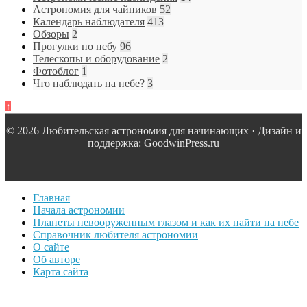
Астрономия для чайников
52
Календарь наблюдателя
413
Обзоры
2
Прогулки по небу
96
Телескопы и оборудование
2
Фотоблог
1
Что наблюдать на небе?
3
↑
© 2026 Любительская астрономия для начинающих · Дизайн и
поддержка: GoodwinPress.ru
Главная
Начала астрономии
Планеты невооруженным глазом и как их найти на небе
Справочник любителя астрономии
О сайте
Об авторе
Карта сайта