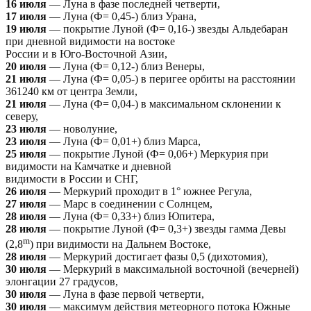
16 июля
— Луна в фазе последней четверти,
17 июля
— Луна (Ф= 0,45-) близ Урана,
19 июля
— покрытие Луной (Ф= 0,16-) звезды Альдебаран
при дневной видимости на востоке
России и в Юго-Восточной Азии,
20 июля
— Луна (Ф= 0,12-) близ Венеры,
21 июля
— Луна (Ф= 0,05-) в перигее орбиты на расстоянии
361240 км от центра Земли,
21 июля
— Луна (Ф= 0,04-) в максимальном склонении к
северу,
23 июля
— новолуние,
23 июля
— Луна (Ф= 0,01+) близ Марса,
25 июля
— покрытие Луной (Ф= 0,06+) Меркурия при
видимости на Камчатке и дневной
видимости в России и СНГ,
26 июля
— Меркурий проходит в 1° южнее Регула,
27 июля
— Марс в соединении с Солнцем,
28 июля
— Луна (Ф= 0,33+) близ Юпитера,
28 июля
— покрытие Луной (Ф= 0,3+) звезды гамма Девы
m
(2,8
) при видимости на Дальнем Востоке,
28 июля
— Меркурий достигает фазы 0,5 (дихотомия),
30 июля
— Меркурий в максимальной восточной (вечерней)
элонгации 27 градусов,
30 июля
— Луна в фазе первой четверти,
30 июля
— максимум действия метеорного потока Южные