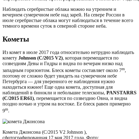
Наблюдать серебристые облака можно на утреннем и
вечернем сумеречном небе над зарей. На севере России в
июле серебристые облака могут наблюдаться в течение всего
темного времени суток в северной стороне неба.
Кометы
Из комет в июле 2017 года относительно нетрудно наблюдать
комету
Johnson (C/2015 V2)
, которая перемещается по
созвездиям Девы и Гидры и видна по вечерам низко над
m
западным горизонтом. Блеск кометы составляет около 7
,
поэтому ее сложно будет увидеть на сумеречном небе
Петербурга — для уверенного ее наблюдения нужно
находиться южнее! Еще одна комета, доступная для
наблюдений в бинокли и небольшие телескопы,
PANSTARRS
(C/2015 ER61)
, перемещается по созвездию Овна, и видна
поздно ночью и утром на востоке. Ее блеск равен примерно
m
9
.
Комета Джонсона (C/2015 V2 Johnson ),
сфотографированная 17 мая 2017 года. Фото: