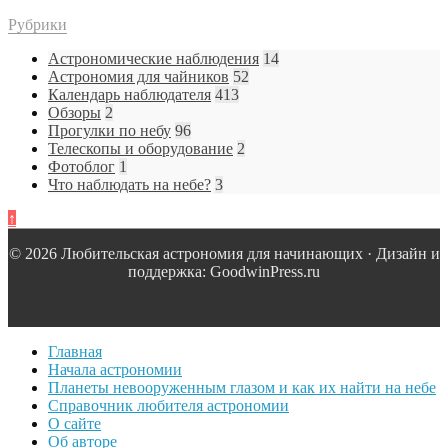
Рубрики
Астрономические наблюдения
14
Астрономия для чайников
52
Календарь наблюдателя
413
Обзоры
2
Прогулки по небу
96
Телескопы и оборудование
2
Фотоблог
1
Что наблюдать на небе?
3
↑
© 2026 Любительская астрономия для начинающих · Дизайн и
поддержка: GoodwinPress.ru
Главная
Начала астрономии
Планеты невооруженным глазом и как их найти на небе
Справочник любителя астрономии
О сайте
Об авторе