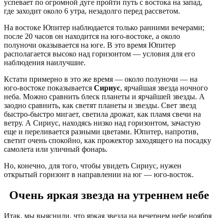
успевает по огромной дуге пройти путь с востока на запад,
где заходит около 6 утра, незадолго перед рассветом.
На востоке Юпитер наблюдается только ранними вечерами;
после 20 часов он находится на юго-востоке, а около
полуночи оказывается на юге. В это время Юпитер
располагается высоко над горизонтом — условия для его
наблюдения наилучшие.
Кстати примерно в это же время — около полуночи — на
юго-востоке показывается
Сириус
, ярчайшая звезда ночного
неба. Можно сравнить блеск планеты и ярчайшей звезды. А
заодно сравнить, как светят планеты и звезды. Свет звезд
быстро-быстро мигает, светила дрожат, как пламя свечи на
ветру. А Сириус, находясь низко над горизонтом, зачастую
еще и переливается разными цветами. Юпитер, напротив,
светит очень спокойно, как прожектор заходящего на посадку
самолета или уличный фонарь.
Но, конечно, для того, чтобы увидеть Сириус, нужен
открытый горизонт в направлении на юг — юго-восток.
Очень яркая звезда на утреннем небе
Итак, мы выяснили, что яркая звезда на вечернем небе ноября