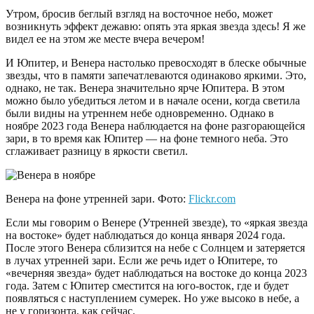
Утром, бросив беглый взгляд на восточное небо, может
возникнуть эффект дежавю: опять эта яркая звезда здесь! Я же
видел ее на этом же месте вчера вечером!
И Юпитер, и Венера настолько превосходят в блеске обычные
звезды, что в памяти запечатлеваются одинаково яркими. Это,
однако, не так. Венера значительно ярче Юпитера. В этом
можно было убедиться летом и в начале осени, когда светила
были видны на утреннем небе одновременно. Однако в
ноябре 2023 года Венера наблюдается на фоне разгорающейся
зари, в то время как Юпитер — на фоне темного неба. Это
сглаживает разницу в яркости светил.
Венера на фоне утренней зари. Фото:
Flickr.com
Если мы говорим о Венере (Утренней звезде), то «яркая звезда
на востоке» будет наблюдаться до конца января 2024 года.
После этого Венера сблизится на небе с Солнцем и затеряется
в лучах утренней зари. Если же речь идет о Юпитере, то
«вечерняя звезда» будет наблюдаться на востоке до конца 2023
года. Затем с Юпитер сместится на юго-восток, где и будет
появляться с наступлением сумерек. Но уже высоко в небе, а
не у горизонта, как сейчас.