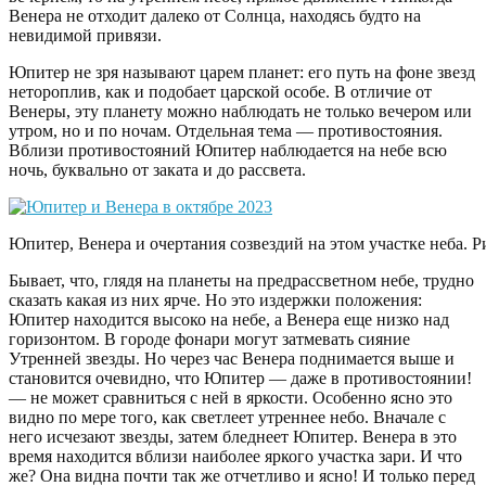
Венера не отходит далеко от Солнца, находясь будто на
невидимой привязи.
Юпитер не зря называют царем планет: его путь на фоне звезд
нетороплив, как и подобает царской особе. В отличие от
Венеры, эту планету можно наблюдать не только вечером или
утром, но и по ночам. Отдельная тема — противостояния.
Вблизи противостояний Юпитер наблюдается на небе всю
ночь, буквально от заката и до рассвета.
Юпитер, Венера и очертания созвездий на этом участке неба. Ри
Бывает, что, глядя на планеты на предрассветном небе, трудно
сказать какая из них ярче. Но это издержки положения:
Юпитер находится высоко на небе, а Венера еще низко над
горизонтом. В городе фонари могут затмевать сияние
Утренней звезды. Но через час Венера поднимается выше и
становится очевидно, что Юпитер — даже в противостоянии!
— не может сравниться с ней в яркости. Особенно ясно это
видно по мере того, как светлеет утреннее небо. Вначале с
него исчезают звезды, затем бледнеет Юпитер. Венера в это
время находится вблизи наиболее яркого участка зари. И что
же? Она видна почти так же отчетливо и ясно! И только перед