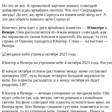
Но это не все. К привычной картине зимних созвездий
добавляются два ярчайших светила. Что это? Сверхъяркие
звезды? Да нет, же, ярче Сириуса на нашем небе звезд нет. А
эти два объекта намного ярче Сириуса!
Конечно, речь идет о двух ярчайших планетах —
Юпитере
и
Венере
. Они располагаются по бокам зимних созвездий, как
бы обрамляя их своим блеском и красотой. На западе, то есть
справа от Ориона, находится Юпитер. Слева — на востоке —
Венера.
Юпитер и Венера на утреннем небе 4 октября 2023 года. Рисунок
В начале октября угловое расстояние между ними составляет
примерно 100°, чуть больше четверти большой окружности
неба. Но планеты расходятся, и к концу октября их будет
разделять 130°.
Юпитер и Венера — вечные соперники на звездном небе. Обе
ведут себя не так, как звезды: светят ровным и спокойным
светом. На фоне созвездий обе планеты ослепительно ярки, но
Венера ярче. Зато Венера слишком суетлива: появляется то на
вечернем, то на утреннем небе, прямое движение . Никогда