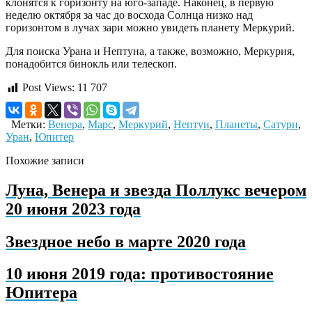
клонятся к горизонту на юго-западе. Наконец, в первую
неделю октября за час до восхода Солнца низко над
горизонтом в лучах зари можно увидеть планету Меркурий.
Для поиска Урана и Нептуна, а также, возможно, Меркурия,
понадобится бинокль или телескоп.
Post Views:
11 707
Метки:
Венера
,
Марс
,
Меркурий
,
Нептун
,
Планеты
,
Сатурн
,
Уран
,
Юпитер
Похожие записи
Луна, Венера и звезда Поллукс вечером
20 июня 2023 года
Звездное небо в марте 2020 года
10 июня 2019 года: противостояние
Юпитера