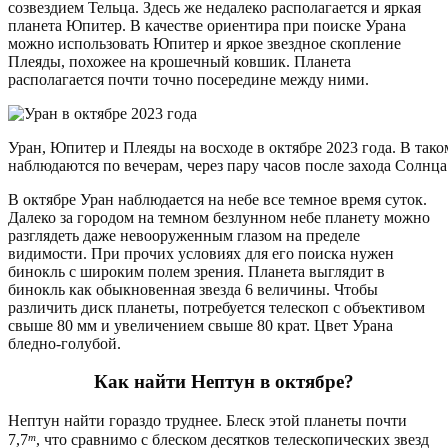
созвездием Тельца. Здесь же недалеко располагается и яркая
планета Юпитер. В качестве ориентира при поиске Урана
можно использовать Юпитер и яркое звездное скопление
Плеяды, похожее на крошечный ковшик. Планета
располагается почти точно посередине между ними.
Уран, Юпитер и Плеяды на восходе в октябре 2023 года. В так
наблюдаются по вечерам, через пару часов после захода Солнца.
В октябре Уран наблюдается на небе все темное время суток.
Далеко за городом на темном безлунном небе планету можно
разглядеть даже невооруженным глазом на пределе
видимости. При прочих условиях для его поиска нужен
бинокль с широким полем зрения. Планета выглядит в
бинокль как обыкновенная звезда 6 величины. Чтобы
различить диск планеты, потребуется телескоп с объективом
свыше 80 мм и увеличением свыше 80 крат. Цвет Урана
бледно-голубой.
Как найти Нептун в октябре?
Нептун найти гораздо труднее. Блеск этой планеты почти
m
7,7
, что сравнимо с блеском десятков телескопических звезд