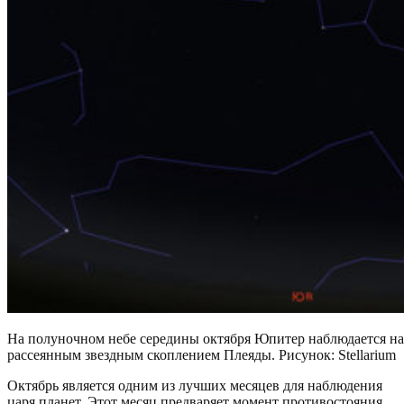
На полуночном небе середины октября Юпитер наблюдается на 
рассеянным звездным скоплением Плеяды. Рисунок: Stellarium
Октябрь является одним из лучших месяцев для наблюдения
царя планет. Этот месяц предваряет момент противостояния