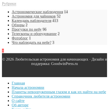
Рубрики
Астрономические наблюдения
14
Астрономия для чайников
52
Календарь наблюдателя
413
Обзоры
2
Прогулки по небу
96
Телескопы и оборудование
2
Фотоблог
1
Что наблюдать на небе?
3
↑
© 2026 Любительская астрономия для начинающих · Дизайн и
поддержка: GoodwinPress.ru
Главная
Начала астрономии
Планеты невооруженным глазом и как их найти на небе
Справочник любителя астрономии
О сайте
Об авторе