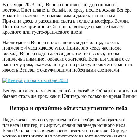
В октябре 2023 года Венера восходит поздно ночью на
востоке. Цвет планеты белый, но сразу после восхода Венера
может быть желтым, оранжевым и даже красноватым.
Причина здесь в рассеянии света в толще атмосферы Земли.
По этой же причине и Солнце на восходе и закате бывает
красного или густо-оранжевого цвета.
Наблюдается Венера вплоть до восхода Солнца, то есть
примерно 4 часа каждое утро. Примерно через час после
восхода Венера поднимается достаточно высоко, чтобы
привлечь внимание городских жителей. Если вы увидите ее
ранним утром, скажем, по пути на работу, то можете сравнить
яркость Венеры с окружающими небесными светилами.
Венера и картина утреннего неба в октябре. Обратите внимани
бывает столь же ярок, как и Юпитер, но только во время Велик
Венера и ярчайшие объекты утреннего неба
Надо сказать, что на утреннем небе октября наблюдается и
планета Юпитер, и Сириус, ярчайшая звезда ночного неба.
Если Венера в это время располагается на востоке, Сириус
можно найти низко над горизонтом на юго-востоке (звезда