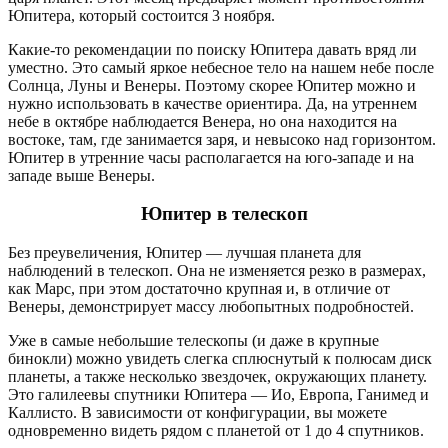
Юпитера, который состоится 3 ноября.
Какие-то рекомендации по поиску Юпитера давать вряд ли
уместно. Это самый яркое небесное тело на нашем небе после
Солнца, Луны и Венеры. Поэтому скорее Юпитер можно и
нужно использовать в качестве ориентира. Да, на утреннем
небе в октябре наблюдается Венера, но она находится на
востоке, там, где занимается заря, и невысоко над горизонтом.
Юпитер в утренние часы располагается на юго-западе и на
западе выше Венеры.
Юпитер в телескоп
Без преувеличения, Юпитер — лучшая планета для
наблюдений в телескоп. Она не изменяется резко в размерах,
как Марс, при этом достаточно крупная и, в отличие от
Венеры, демонстрирует массу любопытных подробностей.
Уже в самые небольшие телескопы (и даже в крупные
бинокли) можно увидеть слегка сплюснутый к полюсам диск
планеты, а также несколько звездочек, окружающих планету.
Это галилеевы спутники Юпитера — Ио, Европа, Ганимед и
Каллисто. В зависимости от конфигурации, вы можете
одновременно видеть рядом с планетой от 1 до 4 спутников.