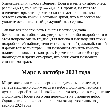
Уменьшается и яркость Венеры. Если в начале октября блеск
m
m
равен -4,69
, то в конце — -4,41
. Впрочем, на глаз это
изменение яркости практически незаметно — планета
остается очень яркой. Настолько яркой, что в телескоп вы
увидите ослепительный, режущий глаз серпик.
Так как вся поверхность Венеры плотно укутана
белоснежными облаками, увидеть какие-либо подробности в
этом покрове очень трудно. Для поиска и наблюдения таких
подробностей наблюдатели используют нейтральный, синий
и фиолетовые фильтры. Они позволяют снизить яркость
планеты и повысить контраст. Кроме того, часто Венеру
наблюдают в ярких сумерках, что опять-таки позволяет
снизить контраст.
Марс в октябре 2023 года
Марс
завершил свою вечернюю видимость еще летом, и
теперь медленно сближается на небе с Солнцем, теряясь в
лучах вечерней зари. 11 ноября планета вступает в соединение
с Солнцем. После этого она переходит на утреннее небо.
Однако первое появление планеты ожидается лишь поздней
весной 2024 года.