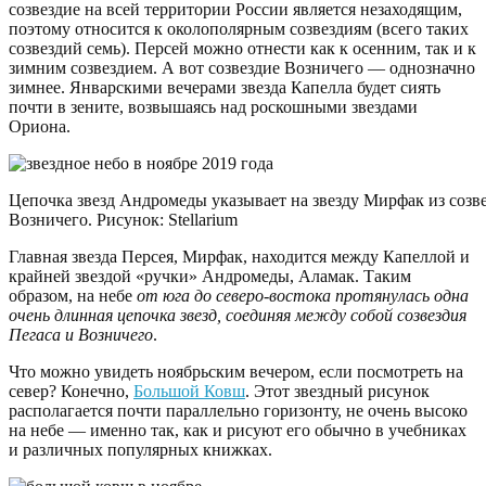
созвездие на всей территории России является незаходящим,
поэтому относится к околополярным созвездиям (всего таких
созвездий семь). Персей можно отнести как к осенним, так и к
зимним созвездием. А вот созвездие Возничего — однозначно
зимнее. Январскими вечерами звезда Капелла будет сиять
почти в зените, возвышаясь над роскошными звездами
Ориона.
Цепочка звезд Андромеды указывает на звезду Мирфак из созве
Возничего. Рисунок: Stellarium
Главная звезда Персея, Мирфак, находится между Капеллой и
крайней звездой «ручки» Андромеды, Аламак. Таким
образом, на небе
от юга до северо-востока протянулась одна
очень длинная цепочка звезд, соединяя между собой созвездия
Пегаса и Возничего
.
Что можно увидеть ноябрьским вечером, если посмотреть на
север? Конечно,
Большой Ковш
. Этот звездный рисунок
располагается почти параллельно горизонту, не очень высоко
на небе — именно так, как и рисуют его обычно в учебниках
и различных популярных книжках.