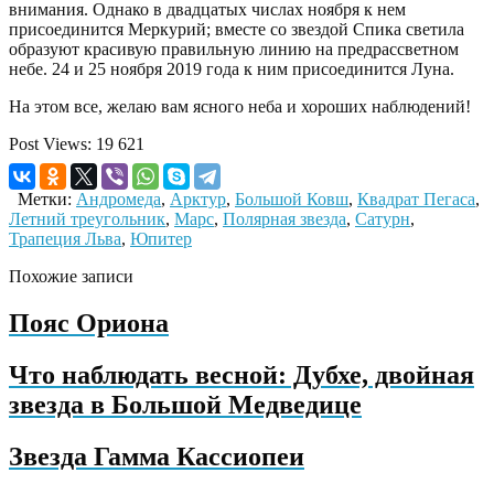
внимания. Однако в двадцатых числах ноября к нем
присоединится Меркурий; вместе со звездой Спика светила
образуют красивую правильную линию на предрассветном
небе. 24 и 25 ноября 2019 года к ним присоединится Луна.
На этом все, желаю вам ясного неба и хороших наблюдений!
Post Views:
19 621
Метки:
Андромеда
,
Арктур
,
Большой Ковш
,
Квадрат Пегаса
,
Летний треугольник
,
Марс
,
Полярная звезда
,
Сатурн
,
Трапеция Льва
,
Юпитер
Похожие записи
Пояс Ориона
Что наблюдать весной: Дубхе, двойная
звезда в Большой Медведице
Звезда Гамма Кассиопеи