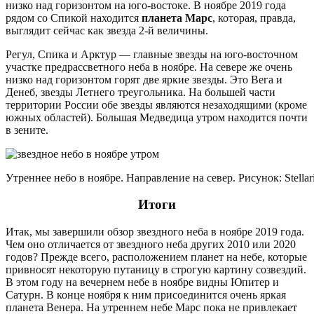
низко над горизонтом на юго-востоке. В ноябре 2019 года
рядом со Спикой находится
планета Марс
, которая, правда,
выглядит сейчас как звезда 2-й величины.
Регул, Спика и Арктур — главные звезды на юго-восточном
участке предрассветного неба в ноябре. На севере же очень
низко над горизонтом горят две яркие звезды. Это Вега и
Денеб, звезды Летнего треугольника. На большей части
территории России обе звезды являются незаходящими (кроме
южных областей). Большая Медведица утром находится почти
в зените.
Утреннее небо в ноябре. Направление на север. Рисунок: Stella
Итоги
Итак, мы завершили обзор звездного неба в ноябре 2019 года.
Чем оно отличается от звездного неба других 2010 или 2020
годов? Прежде всего, расположением планет на небе, которые
привносят некоторую путаницу в строгую картину созвездий.
В этом году на вечернем небе в ноябре видны Юпитер и
Сатурн. В конце ноября к ним присоединится очень яркая
планета Венера. На утреннем небе Марс пока не привлекает