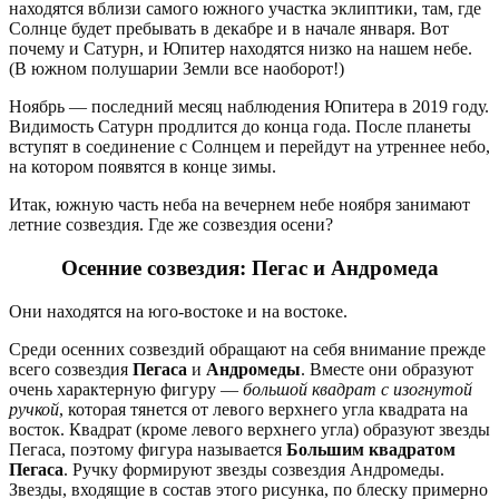
находятся вблизи самого южного участка эклиптики, там, где
Солнце будет пребывать в декабре и в начале января. Вот
почему и Сатурн, и Юпитер находятся низко на нашем небе.
(В южном полушарии Земли все наоборот!)
Ноябрь — последний месяц наблюдения Юпитера в 2019 году.
Видимость Сатурн продлится до конца года. После планеты
вступят в соединение с Солнцем и перейдут на утреннее небо,
на котором появятся в конце зимы.
Итак, южную часть неба на вечернем небе ноября занимают
летние созвездия. Где же созвездия осени?
Осенние созвездия: Пегас и Андромеда
Они находятся на юго-востоке и на востоке.
Среди осенних созвездий обращают на себя внимание прежде
всего созвездия
Пегаса
и
Андромеды
. Вместе они образуют
очень характерную фигуру —
большой квадрат с изогнутой
ручкой
, которая тянется от левого верхнего угла квадрата на
восток. Квадрат (кроме левого верхнего угла) образуют звезды
Пегаса, поэтому фигура называется
Большим квадратом
Пегаса
. Ручку формируют звезды созвездия Андромеды.
Звезды, входящие в состав этого рисунка, по блеску примерно