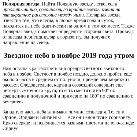
Полярная звезда
. Найти Полярную звезду легко, если
продлить линию, соединяющую крайние звезды ковша на
пятикратное расстояние между ними
. Полярная звезда
известна тем, что всегда, в любое время года и суток,
находится на небе фактически на одном и том же месте. Также
Полярная звезда помогает определить стороны света. Проведя
от звезды перпендикуляр к горизонту, вы получите
направление на север.
Звездное небо в ноябре 2019 года утром
Нам осталось рассмотреть вид предрассветного звездного
неба в ноябре. Светлеет в ноябре поздно, должно пройти еще
около 6 часов в среднем от полуночи, прежде чем забрезжит
рассвет. Следовательно, картина созвездий совершит еще
четверть суточного круга, то есть сместится на 90° по
сравнению к полуночной и примерно на 180° по сравнению с
вечерней.
Западную часть неба занимают зимние созвездия. Телец и
Орион, Эридан и Близнецы — все они клонятся к горизонту.
Ярко сверкает и переливается разными цветами на юго-западе
Сириус.