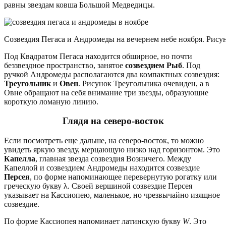
равны звездам ковша Большой Медведицы.
Созвездия Пегаса и Андромеды на вечернем небе ноября. Рисуно
Под Квадратом Пегаса находится обширное, но почти
беззвездное пространство, занятое
созвездием Рыб
. Под
ручкой Андромеды располагаются два компактных созвездия:
Треугольник
и
Овен
. Рисунок Треугольника очевиден, а в
Овне обращают на себя внимание три звезды, образующие
короткую ломаную линию.
Глядя на северо-восток
Если посмотреть еще дальше, на северо-восток, то можно
увидеть яркую звезду, мерцающую низко над горизонтом. Это
Капелла
, главная звезда созвездия Возничего. Между
Капеллой и созвездием Андромеды находится созвездие
Персея
, по форме напоминающее перевернутую рогатку или
греческую букву λ. Своей вершиной созвездие Персея
указывает на Кассиопею, маленькое, но чрезвычайно изящное
созвездие.
По форме Кассиопея напоминает латинскую букву
W
. Это