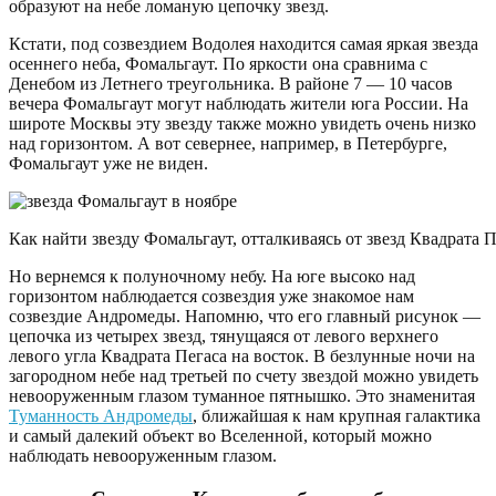
образуют на небе ломаную цепочку звезд.
Кстати, под созвездием Водолея находится самая яркая звезда
осеннего неба, Фомальгаут. По яркости она сравнима с
Денебом из Летнего треугольника. В районе 7 — 10 часов
вечера Фомальгаут могут наблюдать жители юга России. На
широте Москвы эту звезду также можно увидеть очень низко
над горизонтом. А вот севернее, например, в Петербурге,
Фомальгаут уже не виден.
Как найти звезду Фомальгаут, отталкиваясь от звезд Квадрата Пе
Но вернемся к полуночному небу. На юге высоко над
горизонтом наблюдается созвездия уже знакомое нам
созвездие Андромеды. Напомню, что его главный рисунок —
цепочка из четырех звезд, тянущаяся от левого верхнего
левого угла Квадрата Пегаса на восток. В безлунные ночи на
загородном небе над третьей по счету звездой можно увидеть
невооруженным глазом туманное пятнышко. Это знаменитая
Туманность Андромеды
, ближайшая к нам крупная галактика
и самый далекий объект во Вселенной, который можно
наблюдать невооруженным глазом.