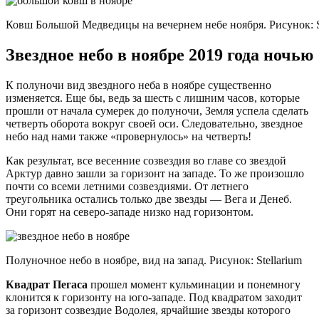
Ковш Большой Медведицы на вечернем небе ноября. Рисунок: S
Звездное небо в ноябре 2019 года ночью
К полуночи вид звездного неба в ноябре существенно
изменяется. Еще бы, ведь за шесть с лишним часов, которые
прошли от начала сумерек до полуночи, Земля успела сделать
четверть оборота вокруг своей оси. Следовательно, звездное
небо над нами также «провернулось» на четверть!
Как результат, все весенние созвездия во главе со звездой
Арктур давно зашли за горизонт на западе. То же произошло
почти со всеми летними созвездиями. От летнего
треугольника остались только две звезды — Вега и Денеб.
Они горят на северо-западе низко над горизонтом.
Полуночное небо в ноябре, вид на запад. Рисунок: Stellarium
Квадрат Пегаса
прошел момент кульминации и понемногу
клонится к горизонту на юго-западе. Под квадратом заходит
за горизонт созвездие Водолея, ярчайшие звезды которого