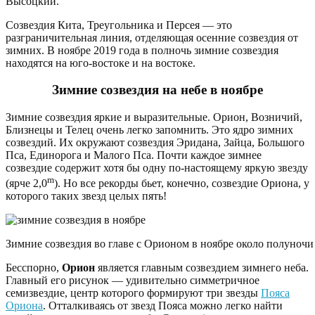
Высоцкий.
Созвездия Кита, Треугольника и Персея — это
разграничительная линия, отделяющая осенние созвездия от
зимних. В ноябре 2019 года в полночь зимние созвездия
находятся на юго-востоке и на востоке.
Зимние созвездия на небе в ноябре
Зимние созвездия яркие и выразительные. Орион, Возничий,
Близнецы и Телец очень легко запомнить. Это ядро зимних
созвездий. Их окружают созвездия Эридана, Зайца, Большого
Пса, Единорога и Малого Пса. Почти каждое зимнее
созвездие содержит хотя бы одну по-настоящему яркую звезду
m
(ярче 2,0
). Но все рекорды бьет, конечно, созвездие Ориона, у
которого таких звезд целых пять!
Зимние созвездия во главе с Орионом в ноябре около полуночи н
Бесспорно,
Орион
является главным созвездием зимнего неба.
Главный его рисунок — удивительно симметричное
семизвездие, центр которого формируют три звезды
Пояса
Ориона
. Отталкиваясь от звезд Пояса можно легко найти