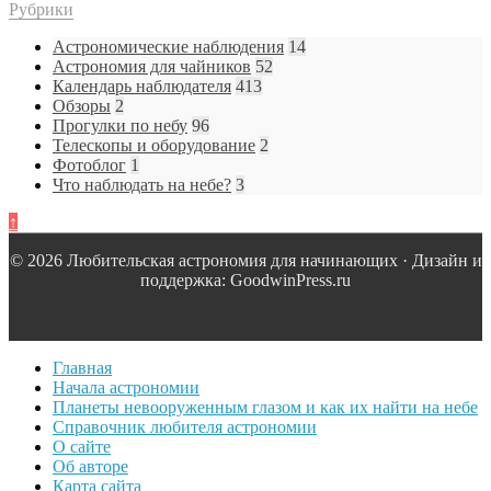
Рубрики
Астрономические наблюдения
14
Астрономия для чайников
52
Календарь наблюдателя
413
Обзоры
2
Прогулки по небу
96
Телескопы и оборудование
2
Фотоблог
1
Что наблюдать на небе?
3
↑
© 2026 Любительская астрономия для начинающих · Дизайн и
поддержка: GoodwinPress.ru
Главная
Начала астрономии
Планеты невооруженным глазом и как их найти на небе
Справочник любителя астрономии
О сайте
Об авторе
Карта сайта