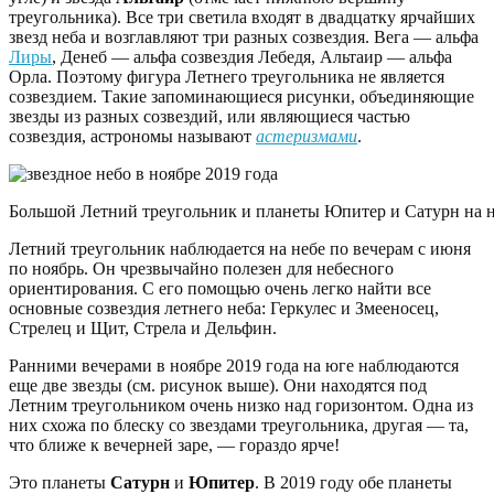
треугольника). Все три светила входят в двадцатку ярчайших
звезд неба и возглавляют три разных созвездия. Вега — альфа
Лиры
, Денеб — альфа созвездия Лебедя, Альтаир — альфа
Орла. Поэтому фигура Летнего треугольника не является
созвездием. Такие запоминающиеся рисунки, объединяющие
звезды из разных созвездий, или являющиеся частью
созвездия, астрономы называют
астеризмами
.
Большой Летний треугольник и планеты Юпитер и Сатурн на ноя
Летний треугольник наблюдается на небе по вечерам с июня
по ноябрь. Он чрезвычайно полезен для небесного
ориентирования. С его помощью очень легко найти все
основные созвездия летнего неба: Геркулес и Змееносец,
Стрелец и Щит, Стрела и Дельфин.
Ранними вечерами в ноябре 2019 года на юге наблюдаются
еще две звезды (см. рисунок выше). Они находятся под
Летним треугольником очень низко над горизонтом. Одна из
них схожа по блеску со звездами треугольника, другая — та,
что ближе к вечерней заре, — гораздо ярче!
Это планеты
Сатурн
и
Юпитер
. В 2019 году обе планеты