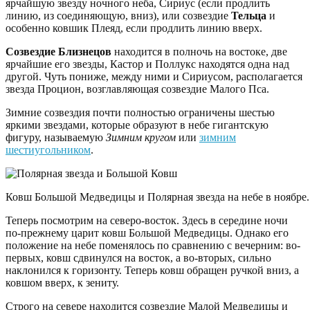
ярчайшую звезду ночного неба, Сириус (если продлить
линию, из соединяющую, вниз), или созвездие
Тельца
и
особенно ковшик Плеяд, если продлить линию вверх.
Созвездие Близнецов
находится в полночь на востоке, две
ярчайшие его звезды, Кастор и Поллукс находятся одна над
другой. Чуть пониже, между ними и Сириусом, располагается
звезда Процион, возглавляющая созвездие Малого Пса.
Зимние созвездия почти полностью ограничены шестью
яркими звездами, которые образуют в небе гигантскую
фигуру, называемую
Зимним кругом
или
зимним
шестиугольником
.
Ковш Большой Медведицы и Полярная звезда на небе в ноябре. 
Теперь посмотрим на северо-восток. Здесь в середине ночи
по-прежнему царит ковш Большой Медведицы. Однако его
положение на небе поменялось по сравнению с вечерним: во-
первых, ковш сдвинулся на восток, а во-вторых, сильно
наклонился к горизонту. Теперь ковш обращен ручкой вниз, а
ковшом вверх, к зениту.
Строго на севере находится созвездие Малой Медведицы и