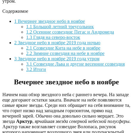
утром.
Содержимое
1
Вечернее звездное небо в ноябре
1.1
Большой летний треугольник
1.2
Осенние созвездия: Пегас и Андромеда
1.3
Глядя на северо-восток
2
Звездное небо в ноябре 2019 года ночью
2.1
Созвездие Кита на небе в ноябре
2.2
Зимние созвездия на небе в ноябре
3
Звездное небо в ноябре 2019 года утром
3.1
Созвездие Льва и другие весенние созвездия
3.2
Итоги
Вечернее звездное небо в ноябре
Начнем наш обзор звездного неба с раннего вечера. На западе
еще догорают остатки заката. Вначале на небе появляются
самые яркие звезды. Среди них обращает на себя внимание та,
что горит низко над западным горизонтом, прямо над
вечерней зарей. Обычно она довольно сильно мерцает. Это
звезда
Арктур
,
ярчайшая звезда северной небесной полусферы
.
Арктур также возглавляет созвездие Волопаса, рисунок
которого напоминает воздушного змея или полураскрытый