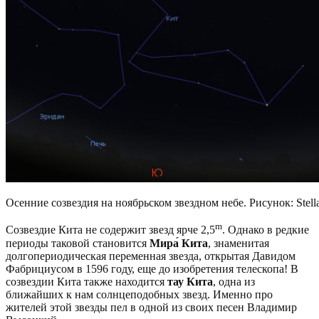
Осенние созвездия на ноябрьском звездном небе. Рисунок: Stell
m
Созвездие Кита не содержит звезд ярче 2,5
. Однако в редкие
периоды таковой становится
Мира́ Кита
, знаменитая
долгопериодическая переменная звезда, открытая Давидом
Фабрициусом в 1596 году, еще до изобретения телескопа! В
созвездии Кита также находится
тау Кита
, одна из
ближайших к нам солнцеподобных звезд. Именно про
жителей этой звезды пел в одной из своих песен Владимир