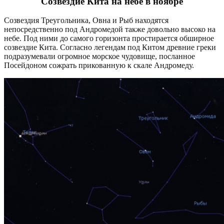
Созвездие Кита на небе в ноябре
Созвездия Треугольника, Овна и Рыб находятся
непосредственно под Андромедой также довольно высоко на
небе. Под ними до самого горизонта простирается обширное
созвездие Кита. Согласно легендам под Китом древние греки
подразумевали огромное морское чудовище, посланное
Посейдоном сожрать прикованную к скале Андромеду.