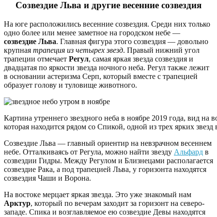
Созвездие Льва и другие весенние созвездия
На юге расположились весенние созвездия. Среди них только
одно более или менее заметное на городском небе —
созвездие Льва
. Главная фигура этого созвездия — довольно
крупная
трапеция из четырех звезд
. Правый нижний угол
трапеции отмечает
Регул
, самая яркая звезда созвездия и
двадцатая по яркости звезда ночного неба. Регул также лежит
в основании астеризма Серп, который вместе с трапецией
образует голову и туловище животного.
Картина утреннего звездного неба в ноябре 2019 года, вид на 
которая находится рядом со Спикой, одной из трех ярких звезд в
Созвездие Льва — главный ориентир на невзрачном весеннем
небе. Отталкиваясь от Регула, можно найти звезду
Альфард
в
созвездии Гидры. Между Регулом и Близнецами располагается
созвездие Рака, а под трапецией Льва, у горизонта находятся
созвездия Чаши и Ворона.
На востоке мерцает яркая звезда. Это уже знакомый нам
Арктур
, который по вечерам заходит за горизонт на северо-
западе. Спика и возглавляемое ею созвездие Девы находятся