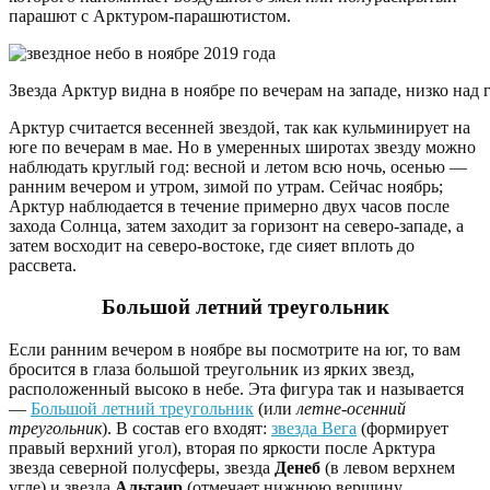
парашют с Арктуром-парашютистом.
Звезда Арктур видна в ноябре по вечерам на западе, низко над 
Арктур считается весенней звездой, так как кульминирует на
юге по вечерам в мае. Но в умеренных широтах звезду можно
наблюдать круглый год: весной и летом всю ночь, осенью —
ранним вечером и утром, зимой по утрам. Сейчас ноябрь;
Арктур наблюдается в течение примерно двух часов после
захода Солнца, затем заходит за горизонт на северо-западе, а
затем восходит на северо-востоке, где сияет вплоть до
рассвета.
Большой летний треугольник
Если ранним вечером в ноябре вы посмотрите на юг, то вам
бросится в глаза большой треугольник из ярких звезд,
расположенный высоко в небе. Эта фигура так и называется
—
Большой летний треугольник
(или
летне-осенний
треугольник
). В состав его входят:
звезда Вега
(формирует
правый верхний угол), вторая по яркости после Арктура
звезда северной полусферы, звезда
Денеб
(в левом верхнем
угле) и звезда
Альтаир
(отмечает нижнюю вершину