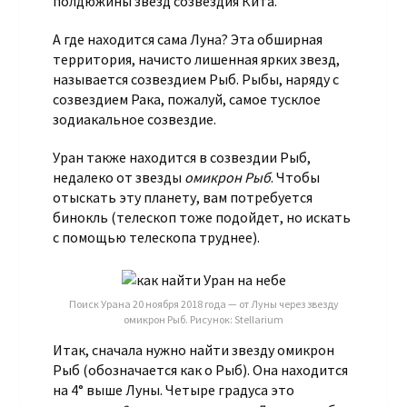
полдюжины звезд созвездия Кита.
А где находится сама Луна? Эта обширная
территория, начисто лишенная ярких звезд,
называется созвездием Рыб. Рыбы, наряду с
созвездием Рака, пожалуй, самое тусклое
зодиакальное созвездие.
Уран также находится в созвездии Рыб,
недалеко от звезды
омикрон Рыб
. Чтобы
отыскать эту планету, вам потребуется
бинокль (телескоп тоже подойдет, но искать
с помощью телескопа труднее).
Поиск Урана 20 ноября 2018 года — от Луны через звезду
омикрон Рыб. Рисунок: Stellarium
Итак, сначала нужно найти звезду омикрон
Рыб (обозначается как ο Рыб). Она находится
на 4° выше Луны. Четыре градуса это