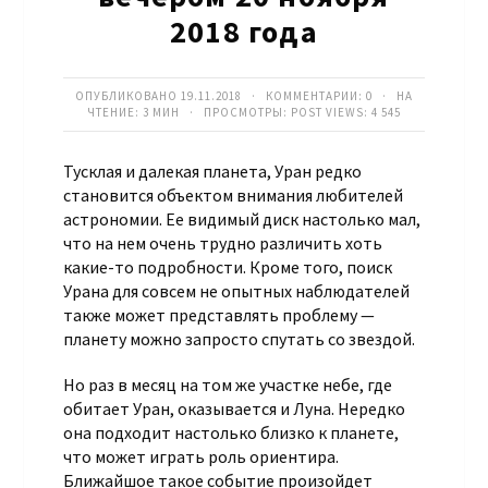
2018 года
ОПУБЛИКОВАНО 19.11.2018 · КОММЕНТАРИИ:
0
· НА
ЧТЕНИЕ: 3 МИН · ПРОСМОТРЫ:
POST VIEWS:
4 545
Тусклая и далекая планета, Уран редко
становится объектом внимания любителей
астрономии. Ее видимый диск настолько мал,
что на нем очень трудно различить хоть
какие-то подробности. Кроме того, поиск
Урана для совсем не опытных наблюдателей
также может представлять проблему —
планету можно запросто спутать со звездой.
Но раз в месяц на том же участке небе, где
обитает Уран, оказывается и Луна. Нередко
она подходит настолько близко к планете,
что может играть роль ориентира.
Ближайшое такое событие произойдет