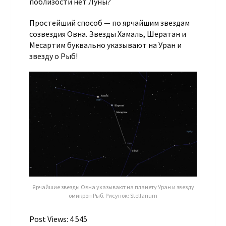
поблизости нет Луны?
Простейший способ — по ярчайшим звездам
созвездия Овна. Звезды Хамаль, Шератан и
Месартим буквально указывают на Уран и
звезду ο Рыб!
Ярчайшие звезды Овна указывают на планету Уран и звезду
омикрон Рыб. Рисунок: Stellarium
Post Views:
4 545