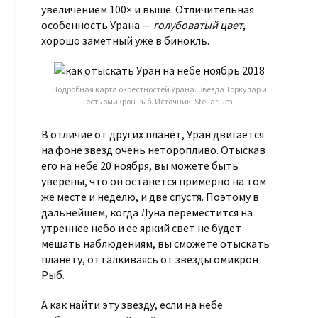
увеличением 100× и выше. Отличительная
особенность Урана —
голубоватый цвет
,
хорошо заметный уже в бинокль.
Подробная карта окрестностей Урана. Звезда Торкулар и
есть омикрон Рыб. Источник: Stellarium
В отличие от других планет, Уран двигается
на фоне звезд очень неторопливо. Отыскав
его на небе 20 ноября, вы можете быть
уверены, что он останется примерно на том
же месте и неделю, и две спустя. Поэтому в
дальнейшем, когда Луна переместится на
утреннее небо и ее яркий свет не будет
мешать наблюдениям, вы сможете отыскать
планету, отталкиваясь от звезды омикрон
Рыб.
А как найти эту звезду, если на небе