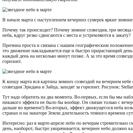
В начале марта с наступлением вечерних сумерек яркие зимние 
Почему так происходит? Почему зимние созвездия, три месяца
неба, вдруг резко сдвигаются с места и устремляются к закату?
Причина проста и связана с нашим географическим положением
это движение накладывается еще и быстро прирастающий день! 
каждый день на несколько минут позже. А за это время созвезд
горизонт.
К концу марта вся картина зимних созвездий на вечернем небе 
созвездия Эридана и Зайца, заходят за горизонт. Рисунок: Stella
Тут надо обратить на два момента. Во-первых, если бы мы набл
никакого эффекта не было бы вообще. Он связан только с вече
дальше во времени!) Во-вторых, эффект движущегося неба воз
странах и на экваторе Земли длительность темного времени сут
Интересно: раз в марте-апреле небо по вечерам стремительно см
день, наоборот, быстро укорачивается, вечернее небо должно к