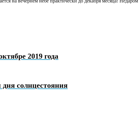
ается на вечернем небе практически до декабря месяца! Недаром
ктябре 2019 года
 дня солнцестояния