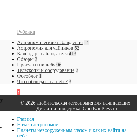
Рубрики
Астрономические наблюдения
14
Астрономия для чайников
52
Календарь наблюдателя
413
Обзоры
2
Прогулки по небу
96
Телескопы и оборудование
2
Фотоблог
1
Что наблюдать на небе?
3
↑
зу
© 2026 Любительская астрономия для начинающих ·
о
Дизайн и поддержка: GoodwinPress.ru
Главная
Начала астрономии
ом
Планеты невооруженным глазом и как их найти на
небе