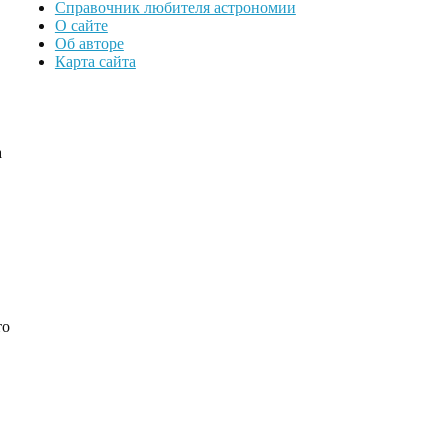
Справочник любителя астрономии
О сайте
Об авторе
Карта сайта
а
то