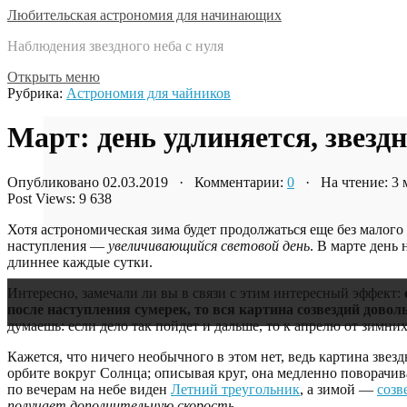
Любительская астрономия для начинающих
Наблюдения звездного неба с нуля
Открыть меню
Рубрика:
Астрономия для чайников
Март: день удлиняется, звезд
Опубликовано 02.03.2019 · Комментарии:
0
· На чтение: 3
Post Views:
9 638
Хотя астрономическая зима будет продолжаться еще без малого
наступления —
увеличивающийся световой день
. В марте день
длиннее каждые сутки.
Интересно, замечали ли вы в связи с этим интересный эффект:
после наступления сумерек, то вся картина созвездий довол
думаешь: если дело так пойдет и дальше, то к апрелю от зимних
Кажется, что ничего необычного в этом нет, ведь картина звез
орбите вокруг Солнца; описывая круг, она медленно поворачив
по вечерам на небе виден
Летний треугольник
, а зимой —
созв
получает дополнительную скорость
.