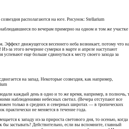
созвездия располагаются на юге. Рисунок: Stellarium
 наблюдавшиеся по вечерам примерно на одном и том же участке
. Эффект движущегося весеннего неба возникает, потому что н
Из-за этого вечерние сумерки в марте и апреле наступают
ия успевают еще больше сдвинуться к месту своего захода за
сдвигается на запад. Некоторые созвездия, как например,
rium
юдали каждый день в одно и то же время, например, в полночь, 
рними наблюдениями небесных светил. (Вечера отступают все
можен только в средних и северных широтах — в тропических
ок практически не меняется в течение года.
ещается к западу из-за прироста светового дня, то осенью, когда
ак бы застывать? Действительно, если вы вспомните, главный