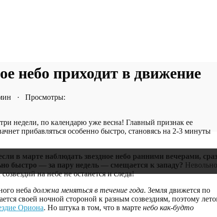
ное небо приходит в движение
 мин · Просмотры:
 три недели, по календарю уже весна! Главный признак ее
 начнет прибавляться особенно быстро, становясь на 2-3 минуты
если в марте наблюдать звездное небо ранними вечерами, сра
ьно быстро — за пару недель — смещается к западу?
Невольн
 созвездий на небе не останется и следа!
дного неба
должна меняться в течение года
. Земля движется по
ается своей ночной стороной к разным созвездиям, поэтому лет
ездие Ориона
. Но штука в том, что в марте
небо как-будто