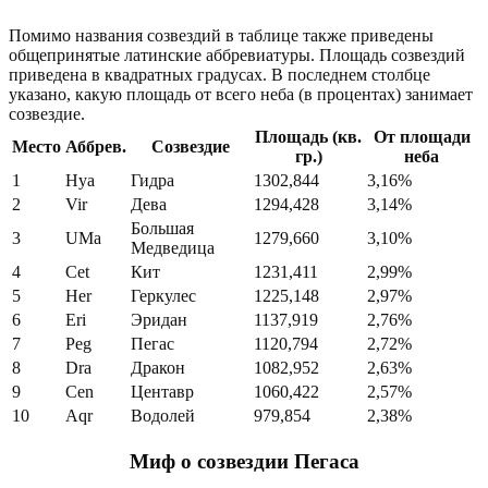
Помимо названия созвездий в таблице также приведены
общепринятые латинские аббревиатуры. Площадь созвездий
приведена в квадратных градусах. В последнем столбце
указано, какую площадь от всего неба (в процентах) занимает
созвездие.
Площадь (кв.
От площади
Место
Аббрев.
Созвездие
гр.)
неба
1
Hya
Гидра
1302,844
3,16%
2
Vir
Дева
1294,428
3,14%
Большая
3
UMa
1279,660
3,10%
Медведица
4
Cet
Кит
1231,411
2,99%
5
Her
Геркулес
1225,148
2,97%
6
Eri
Эридан
1137,919
2,76%
7
Peg
Пегас
1120,794
2,72%
8
Dra
Дракон
1082,952
2,63%
9
Cen
Центавр
1060,422
2,57%
10
Aqr
Водолей
979,854
2,38%
Миф о созвездии Пегаса