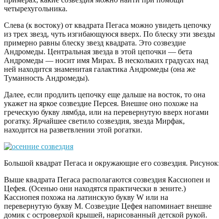
четырехугольника.
Слева (к востоку) от квадрата Пегаса можно увидеть цепочку
из трех звезд, чуть изгибающуюся вверх. По блеску эти звезды
примерно равны блеску звезд квадрата. Это созвездие
Андромеды. Центральная звезда в этой цепочки — бета
Андромеды — носит имя Мирах. В нескольких градусах над
ней находится знаменитая галактика Андромеды (она же
Туманность Андромеды).
Далее, если продлить цепочку еще дальше на восток, то она
укажет на яркое созвездие Персея. Внешне оно похоже на
греческую букву лямбда, или на перевернутую вверх ногами
рогатку. Ярчайшее светило созвездия, звезда Мирфак,
находится на разветвлении этой рогатки.
Большой квадрат Пегаса и окружающие его созвездия. Рисунок: 
Выше квадрата Пегаса располагаются созвездия Кассиопеи и
Цефея. (Осенью они находятся практически в зените.)
Кассиопея похожа на латинскую букву W или на
перевернутую букву М. Созвездие Цефея напоминает внешне
домик с островерхой крышей, нарисованный детской рукой.