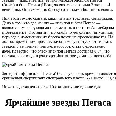
звезды — альфа Пегаса (ее имя Маркаб) эпсилон Пегаса
(Эниф) и бета Пегаса (Шеат) являются светилами 2 звездной
величины. Они схожи по блеску со звездами Большого ковша.
При этом трудно сказать, какая из этих трех звезд самая яркая.
Дело в том, что две из них — эпсилон и бета Пегаса —
являются пульсирующими переменными по типу Альдебарана
и Бетельгейзе. Это значит, что какой-то четкой амплитуды или
периода в изменениях их блеска почти не прослеживается. На
долгом временном промежутке они могут потускнеть и стать
звездой 3 величины, или же, наоборот, стать существенно
m
ярче. Известно, что блеск эпсилон Пегаса достигал 0,8
, что
поставило ее в один ряд с ярчайшими звездами ночного неба.
Звезда Эниф (эпсилон Пегаса) большую часть времени являетс
оранжевый сверхгигант спектрального класса K2I. Фото: Digiti
Ниже представлен список 10 ярчайших звезд созвездия.
Ярчайшие звезды Пегаса