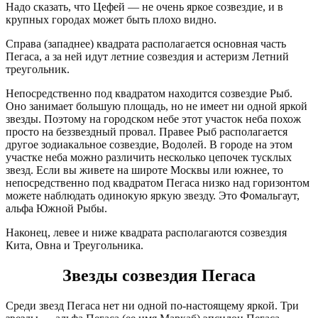
Надо сказать, что Цефей — не очень яркое созвездие, и в
крупных городах может быть плохо видно.
Справа (западнее) квадрата располагается основная часть
Пегаса, а за ней идут летние созвездия и астеризм Летний
треугольник.
Непосредственно под квадратом находится созвездие Рыб.
Оно занимает большую площадь, но не имеет ни одной яркой
звезды. Поэтому на городском небе этот участок неба похож
просто на беззвездный провал. Правее Рыб располагается
другое зодиакальное созвездие, Водолей. В городе на этом
участке неба можно различить несколько цепочек тусклых
звезд. Если вы живете на широте Москвы или южнее, то
непосредственно под квадратом Пегаса низко над горизонтом
можете наблюдать одинокую яркую звезду. Это Фомальгаут,
альфа Южной Рыбы.
Наконец, левее и ниже квадрата располагаются созвездия
Кита, Овна и Треугольника.
Звезды созвездия Пегаса
Среди звезд Пегаса нет ни одной по-настоящему яркой. Три