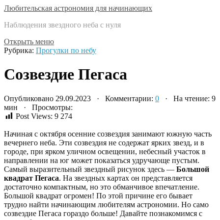
Любительская астрономия для начинающих
Наблюдения звездного неба с нуля
Открыть меню
Рубрика:
Прогулки по небу
Созвездие Пегаса
Опубликовано 29.09.2023 · Комментарии:
0
· На чтение: 9
мин · Просмотры:
Post Views:
9 274
Начиная с октября осенние созвездия занимают южную часть
вечернего неба. Эти созвездия не содержат ярких звезд, и в
городе, при ярком уличном освещении, небесный участок в
направлении на юг может показаться удручающе пустым.
Самый выразительный звездный рисунок здесь —
Большой
квадрат Пегаса
. На звездных картах он представляется
достаточно компактным, но это обманчивое впечатление.
Большой квадрат огромен! По этой причине его бывает
трудно найти начинающим любителям астрономии. Но само
созвездие Пегаса гораздо больше! Давайте познакомимся с