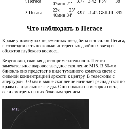
ι Пегаса
3.77
3.42
F5V
38
07мин
21'
22ч
+23°
λ Пегаса
3.97
-1.45
G8II-III
395
46мин
34'
Что наблюдать в Пегасе
Кроме упомянутых переменных звезд беты и эпсилон Пегаса,
в созвездии есть несколько интересных двойных звезд и
объектов глубокого космоса.
Безусловно, главная достопримечательность Пегаса —
замечательное шаровое звездное скопление М15. В 50-мм
бинокль оно предстает в виде туманного комочка света с
сильной концентрацией яркости к центру. В телескопы с
апертурой 100 мм и выше скопление начинает распадаться по
краям на отдельные звезды. Они похожи на искорки света,
если смотреть на них боковым зрением.