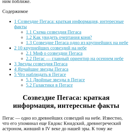
ним поближе.
Содержимое
1
Созвездие Пегаса: краткая информация, интересные
факты
1.1
Схема созвездия Пегаса
1.2
Как увидеть очертания коня?
1.3
Созвездие Пегаса одно из крупнейших на небе
2
10 крупнейших созвездий на небе
2.1
Миф о созвездии Пегаса
2.2
Пегас — главный ориентир на осеннем небе
3
Звезды созвездия Пегаса
4
Ярчайшие звезды Пегаса
5
Что наблюдать в Пегасе
5.1
Двойные звезды в Пегасе
5.2
Галактики в Пегасе
Созвездие Пегаса: краткая
информация, интересные факты
Пегас — одно из древнейших созвездий на небе. Известно,
что его упоминал еще Евдокс Книдский, древнегреческий
астроном, живший в IV веке до нашей эры. К тому же