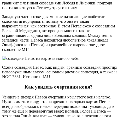
граничит с летними созвездиями Лебедя и Лисички, подходя
почти вплотную к Летнему треугольнику.
Западную часть созвездия многие начинающие любители
склонны игнорировать, потому что она не такая
выразительная, как восточная. В этом Пегас схож с созвездием
Большой Медведицы, которое для многих так же
ограничивается одним лишь Большим ковшом. Между тем, в
западной части Пегаса находится любопытное яркая звезда
Эниф
(эпсилон Пегаса) и красивейшее шаровое звездное
скопление М15.
Схема созвездия Пегас. Как видим, границы созвездия простир
невооруженным глазом, основной рисунок созвездия, а также 
NGC 7331. Источник: IAU
Как увидеть очертания коня?
Увидеть в звездах Пегаса очертания крылатого коня нелегко.
Нужно иметь в виду, что на древних звездных картах Пегас
всегда изображалась только передняя половина туловища, да к
тому же еще и перевернутая вверх ногами. Голова Пегаса —
это звезда Эниф, квадрат — туловище коня, а передние ноги