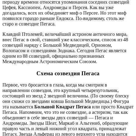
периоду времени относятся упоминания соседних созвездий
Цефея, Кассиопеи, Андромеды и Персея. Как вы уже
догадались, всех их объединяет миф о Персее. Но этот миф
появился гораздо раньше Евдокса. По-видимому, столь же
старо и созвездие Пегаса.
Клавдий Птолемей, величайший астроном античного мира,
внес Пегас в свой, ставший уже классическим, список из 48
созвездий наряду с Большой Медведицей, Орионом,
Волопасом и созвездиями Зодиака. Сегодня Пегас является
одним из 88 созвездий, официально признанных
Международным Астрономическим Союзом.
Схема созвездия Пегаса
Первое, что бросается в глаза, когда мы смотрим в
направлении созвездия, это крупный четырехугольник,
состоящий из звезд 2 звездной величины. (По своему блеску
они схожи со звездами ковша Большой Медведицы.) Фигура
эта называется
Большой Квадрат Пегаса
или просто Квадрат
Пегаса. Напомним, что это не созвездие, а астеризм, так как
объединяет в себе звезды двух созвездий — Пегаса и
Андромеды. Звезды Шеат, Маркаб и Альгениб, образующие
правую часть и левый нижний угол квадрата, принадлежат
Пегасу. Звезда Альферац из левого верхнего угла находится