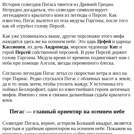
История созвездия Пегаса тянется из Древней Греции.
Нетрудно догадаться, что созвездие символизирует
легендарного крылатого коня из легенды о Персее. Как
известно, Пегас вылетел из тела медузы Горгоны, после того
как ей отрубил голову Персей.
Как уже упоминалось выше, другие персонажи этого мифа
находятся здесь же на осеннем небе. Это царь
Цефей
и царица
Кассиопея
, их дочь
Андромеда
, морское чудовище
Кит
и
герой
Персей
собственной персоной. В руке Персей держит
голову Горгоны. Медуза время от времени подмигивает нам с
неба при помощи Алголя, звезды переменного блеска.
Согласно легендам Пегас летал со скоростью ветра и жил на
горе Парнас. Редко спускался Пегас с облачных высот к земле,
да и то лишь затем, чтобы утолить жажду. У источника его
поймал Беллерофонт, один из известнейших героев античных
мифов. Именно с ним и связана дальнейшая судьба крылатого
коня.
Пегас — главный ориентир на осеннем небе
Созвездие Пегаса, вернее, астеризм Большой квадрат, является
простым и удобным ориентиром на осеннем небе. Покажем на
примерах, какие созвездия можно найти при помощи