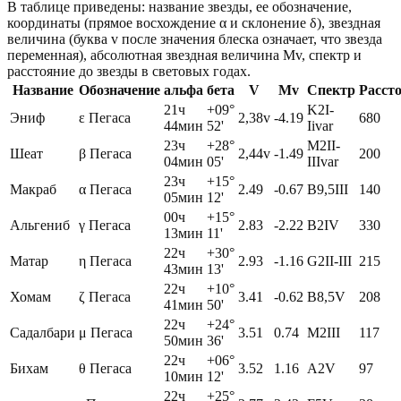
В таблице приведены: название звезды, ее обозначение,
координаты (прямое восхождение α и склонение δ), звездная
величина (буква v после значения блеска означает, что звезда
переменная), абсолютная звездная величина Mv, спектр и
расстояние до звезды в световых годах.
Название
Обозначение
альфа
бета
V
Mv
Спектр
Расст
21ч
+09°
K2I-
Эниф
ε Пегаса
2,38v
-4.19
680
44мин
52'
Iivar
23ч
+28°
M2II-
Шеат
β Пегаса
2,44v
-1.49
200
04мин
05'
IIIvar
23ч
+15°
Макраб
α Пегаса
2.49
-0.67
B9,5III
140
05мин
12'
00ч
+15°
Альгениб
γ Пегаса
2.83
-2.22
B2IV
330
13мин
11'
22ч
+30°
Матар
η Пегаса
2.93
-1.16
G2II-III
215
43мин
13'
22ч
+10°
Хомам
ζ Пегаса
3.41
-0.62
B8,5V
208
41мин
50'
22ч
+24°
Садалбари
μ Пегаса
3.51
0.74
M2III
117
50мин
36'
22ч
+06°
Бихам
θ Пегаса
3.52
1.16
A2V
97
10мин
12'
22ч
+25°