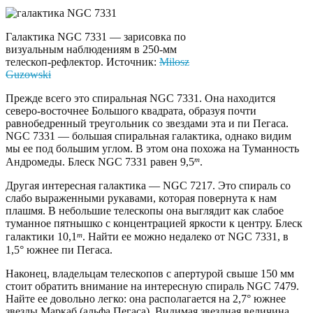
Галактика NGC 7331 — зарисовка по
визуальным наблюдениям в 250-мм
телескоп-рефлектор. Источник:
Milosz
Guzowski
Прежде всего это спиральная NGC 7331. Она находится
северо-восточнее Большого квадрата, образуя почти
равнобедренный треугольник со звездами эта и пи Пегаса.
NGC 7331 — большая спиральная галактика, однако видим
мы ее под большим углом. В этом она похожа на Туманность
m
Андромеды. Блеск NGC 7331 равен 9,5
.
Другая интересная галактика — NGC 7217. Это спираль со
слабо выраженными рукавами, которая повернута к нам
плашмя. В небольшие телескопы она выглядит как слабое
туманное пятнышко с концентрацией яркости к центру. Блеск
m
галактики 10,1
. Найти ее можно недалеко от NGC 7331, в
1,5° южнее пи Пегаса.
Наконец, владельцам телескопов с апертурой свыше 150 мм
стоит обратить внимание на интересную спираль NGC 7479.
Найте ее довольно легко: она располагается на 2,7° южнее
звезды Маркаб (альфа Пегаса). Видимая звездная величина