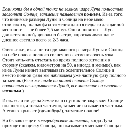
Если хотя бы в одной точке на земном шаре Луна полностью
заслоняет Солнце, затмение называется
полным
. Из-за того,
что видимые размеры Луны и Солнца на небе мало
отличаются, полная фаза затмения длится недолго для данной
местности — не более 7,5 минут. Оно и понятно — Луна
движется по небу довольно быстро, «проскакивая» наше
дневное светило всего за 2-3 часа.
Опять-таки, из-за почти одинакового размера Луны и Солнца
на небе полоса полного солнечного затмения очень узка.
Стоит чуть-чуть отъехать во время полного затмения в
сторону (скажем, километров на 50, а иногда и меньше), как
из-за Луны начнет выглядывать ослепительное Солнце и
вместо полной фазы мы наблюдаем уже частную фазу полного
затмения. (
Если же нигде на нашей планете Солнце
полностью не закрывается Луной, все затмение называется
частным
.)
Итак: если нигде на Земле наш спутник не закрывает Солнце
полностью, а только частично, затмение называется частным.
А если закрывает (где-нибудь!), затмение полное!
Но бывают еще и
кольцеобразные затмения
, когда Луна
проходит по диску Солнца, но оказывается меньше Солнца в