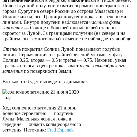
Затмение начнется
в Африке, а
закончится
в Тихом океане.
Полоса лунной полутени охватит огромное пространство от
города Сургут на севере России до острова Мадагаскар и
Индонезии на юге. Границы полутени показаны зелеными
линиями. Внутри полутени наблюдается
частные фазы
затмения
— Солнце в большей или меньшей степени
скроется за Луной. За границами полутени (на севере и на
крайнем юге земного шара) затмение не наблюдается вообще.
Степень
покрытия Солнца Луной показывают голубые
линии. Первая линия от крайней зеленой указывает фазу
Солнца 0,25, вторая — 0,5 и третья — 0,75. Наконец, узкая
красная полоса в центре показывает
путь кольцеобразного
затмения
по поверхности Земли.
Вот как это будет выглядеть в динамике.
Ход солнечного затмения 21 июня.
Большое серое пятно — полутень
Луны. Маленькая черная точка в
середине — область кольцеобразного
затмения. Источник:
Fred Espenak