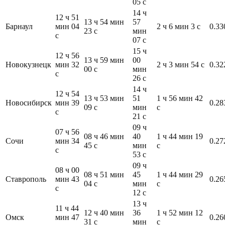
05 с
14 ч
12 ч 51
13 ч 54 мин
57
Барнаул
мин 04
2 ч 6 мин 3 с
0.33
23 с
мин
с
07 с
15 ч
12 ч 56
13 ч 59 мин
00
Новокузнецк
мин 32
2 ч 3 мин 54 с
0.32
00 с
мин
с
26 с
14 ч
12 ч 54
13 ч 53 мин
51
1 ч 56 мин 42
Новосибирск
мин 39
0.28
09 с
мин
с
с
21 с
09 ч
07 ч 56
08 ч 46 мин
40
1 ч 44 мин 19
Сочи
мин 34
0.27
45 с
мин
с
с
53 с
09 ч
08 ч 00
08 ч 51 мин
45
1 ч 44 мин 29
Ставрополь
мин 43
0.26
04 с
мин
с
с
12 с
13 ч
11 ч 44
12 ч 40 мин
36
1 ч 52 мин 12
Омск
мин 47
0.26
31 с
мин
с