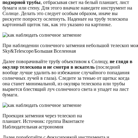
подзорной трубы
, отбрасывая свет на белый планшет, лист
бумаги или стену. Для этого вначале наведите инструмент на
Солнце. Делать это следует особым образом, иначе вы
рискуете попросту ослепнуть. Наденьте на трубу телескопа
картонный щиток так, как это указано на картинке.
При наблюдении солнечного затмения небольшой телескоп можн
Sky&Telescope/Большая Вселенная
Далее поворачивайте трубу объективом к Солнцу,
не глядя в
окуляр телескопа и не смотря в искатель
(последний
вообще лучше удалить во избежание случайного попадания
солнечных лучей в глаза). Следите за тенью от щитка: когда
она станет минимальной, из окуляра телескопа или трубы
вырвется блестящий луч солнечного света и упадет на лист
бумаги.
Проекция затмения через телескоп на
планшет. Источник: группа Вконтакте
Наблюдательная астрономия
Далее поработайте с фокусировкой инструмента и