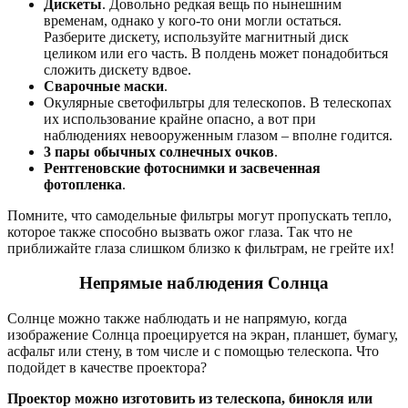
Дискеты
. Довольно редкая вещь по нынешним
временам, однако у кого-то они могли остаться.
Разберите дискету, используйте магнитный диск
целиком или его часть. В полдень может понадобиться
сложить дискету вдвое.
Сварочные маски
.
Окулярные светофильтры для телескопов. В телескопах
их использование крайне опасно, а вот при
наблюдениях невооруженным глазом – вполне годится.
3 пары обычных солнечных очков
.
Рентгеновские фотоснимки и засвеченная
фотопленка
.
Помните, что самодельные фильтры могут пропускать тепло,
которое также способно вызвать ожог глаза. Так что не
приближайте глаза слишком близко к фильтрам, не грейте их!
Непрямые наблюдения Солнца
Солнце можно также наблюдать и не напрямую, когда
изображение Солнца проецируется на экран, планшет, бумагу,
асфальт или стену, в том числе и с помощью телескопа. Что
подойдет в качестве проектора?
Проектор можно изготовить из телескопа, бинокля или