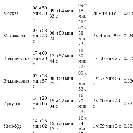
09 ч
08 ч 50
09 ч 04 мин
18
Москва
мин 30
28 мин 18 с
0.01
33 с
мин
с
48 с
09 ч
07 ч 53
08 ч 53 мин
58
Махачкала
мин 43
2 ч 4 мин 39 с
0.36
23 с
мин
с
22 с
18 ч
17 ч 00
17 ч 57 мин
50
Владивосток
мин 20
1 ч 50 мин 2 с
0.37
44 с
мин
с
22 с
09 ч
07 ч 53
08 ч 50 мин
51
1 ч 57 мин 56
Владикавказ
мин 57
0.33
27 с
мин
с
с
53 с
16 ч
14 ч 20
15 ч 22 мин
20
2 ч 00 мин 48
Иркутск
мин 05
0.33
04 с
мин
с
с
53 с
16 ч
14 ч 25
15 ч 26 мин
24
Улан-Удэ
мин 02
1 ч 59 мин 3 с
0.33
17 с
мин
с