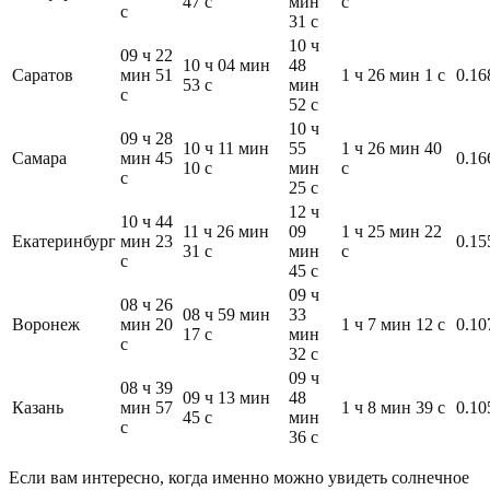
47 с
мин
с
с
31 с
10 ч
09 ч 22
10 ч 04 мин
48
Саратов
мин 51
1 ч 26 мин 1 с
0.16
53 с
мин
с
52 с
10 ч
09 ч 28
10 ч 11 мин
55
1 ч 26 мин 40
Самара
мин 45
0.16
10 с
мин
с
с
25 с
12 ч
10 ч 44
11 ч 26 мин
09
1 ч 25 мин 22
Екатеринбург
мин 23
0.15
31 с
мин
с
с
45 с
09 ч
08 ч 26
08 ч 59 мин
33
Воронеж
мин 20
1 ч 7 мин 12 с
0.10
17 с
мин
с
32 с
09 ч
08 ч 39
09 ч 13 мин
48
Казань
мин 57
1 ч 8 мин 39 с
0.10
45 с
мин
с
36 с
Если вам интересно, когда именно можно увидеть солнечное