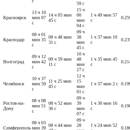
с
59 с
15 ч
13 ч 10
14 ч 05 мин
00
1 ч 49 мин 57
Красноярск
мин 07
0.25
45 с
мин
с
с
04 с
09 ч
08 ч 01
08 ч 48 мин
38
1 ч 37 мин 10
Краснодар
мин 35
0.23
31 с
мин
с
с
45 с
10 ч
09 ч 12
09 ч 59 мин
48
1 ч 35 мин 45
Волгоград
мин 42
0.21
11 с
мин
с
с
27 с
12 ч
10 ч 37
11 ч 25 мин
15
Челябинск
мин 59
1 ч 37 мин 2 с
0.19
45 с
мин
с
01 с
09 ч
08 ч 08
Ростов-на-
08 ч 52 мин
39
1 ч 30 мин 16
мин 51
0.19
Дону
36 с
мин
с
с
07 с
09 ч
08 ч 03
08 ч 44 мин
28
1 ч 24 мин 52
Симферополь
мин 39
0.18