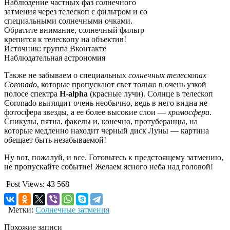
Наблюдение частных фаз солнечного
затмения через телескоп с фильтром и со
специальными солнечными очками.
Обратите внимание, солнечный фильтр
крепится к телескопу на объектив!
Источник: группа Вконтакте
Наблюдательная астрономия
Также не забываем о специальных
солнечных телескопах
Coronado
, которые пропускают свет только в очень узкой
полосе спектра
H-alpha
(красные лучи). Солнце в телескоп
Coronado выглядит очень необычно, ведь в него видна не
фотосфера звезды, а ее более высокие слои —
хромосфера
.
Спикулы, пятна, факелы и, конечно, протуберанцы, на
которые медленно находит черный диск Луны — картина
обещает быть незабываемой!
Ну вот, пожалуй, и все. Готовьтесь к предстоящему затмению,
не пропускайте событие! Желаем ясного неба над головой!
Post Views:
43 568
Метки:
Солнечные затмения
Похожие записи