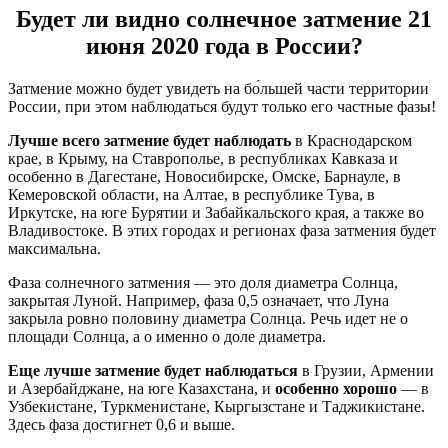
Будет ли видно солнечное затмение 21
июня 2020 года в России?
Затмение можно будет увидеть на бо́льшей части территории
России, при этом наблюдаться будут только его частные фазы!
Лучше всего затмение будет наблюдать
в Краснодарском
крае, в Крыму, на Ставрополье, в республиках Кавказа и
особенно в Дагестане, Новосибирске, Омске, Барнауле, в
Кемеровской области, на Алтае, в республике Тува, в
Иркутске, на юге Бурятии и Забайкальского края, а также во
Владивостоке. В этих городах и регионах фаза затмения будет
максимальна.
Фаза солнечного затмения — это доля диаметра Солнца,
закрытая Луной. Например, фаза 0,5 означает, что Луна
закрыла ровно половину диаметра Солнца. Речь идет не о
площади Солнца, а о именно о доле диаметра.
Еще лучше затмение будет наблюдаться
в Грузии, Армении
и Азербайджане, на юге Казахстана, и
особенно хорошо
— в
Узбекистане, Туркменистане, Кыргызстане и Таджикистане.
Здесь фаза достигнет 0,6 и выше.