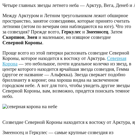
Четыре главных звезды летнего неба — Арктур, Вега, Денеб и А
Между Арктуром и Летним треугольником лежит обширное
пространство, занятое созвездиями, которые принято считать
летними (летом по вечерам они наблюдаются на юге). Что это
за созвездия? Прежде всего,
Геркулес
и
Змееносец
. Затем
Скорпион
,
Змея
и маленькое, но изящное созвездие
Северной Короны
.
Проще всего из этой пятерки распознать созвездие Северной
Короны, которое находится к востоку от Арктура.
Северная
Корона
— это небольшое, почти идеальное колечко из звезд, в
центре которого находится ярчайшая звезда созвездия, Гемма
(другое ее название — Альфекка). Звезда сверкает подобно
бриллианту в короне; она хороша видна на засвеченном
городском небе. А вот для того, чтобы увидеть другие звезды
Северной Короны, вам, возможно, придется поискать темное
небо.
Созвездие Северной Короны находится к востоку от Арктура, яр
Змееносец и Геркулес — самые крупные созвездия из