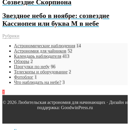
Созвездие Скорпиона
Звездное небо в ноябре: созвездие
Кассиопеи или буква М в небе
Рубрики
Астрономические наблюдения
14
Астрономия для чайников
52
Календарь наблюдателя
413
Обзоры
2
Прогулки по небу
96
Телескопы и оборудование
2
Фотоблог
1
Что наблюдать на небе?
3
↑
© 2026 Любительская астрономия для начинающих · Дизайн и
поддержка: GoodwinPress.ru