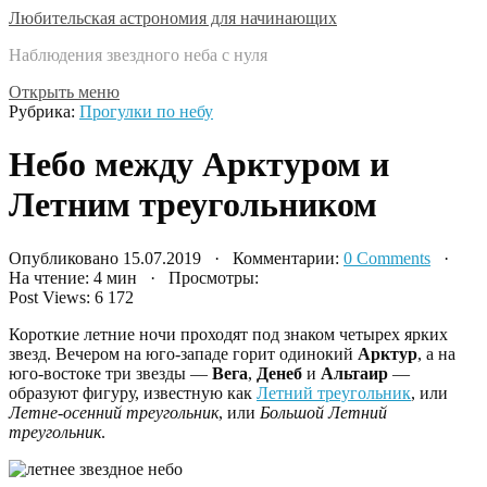
Любительская астрономия для начинающих
Наблюдения звездного неба с нуля
Открыть меню
Рубрика:
Прогулки по небу
Небо между Арктуром и
Летним треугольником
Опубликовано 15.07.2019 · Комментарии:
0 Comments
·
На чтение: 4 мин · Просмотры:
Post Views:
6 172
Короткие летние ночи проходят под знаком четырех ярких
звезд. Вечером на юго-западе горит одинокий
Арктур
, а на
юго-востоке три звезды —
Вега
,
Денеб
и
Альтаир
—
образуют фигуру, известную как
Летний треугольник
, или
Летне-осенний треугольник
, или
Большой Летний
треугольник
.