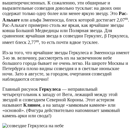
вышеперечисленных. К сожалению, эти обширные и
выразительные созвездия довольно тусклые: на двоих они
содержат только одну более или менее яркую звезду. Это
Рас-
m
Альхаге
или альфа Змееносца, блеск которой достигает 2,07
.
Рас-Альхаге примерно столь же яркая, как ярчайшие звезды
ковша Большой Медведицы или Полярная звезда. Для
сравнения: ярчайшая звезда в созвездии Геркулес, β Геркулеса,
m
имеет блеск 2,77
, то есть почти вдвое тусклее.
Из-за того, что ярчайшие звезды Геркулеса и Змееносца имеют
3-ю зв. величину, рассмотреть их на засвеченном небе
большого города бывает не очень легко. На широте Москвы и
Петербурга плохо видны созвездия и в светлые июньские
ночи. Зато в августе, за городом, очертания созвездий
наблюдаются отлично!
Главный рисунок
Геркулеса
— неправильный
четырехугольник к западу от Веги, лежащий между этой
звездой и созвездием Северной Короны. Этот астеризм
называют
Клином
, а на западе «замковым камнем» или
«основой». (Фигура действительно напоминает замковый
камень арки или свода!)