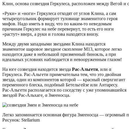
Клин, основа созвездия Геркулеса, расположен между Вегой и с
«Руки» и «ноги» Геркулеса отходят от углов Клина, а сам
четырехугольник формирует туловище знаменитого героя
мифов. Надо иметь в виду, что по каким-то неведомым
причинам Геркулес на небе перевернут, то есть его ноги
«растут» вверх, а руки и голова находятся внизу.
Между двумя западными звездами Клина находится
знаменитое шаровое звездное скопление М13, которое легко
находится даже в небольшой призменный бинокль, а при
идеальных условиях наблюдается и невооруженным глазом!
На юге созвездия находится звезда
Рас-Альгети
, или α
Геркулеса. Рас-Альгети примечательна тем, что это двойная
звезда, один из компонентов которой — красный сверхгигант
переменного блеска, подобный Бетельгейзе или Антаресу.
Рас-Альгети располагается по соседству с уже упоминавшейся
звездой Рас-Альхаге, α Змееносца.
Легко запоминается основная фигура Змееносца — огромный п
Рисунок: Stellarium