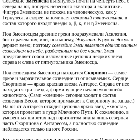
Созвездие
Змееносца
вытянулось почти на четверть неба с
севера на юг, поперек небесного экватора и эклиптики.
Фигура Змееносца не похожа на человеческую, как у
Геркулеса, а скорее напоминает
огромный пятиугольник
, в
состав которого входят звезды α, β, κ, ε и η Змееносца.
Под Змееносцем древние греки подразумевали Асклепия,
бога врачевания, или, по-нашему,
Эскулапа
. В руках Эскулап
держит змею; поэтому
созвездие Змеи является единственным
созвездием на небе, разделенным на две части
. Змея
представляет собой изломанные цепочки неярких звезд
справа и слева от пятиугольника Змееносца.
Под созвездием Змееносца находится
Скорпион
— самое
яркое и выразительное созвездие из описываемых. Сердце
Скорпиона — яркая красная звезда Антарес. Справа от нее
находятся три звезды, формирующие начало «клешней»
животного. (Сами «клешни» сегодня входят в состав
созвездия Весов, которое примыкает к Скорпиону на западе.)
На юг от Антареса отходит цепочка ярких звезд «хвоста»,
которая пролегает в гуще Млечного Пути. К сожалению, в
умеренных широтах над горизонтом видна лишь северная
часть Скорпиона с Антаресом, а полностью созвездие
наблюдается только на юге России.
Все эти созвездия, хотя и не столь яркие, как Орион и другие