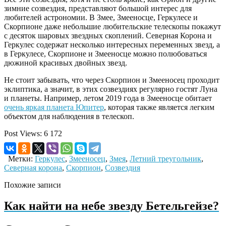
зимние созвездия, представляют большой интерес для
любителей астрономии. В Змее, Змееносце, Геркулесе и
Скорпионе даже небольшие любительские телескопы покажут
с десяток шаровых звездных скоплений. Северная Корона и
Геркулес содержат несколько интересных переменных звезд, а
в Геркулесе, Скорпионе и Змееносце можно полюбоваться
дюжиной красивых двойных звезд.
Не стоит забывать, что через Скорпион и Змееносец проходит
эклиптика, а значит, в этих созвездиях регулярно гостят Луна
и планеты. Например, летом 2019 года в Змееносце обитает
очень яркая планета Юпитер
, которая также является легким
объектом для наблюдения в телескоп.
Post Views:
6 172
Метки:
Геркулес
,
Змееносец
,
Змея
,
Летний треугольник
,
Северная корона
,
Скорпион
,
Созвездия
Похожие записи
Как найти на небе звезду Бетельгейзе?