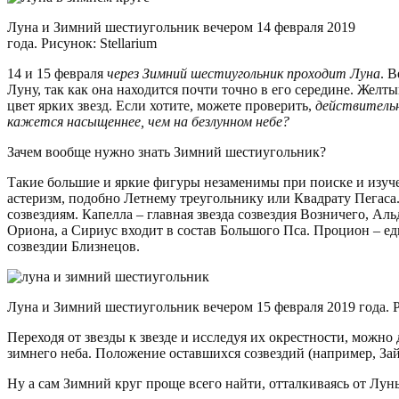
Луна и Зимний шестиугольник вечером 14 февраля 2019
года. Рисунок: Stellarium
14 и 15 февраля
через Зимний шестиугольник проходит Луна
. 
Луну, так как она находится почти точно в его середине. Желты
цвет ярких звезд. Если хотите, можете проверить,
действительн
кажется насыщеннее, чем на безлунном небе?
Зачем вообще нужно знать Зимний шестиугольник?
Такие большие и яркие фигуры незаменимы при поиске и изуче
астеризм, подобно Летнему треугольнику или Квадрату Пегаса.
созвездиям. Капелла – главная звезда созвездия Возничего, Аль
Ориона, а Сириус входит в состав Большого Пса. Процион – ед
созвездии Близнецов.
Луна и Зимний шестиугольник вечером 15 февраля 2019 года. Ри
Переходя от звезды к звезде и исследуя их окрестности, можно
зимнего неба. Положение оставшихся созвездий (например, Зай
Ну а сам Зимний круг проще всего найти, отталкиваясь от Лун