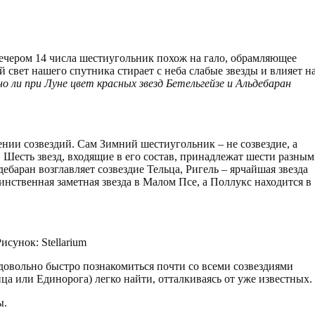
Вечером 14 числа шестиугольник похож на гало, обрамляющее
й свет нашего спутника стирает с неба слабые звезды и влияет н
о ли при Луне цвет красных звезд Бетельгейзе и Альдебаран
нии созвездий. Сам Зимний шестиугольник – не созвездие, а
 Шесть звезд, входящие в его состав, принадлежат шести разным
дебаран возглавляет созвездие Тельца, Ригель – ярчайшая звезда
инственная заметная звезда в Малом Псе, а Поллукс находится в
сунок: Stellarium
 довольно быстро познакомиться почти со всеми созвездиями
ца или Единорога) легко найти, отталкиваясь от уже известных.
ы.