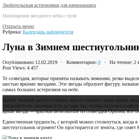
Любительская астрономия для начинающих
Наблюдения звездного неба с нуля
Открыть меню
Рубрика:
Календарь наблюдателя
Луна в Зимнем шестиугольник
Опубликовано 12.02.2019 · Комментарии:
0
· На чтение: 2
Post Views:
4 457
Те созвездия, которые приняты называть зимними, резко выде
шестью яркими звездами. Эти звезды образуют фигуру, назыв
самых больших астеризмов на небе.
Найти Зимний шестиугольник просто: берете самые яркие звез
соединяете их линиями или дугами так, чтобы получился шести
яркая звезда —
красная Бетельгейзе
из созвездия Ориона, все о
Единственная трудность, с которой можно столкнуться, когда в
шестиугольник огромен! Он простирается от зенита, где сияет 