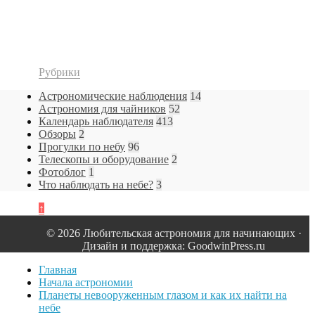
Рубрики
Астрономические наблюдения
14
Астрономия для чайников
52
Календарь наблюдателя
413
Обзоры
2
Прогулки по небу
96
Телескопы и оборудование
2
Фотоблог
1
Что наблюдать на небе?
3
↑
© 2026 Любительская астрономия для начинающих ·
Дизайн и поддержка: GoodwinPress.ru
Главная
Начала астрономии
Планеты невооруженным глазом и как их найти на
небе