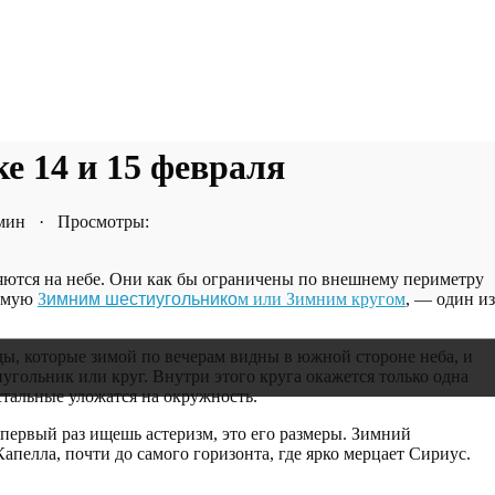
е 14 и 15 февраля
 мин · Просмотры:
ляются на небе. Они как бы ограничены по внешнему периметру
аемую
З
имним шестиугольнико
м или Зимним кругом
, — один из
ды, которые зимой по вечерам видны в южной стороне неба, и
угольник или круг. Внутри этого круга окажется только одна
стальные уложатся на окружность.
 первый раз ищешь астеризм, это его размеры. Зимний
Капелла, почти до самого горизонта, где ярко мерцает Сириус.