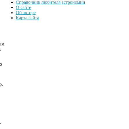
Справочник любителя астрономии
О сайте
Об авторе
Карта сайта
ым
.
о
р.
т