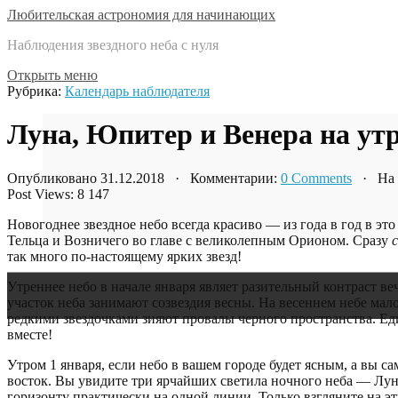
Любительская астрономия для начинающих
Наблюдения звездного неба с нуля
Открыть меню
Рубрика:
Календарь наблюдателя
Луна, Юпитер и Венера на утр
Опубликовано 31.12.2018 · Комментарии:
0 Comments
· На ч
Post Views:
8 147
Новогоднее звездное небо всегда красиво — из года в год в эт
Тельца и Возничего во главе с великолепным Орионом. Сразу
так много по-настоящему ярких звезд!
Утреннее небо в начале января являет разительный контраст ве
участок неба занимают созвездия весны. На весеннем небе мал
редкими звездочками зияют провалы черного пространства. Ед
вместе!
Утром 1 января, если небо в вашем городе будет ясным, а вы с
восток. Вы увидите три ярчайших светила ночного неба — Лун
горизонту практически на одной линии. Только взгляните на эт