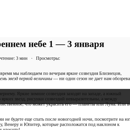
еннем небе 1 — 3 января
тение: 3 мин · Просмотры:
о время мы наблюдаем по вечерам яркие созвездия Близнецов,
семь звезд первой величины
— ни один сезон не дает нам обозрева
чернему. Яркие зимние созвездия заходят на западе, а южный
о ярких звезд, рисунки созвездий невыразительны, а между
инственное, что может украсить его — планеты или Луна. Или в
ами не будете еще спать после новогодней ночи, посмотрите на юг
у, Венеру и Юпитер, которые расположатся под наклоном к
у красоту!