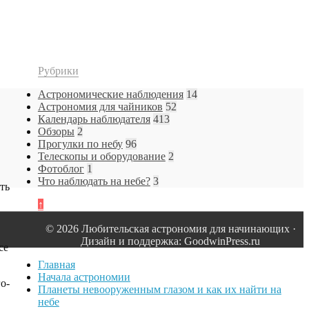
Рубрики
Астрономические наблюдения
14
Астрономия для чайников
52
Календарь наблюдателя
413
Обзоры
2
Прогулки по небу
96
Телескопы и оборудование
2
Фотоблог
1
Что наблюдать на небе?
3
ть
↑
© 2026 Любительская астрономия для начинающих ·
Дизайн и поддержка: GoodwinPress.ru
се
Главная
Начала астрономии
о-
Планеты невооруженным глазом и как их найти на
небе