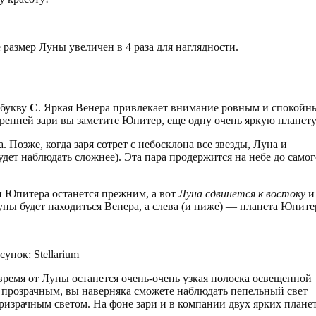
 размер Луны увеличен в 4 раза для наглядности.
 букву
С
. Яркая Венера привлекает внимание ровным и спокойн
тренней зари вы заметите Юпитер, еще одну очень яркую планету
 Позже, когда заря сотрет с небосклона все звезды, Луна и
удет наблюдать сложнее). Эта пара продержится на небе до самог
и Юпитера останется прежним, а вот
Луна сдвинется к востоку
и
ны будет находиться Венера, а слева (и ниже) — планета Юпите
унок: Stellarium
время от Луны останется очень-очень узкая полоска освещенной
о прозрачным, вы наверняка сможете наблюдать пепельный свет
израчным светом. На фоне зари и в компании двух ярких плане