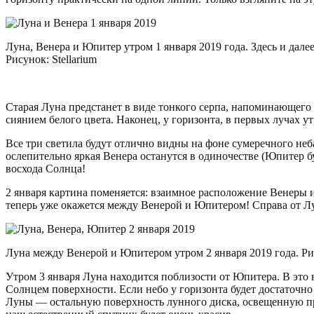
Луна, Венера и Юпитер утром 1 января 2019 года. Здесь и далее
Рисунок: Stellarium
Старая Луна предстанет в виде тонкого серпа, напоминающего
сиянием белого цвета. Наконец, у горизонта, в первых лучах у
Все три светила будут отлично видны на фоне сумеречного неба.
ослепительно яркая Венера останутся в одиночестве (Юпитер б
восхода Солнца!
2 января картина поменяется: взаимное расположение Венеры 
теперь уже окажется между Венерой и Юпитером! Справа от Лу
Луна между Венерой и Юпитером утром 2 января 2019 года. Рис
Утром 3 января Луна находится поблизости от Юпитера. В это 
Солнцем поверхности. Если небо у горизонта будет достаточн
Луны — остальную поверхность лунного диска, освещенную пр