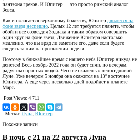
пантеона греков. И Юпитер — это просто римский аналог
Зевса.
Как и полагается верховному божеству, Юпитер
движется на
фоне звезд неспешно
. Целых 12 лет требуется планете, чтобы
обойти все созвездия Зодиака и таким образом совершить
один круг на фоне звезд. Движение Юпитера настолько
медленно, что вы вряд ли заметите его, даже если будете
следить за ним на протяжении недели.
Поэтому в ближайшее время с нашего неба Юпитер никуда не
денется! Весь ноябрь 2022 года он будет сиять по вечерам,
радуя глаз простых людей. Чего не скажешь о непоседливой
Луне. Уже вечером 5 ноября она окажется на 13° восточнее
Юпитера. А еще через несколько дней подойдет к планете
Марс.
Post Views:
4 711
Метки:
Луна
,
Юпитер
Похожие записи
В ночь с 21 на 22 августа Луна