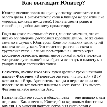
Как выглядит Юпитер?
Юпитер внешне похож на крупную звезду желтоватого или
белого цвета. Присмотритесь:
свет Юпитера не дрожит и не
мерцает, как свет ярких звезд
. Планета светит ровно и
спокойно, подобно далекому прожектору.
Глядя на яркие точечные объекты, многие замечают, что от
них
во все стороны расходятся короткие лучики
. То же самое
заметно в случае с Юпитером. Конечно, никаких таких лучей
планета не испускает. Это следствие рассеяния света в
хрусталике глаза. Если мы посмотрим на Юпитер через
крошечное отверстие, проделанное тонкой иглой в плотном
материале, лучи волшебным образом исчезнут, и планету мы
увидим в виде светящейся точки.
Возможно, именно из-за этих лучей древние греки называли
планету
Фаэтоном
. (В переводе означает «лучистый».) В IV
веке до нашей эры Аристотель взял, да и переименовал все
известные на тот момент планеты в честь богов. Так вместо
Фаэтона на небе появился Зевс.
Название Юпитер вошло в обиход позже — оно пришло к нам
от римлян. Как известно, Юпитер был верховным божеством
римлян. Но римский пантеон богов был скопирован с