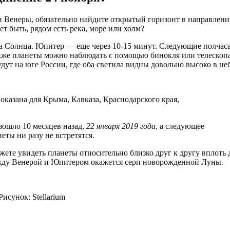
и Венеры, обязательно найдите открытый горизонт в направлен
т быть, рядом есть река, море или холм?
да Солнца. Юпитер — еще через 10-15 минут. Следующие полчас
Также планеты можно наблюдать с помощью бинокля или телескоп
дут на юге России, где оба светила видны довольно высоко в неб
казана для Крыма, Кавказа, Краснодарского края,
зошло 10 месяцев назад,
22 января 2019 года
, а следующее
ты ни разу не встретятся.
ожете увидеть планеты относительно близко друг к другу вплоть 
между Венерой и Юпитером окажется серп новорожденной Луны.
исунок: Stellarium