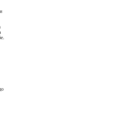
ии
а
а
е.
до