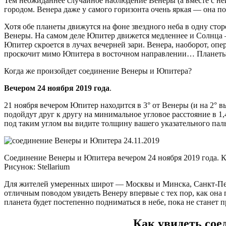
Тем неожиданнее случайное наблюдение Венеры (а вместе с не
городом. Венера даже у самого горизонта очень яркая — она п
Хотя обе планеты движутся на фоне звездного неба в одну стор
Венеры. На самом деле Юпитер движется медленнее и Солнца — з
Юпитер скроется в лучах вечерней зари. Венера, наоборот, опе
проскочит мимо Юпитера в восточном направлении… Планеты вс
Когда же произойдет соединение Венеры и Юпитера?
Вечером 24 ноября 2019 года
.
21 ноября вечером Юпитер находится в 3° от Венеры (и на 2° в
подойдут друг к другу на минимальное угловое расстояние в 1,
под таким углом вы видите толщину вашего указательного пал
Соединение Венеры и Юпитера вечером 24 ноября 2019 года. 
Рисунок: Stellarium
Для жителей умеренных широт — Москвы и Минска, Санкт-Пет
отличным поводом увидеть Венеру впервые с тех пор, как она 
планета будет постепенно подниматься в небе, пока не станет
Как увидеть сое