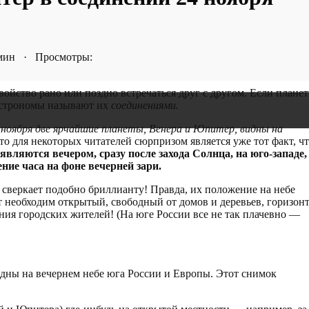
 мин · Просмотры:
войство рано или поздно встречаться друг с другом. Если плане
 Астрономы называют их
соединениями.
 ноября две ярчайшие планеты, Венера и Юпитер, видны на
о для некоторых читателей сюрпризом является уже тот факт, ч
вляются вечером, сразу после захода Солнца, на юго-западе,
ние часа на фоне вечерней зари.
а сверкает подобно бриллианту! Правда, их положение на небе
т необходим открытый, свободный от домов и деревьев, горизонт
ния городских жителей! (На юге России все не так плачевно —
идны на вечернем небе юга России и Европы. Этот снимок