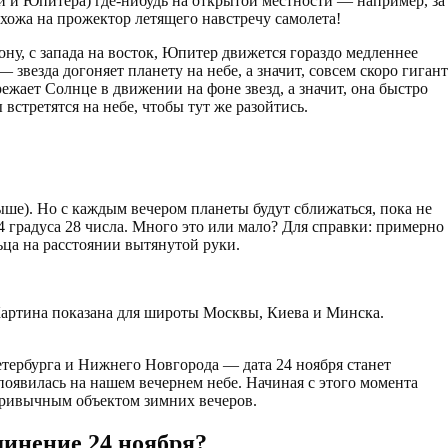
й и Юпитера) где-нибудь на открытой местности — например, за
охожа на прожектор летящего навстречу самолета!
ону, с запада на восток, Юпитер движется гораздо медленнее
везда догоняет планету на небе, а значит, совсем скоро гигант
режает Солнце в движении на фоне звезд, а значит, она быстро
третятся на небе, чтобы тут же разойтись.
ыше). Но с каждым вечером планеты будут сближаться, пока не
4 градуса 28 числа. Много это или мало? Для справки: примерно
ьца на расстоянии вытянутой руки.
Картина показана для широты Москвы, Киева и Минска.
ербурга и Нижнего Новгорода — дата 24 ноября станет
появилась на нашем вечернем небе. Начиная с этого момента
 привычным объектом зимних вечеров.
динение 24 ноября?