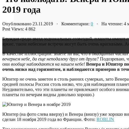
2019 года
Опубликовано 23.11.2019 · Комментарии:
0
· На чтение: 4
Post Views:
4 862
Блуждая среди звезд зодиакальных созвездий, планеты имеют с
яркие, такие небесные встречи могут быть очень красивыми.
В качестве иллюстрации: знаете ли вы, что
в двадцатых числах
вечернем небе, да еще неподалеку друг от друга?
Подозреваю, чт
они
вообще наблюдаются на нашем небе!
Венера и Юпитер поя
очень низко над горизонтом, и наблюдаются примерно в тече
Юпитер не очень заметен в столь ранних сумерках, зато Венер
средней полосы России столь низко, что для наблюдения плане
Неудивительно, что эти планеты не привлекают особого внима
планеты по вечерам видны довольно хорошо.)
Юпитер (на фото слева вверху) и Венера (внизу) уже хорошо в
сделан 18 ноября 2019 года во Франции. Фото:
ROBLIN