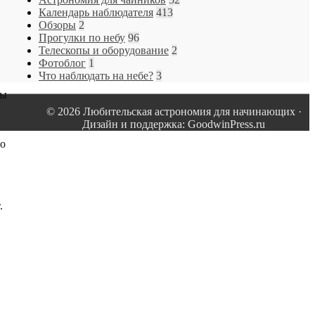
Календарь наблюдателя
413
Обзоры
2
Прогулки по небу
96
Телескопы и оборудование
2
Фотоблог
1
Что наблюдать на небе?
3
ты
© 2026 Любительская астрономия для начинающих ·
Дизайн и поддержка: GoodwinPress.ru
то
.