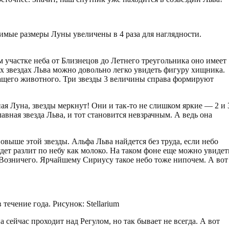
димые размеры Луны увеличены в 4 раза для наглядности.
м участке неба от Близнецов до Летнего треугольника оно имеет
 звездах Льва можно довольно легко увидеть фигуру хищника.
щего животного. Три звезды 3 величины справа формируют
ная Луна, звезды меркнут! Они и так-то не слишком яркие — 2 и 
авная звезда Льва, и тот становится невзрачным. А ведь она
повыше этой звезды. Альфа Льва найдется без труда, если небо
дет разлит по небу как молоко. На таком фоне еще можно увидет
Возничего. Ярчайшему Сириусу такое небо тоже нипочем. А вот
течение года. Рисунок: Stellarium
 сейчас проходит над Регулом, но так бывает не всегда. А вот