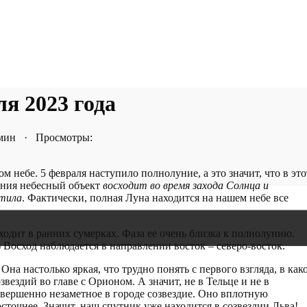
ля 2023 года
 мин · Просмотры:
 небе. 5 февраля наступило полнолуние, а это значит, что в это
яния небесный объект
восходит во время захода Солнца и
етила
. Фактически, полная Луна находится на нашем небе все
ходит в ранних сумерках. Фаза ее очень близка к полнолунию.
) Восход наблюдается в направлении восток – северо-восток.
Она настолько яркая, что трудно понять с первого взгляда, в как
звездий во главе с Орионом. А значит, не в Тельце и не в
овершенно незаметное в городе созвездие. Оно вплотную
сточнее. Значит, наш спутник уже находится в созвездии Льва!