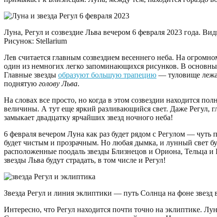
Луна, Регул и созвездие Льва вечером 6 февраля 2023 года. Ви
Рисунок: Stellarium
Лев считается главным созвездием весеннего неба. На огромно
один из немногих легко запоминающихся рисунков. В основных
Главные звезды
образуют большую трапецию
— туловище лежа
поднятую
голову Льва
.
На словах все просто, но когда в этом созвездии находится пол
величины. А тут еще яркий разливающийся свет. Даже Регул, гл
замыкает двадцатку ярчайших звезд ночного неба!
6 февраля вечером Луна как раз будет рядом с Регулом — чуть 
будет чистым и прозрачным. Но любая дымка, и лунный свет бу
расположенные поодаль звезды Близнецов и Ориона, Тельца и 
звезды Льва будут страдать, в том числе и Регул!
Звезда Регул и линия эклиптики — путь Солнца на фоне звезд в 
Интересно, что Регул находится почти точно на эклиптике. Луна