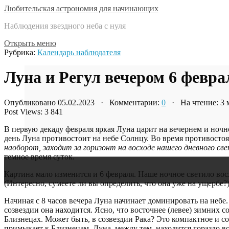
Любительская астрономия для начинающих
Наблюдения звездного неба с нуля
Открыть меню
Рубрика:
Календарь наблюдателя
Луна и Регул вечером 6 февра
Опубликовано 05.02.2023 · Комментарии:
0
· На чтение: 3
Post Views:
3 841
В первую декаду февраля яркая Луна царит на вечернем и ночном
день Луна противостоит на небе Солнцу. Во время противосто
наоборот, заходит за горизонт на восходе нашего дневного св
темное время суток.
Картина мало изменится и 6 февраля. Наше ночное светило вос
(Интересно, сумеете ли вы определить, что она уже на ущербе?
Начиная с 8 часов вечера Луна начинает доминировать на небе. 
созвездии она находится. Ясно, что восточнее (левее) зимних со
Близнецах. Может быть, в созвездии Рака? Это компактное и с
примыкает к Близнецам. Луна, между тем, находится гораздо во