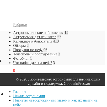
Рубрики
Астрономические наблюдения
14
Астрономия для чайников
52
Календарь наблюдателя
413
Обзоры
2
Прогулки по небу
96
Телескопы и оборудование
2
Фотоблог
1
т
Что наблюдать на небе?
3
↑
© 2026 Любительская астрономия для начинающих ·
Дизайн и поддержка: GoodwinPress.ru
Главная
ом
Начала астрономии
Планеты невооруженным глазом и как их найти на
небе