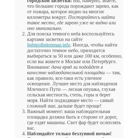
городской засветки!
Вы, наверно, знаете,
что большие города порождают зарево, как
от пожара, которое видно на многие
километры вокруг.
Постарайтесь найти
такое место, где зарево уже не видно или
оно минимально.
Для поиска темного неба воспользуйтесь
картами засветки на сайте
lightpollutionmap.info
. Иногда, чтобы найти
достаточно темное небо, приходится
выбираться за 50 или даже 100 км, особенно,
если вы живете в Москве или Петербурге.
Внимание:
дача вряд ли подойдет в
качестве наблюдательной площадки
— там,
как правило, все-таки есть уличное
освещение. Лучшее место для наблюдения
Млечного Пути — лесная опушка, глухая
сельская местность, степь, горы и берег
моря. Найти подходящее место — самый
сложный шаг, дальше будет проще!
Важный момент: ваша наблюдательная
площадка должна быть в стороне от дорог,
где ездят машины. Свет фар будет ослеплять
вас.
Наблюдайте только безлунной ночью!