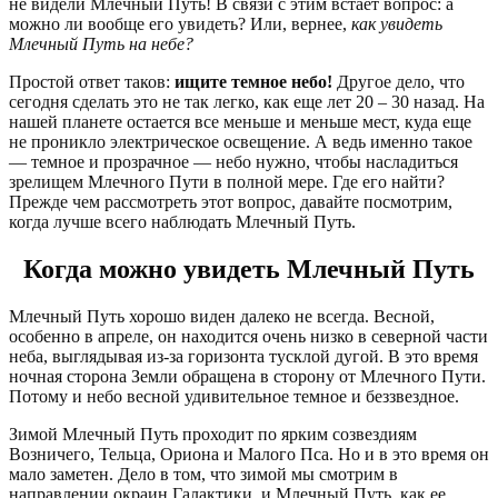
не видели Млечный Путь! В связи с этим встает вопрос: а
можно ли вообще его увидеть? Или, вернее,
как увидеть
Млечный Путь на небе?
Простой ответ таков:
ищите темное небо!
Другое дело, что
сегодня сделать это не так легко, как еще лет 20 – 30 назад. На
нашей планете остается все меньше и меньше мест, куда еще
не проникло электрическое освещение. А ведь именно такое
— темное и прозрачное — небо нужно, чтобы насладиться
зрелищем Млечного Пути в полной мере. Где его найти?
Прежде чем рассмотреть этот вопрос, давайте посмотрим,
когда лучше всего наблюдать Млечный Путь.
Когда можно увидеть Млечный Путь
Млечный Путь хорошо виден далеко не всегда. Весной,
особенно в апреле, он находится очень низко в северной части
неба, выглядывая из-за горизонта тусклой дугой. В это время
ночная сторона Земли обращена в сторону от Млечного Пути.
Потому и небо весной удивительное темное и беззвездное.
Зимой Млечный Путь проходит по ярким созвездиям
Возничего, Тельца, Ориона и Малого Пса. Но и в это время он
мало заметен. Дело в том, что зимой мы смотрим в
направлении окраин Галактики, и Млечный Путь, как ее