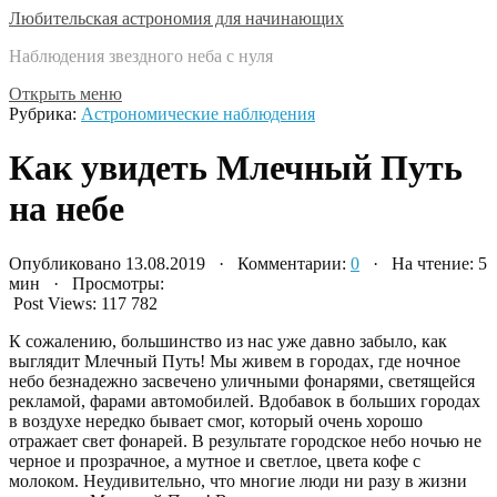
Любительская астрономия для начинающих
Наблюдения звездного неба с нуля
Открыть меню
Рубрика:
Астрономические наблюдения
Как увидеть Млечный Путь
на небе
Опубликовано 13.08.2019 · Комментарии:
0
· На чтение: 5
мин · Просмотры:
Post Views:
117 782
К сожалению, большинство из нас уже давно забыло, как
выглядит Млечный Путь! Мы живем в городах, где ночное
небо безнадежно засвечено уличными фонарями, светящейся
рекламой, фарами автомобилей. Вдобавок в больших городах
в воздухе нередко бывает смог, который очень хорошо
отражает свет фонарей. В результате городское небо ночью не
черное и прозрачное, а мутное и светлое, цвета кофе с
молоком. Неудивительно, что многие люди ни разу в жизни