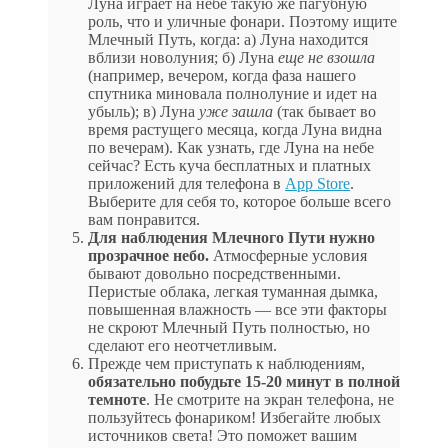
Луна играет на небе такую же пагубную
роль, что и уличные фонари. Поэтому ищите
Млечный Путь, когда: а) Луна находится
вблизи новолуния; б) Луна
еще не взошла
(например, вечером, когда фаза нашего
спутника миновала полнолуние и идет на
убыль); в) Луна
уже зашла
(так бывает во
время растущего месяца, когда Луна видна
по вечерам). Как узнать, где Луна на небе
сейчас? Есть куча бесплатных и платных
приложений для телефона в
App Store
.
Выберите для себя то, которое больше всего
вам понравится.
Для наблюдения Млечного Пути нужно
прозрачное небо.
Атмосферные условия
бывают довольно посредственными.
Перистые облака, легкая туманная дымка,
повышенная влажность — все эти факторы
не скроют Млечный Путь полностью, но
сделают его неотчетливым.
Прежде чем приступать к наблюдениям,
обязательно побудьте 15-20 минут в полной
темноте
. Не смотрите на экран телефона, не
пользуйтесь фонариком! Избегайте любых
источников света! Это поможет вашим