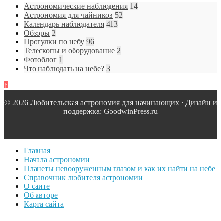
Астрономические наблюдения
14
Астрономия для чайников
52
Календарь наблюдателя
413
Обзоры
2
Прогулки по небу
96
Телескопы и оборудование
2
Фотоблог
1
Что наблюдать на небе?
3
↑
© 2026 Любительская астрономия для начинающих · Дизайн и
поддержка: GoodwinPress.ru
Главная
Начала астрономии
Планеты невооруженным глазом и как их найти на небе
Справочник любителя астрономии
О сайте
Об авторе
Карта сайта