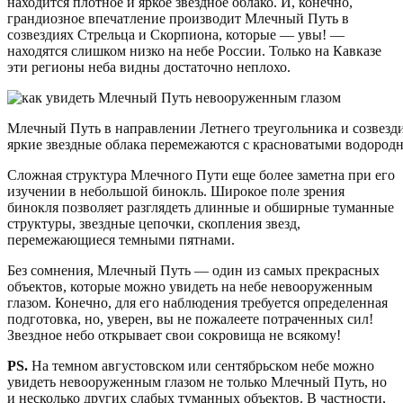
находится плотное и яркое звездное облако. И, конечно,
грандиозное впечатление производит Млечный Путь в
созвездиях Стрельца и Скорпиона, которые — увы! —
находятся слишком низко на небе России. Только на Кавказе
эти регионы неба видны достаточно неплохо.
Млечный Путь в направлении Летнего треугольника и созвездий
яркие звездные облака перемежаются с красноватыми водоро
Сложная структура Млечного Пути еще более заметна при его
изучении в небольшой бинокль. Широкое поле зрения
бинокля позволяет разглядеть длинные и обширные туманные
структуры, звездные цепочки, скопления звезд,
перемежающиеся темными пятнами.
Без сомнения, Млечный Путь — один из самых прекрасных
объектов, которые можно увидеть на небе невооруженным
глазом. Конечно, для его наблюдения требуется определенная
подготовка, но, уверен, вы не пожалеете потраченных сил!
Звездное небо открывает свои сокровища не всякому!
PS.
На темном августовском или сентябрьском небе можно
увидеть невооруженным глазом не только Млечный Путь, но
и несколько других слабых туманных объектов. В частности,