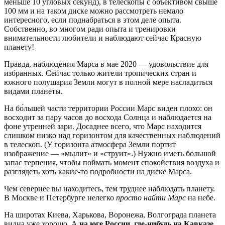
меньше 10 угловых секунд), в телескопы с объективом свыше
100 мм и на таком диске можно рассмотреть немало
интересного, если поднабраться в этом деле опыта.
Собственно, во многом ради опыта и тренировки
внимательности любители и наблюдают сейчас Красную
планету!
Правда, наблюдения Марса в мае 2020 — удовольствие для
избранных. Сейчас только жители тропических стран и
южного полушария Земли могут в полной мере насладиться
видами планеты.
На бо́льшей части территории России Марс виден плохо: он
восходит за пару часов до восхода Солнца и наблюдается на
фоне утренней зари. Досаднее всего, что Марс находится
слишком низко над горизонтом для качественных наблюдений
в телескоп. (У горизонта атмосфера Земли портит
изображение — «мылит» и «струит».) Нужно иметь большой
запас терпения, чтобы поймать момент спокойствия воздуха и
разглядеть хоть какие-то подробности на диске Марса.
Чем севернее вы находитесь, тем труднее наблюдать планету.
В Москве и Петербурге нелегко
просто найти Марс
на небе.
На широтах Киева, Харькова, Воронежа, Волгограда планета
видна уже хорошо. А
на юге России, где-нибудь на Кавказе