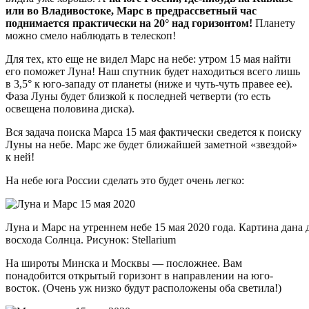
или во Владивостоке, Марс в предрассветный час
поднимается практически на 20° над горизонтом!
Планету
можно смело наблюдать в телескоп!
Для тех, кто еще не видел Марс на небе: утром 15 мая найти
его поможет Луна! Наш спутник будет находиться всего лишь
в 3,5° к юго-западу от планеты (ниже и чуть-чуть правее ее).
Фаза Луны будет близкой к последней четверти (то есть
освещена половина диска).
Вся задача поиска Марса 15 мая фактически сведется к поиску
Луны на небе. Марс же будет ближайшей заметной «звездой»
к ней!
На небе юга России сделать это будет очень легко:
Луна и Марс на утреннем небе 15 мая 2020 года. Картина дана
восхода Солнца. Рисунок: Stellarium
На широты Минска и Москвы — посложнее. Вам
понадобится открытый горизонт в направлении на юго-
восток. (Очень уж низко будут расположены оба светила!)