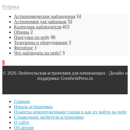
Рубрики
Астрономические наблюдения
14
Астрономия для чайников
52
Календарь наблюдателя
413
Обзоры
2
Прогулки по небу
96
Телескопы и оборудование
2
Фотоблог
1
Что наблюдать на небе?
3
↑
© 2026 Любительская астрономия для начинающих · Дизайн и
поддержка: GoodwinPress.ru
Главная
Начала астрономии
Планеты невооруженным глазом и как их найти на небе
Справочник любителя астрономии
О сайте
Об авторе