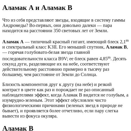
Аламак А и Аламак B
Что из себя представляют звезды, входящие в систему гаммы
Андромеды? Во-первых, они довольно далеки — пара
находится на расстоянии 350 световых лет от Земли.
m
Аламак А
— типичный красный гигант, имеющий блеск 2,1
и спектральный класс K3II. Его меньший спутник,
Аламак B
,
— горячая голубовато-белая звезда главной
m
последовательности класса B9V; ее блеск равен 4,85
. Десять
секунд дуги, разделяющие их на небе, соответствуют
действительному расстоянию примерно в тысячу раз
большему, чем расстояние от Земли до Солнца.
Близость компонентов друг к другу (на небе) и резкий
контраст в цвете как раз и порождает не раз описанный
наблюдателями эффект, когда Аламак В видится не голубым, а
изумрудно-зеленым. Этот эффект обусловлен чисто
физиологическими причинами (зеленых звезд в природе не
бывает), и проявляется более отчетливо, если пару слегка
вывести из фокуса окуляра.
Аламак B