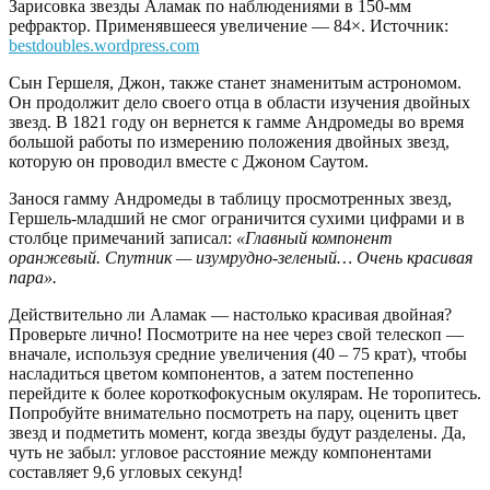
Зарисовка звезды Аламак по наблюдениями в 150-мм
рефрактор. Применявшееся увеличение — 84×. Источник:
bestdoubles.wordpress.com
Сын Гершеля, Джон, также станет знаменитым астрономом.
Он продолжит дело своего отца в области изучения двойных
звезд. В 1821 году он вернется к гамме Андромеды во время
большой работы по измерению положения двойных звезд,
которую он проводил вместе с Джоном Саутом.
Занося гамму Андромеды в таблицу просмотренных звезд,
Гершель-младший не смог ограничится сухими цифрами и в
столбце примечаний записал:
«Главный компонент
оранжевый. Спутник — изумрудно-зеленый… Очень красивая
пара».
Действительно ли Аламак — настолько красивая двойная?
Проверьте лично! Посмотрите на нее через свой телескоп —
вначале, используя средние увеличения (40 – 75 крат), чтобы
насладиться цветом компонентов, а затем постепенно
перейдите к более короткофокусным окулярам. Не торопитесь.
Попробуйте внимательно посмотреть на пару, оценить цвет
звезд и подметить момент, когда звезды будут разделены. Да,
чуть не забыл: угловое расстояние между компонентами
составляет 9,6 угловых секунд!