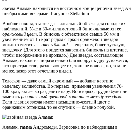
Звезда Аламак находится на восточном конце цепочки звезд А
ноябрьскими вечерами. Рисунок: Stellarium
Вообще говоря, эта звезда – идеальный объект для городских
наблюдений. Уже в 30-миллиметровый бинокль заметен ее
оранжевый цвет
. В бинокль с объективом свыше 50 мм и
увеличением от 15 крат рядом с яркой оранжевой звездой
можно заметить —
очень близко!
— еще одну, более тусклую,
звездочку. (Для этого придется закрепить бинокль на штативе,
чтобы изображение не дрожало.) Две звезды, составляющие
Аламак, находятся поразительно близко друг к другу; кажется,
что пространство, разделяющее их, тоньше волоса, но, тем не
менее, зазор этот отчетливо виден.
Телескоп — даже самый скромный — добавит картине
капельку волшебства. Во-первых, применяя увеличения 70-
100 крат, вы легко разделите пару. Во-вторых, трудно будет не
заметить
разительный цветовой контраст между звездами
.
Если главная звезда имеет насыщенно-желтый цвет с
оранжевым оттенком, то ее спутник — бледно-голубой.
Аламак, гамма Андромеды. Зарисовка по наблюдениям в