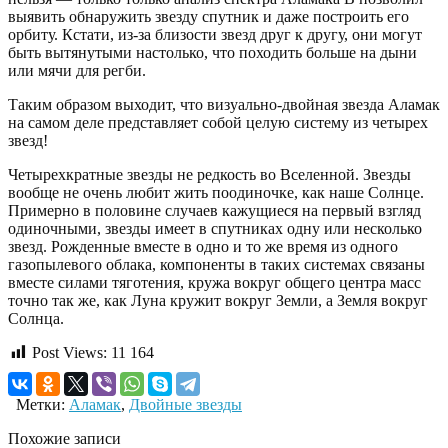
выявить обнаружить звезду спутник и даже построить его
орбиту. Кстати, из-за близости звезд друг к другу, они могут
быть вытянутыми настолько, что походить больше на дыни
или мячи для регби.
Таким образом выходит, что визуально-двойная звезда Аламак
на самом деле представляет собой целую систему из четырех
звезд!
Четырехкратные звезды не редкость во Вселенной. Звезды
вообще не очень любит жить поодиночке, как наше Солнце.
Примерно в половине случаев кажущиеся на первый взгляд
одиночными, звезды имеет в спутниках одну или несколько
звезд. Рожденные вместе в одно и то же время из одного
газопылевого облака, компоненты в таких системах связаны
вместе силами тяготения, кружа вокруг общего центра масс
точно так же, как Луна кружит вокруг Земли, а Земля вокруг
Солнца.
Post Views:
11 164
Метки:
Аламак
,
Двойные звезды
Похожие записи