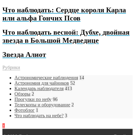
Что наблюдать: Сердце короля Карла
или альфа Гончих Псов
Что наблюдать весной: Дубхе, двойная
звезда в Большой Медведице
Звезда Алиот
Рубрики
Астрономические наблюдения
14
Астрономия для чайников
52
Календарь наблюдателя
413
Обзоры
2
Прогулки по небу
96
Телескопы и оборудование
2
Фотоблог
1
Что наблюдать на небе?
3
↑