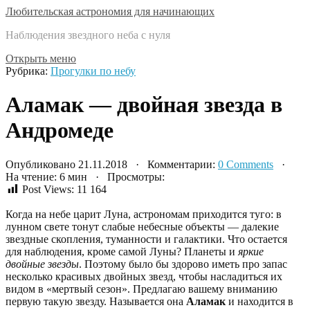
Любительская астрономия для начинающих
Наблюдения звездного неба с нуля
Открыть меню
Рубрика:
Прогулки по небу
Аламак — двойная звезда в
Андромеде
Опубликовано 21.11.2018 · Комментарии:
0 Comments
·
На чтение: 6 мин · Просмотры:
Post Views:
11 164
Когда на небе царит Луна, астрономам приходится туго: в
лунном свете тонут слабые небесные объекты — далекие
звездные скопления, туманности и галактики. Что остается
для наблюдения, кроме самой Луны? Планеты и
яркие
двойные звезды
. Поэтому было бы здорово иметь про запас
несколько красивых двойных звезд, чтобы насладиться их
видом в «мертвый сезон». Предлагаю вашему вниманию
первую такую звезду. Называется она
Аламак
и находится в