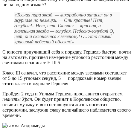
не на родном языке?!
«Тесная пара звезд, — лихорадочно записал он в
журнале по-немецки. — Они красные! Нет,
голубые!.. Нет, нет. Главная — красная, а
маленькая звезда — голубая. Небесно-голубая! О,
нет, она склоняется к зеленому! О.. Это самый
красивый небесный объект!»
С юности приучивший себя к порядку, Гершель быстро, почти
на автомате, произвел измерение углового расстояния между
светилами и записал: H III 5.
Класс III означал, что расстояние между звездами составляет
от 5 до 15 угловых секунд, 5 — порядковый номер звезды
этого класса в журнале Гершеля.
Пройдет 2 года и Уильям Гершель прославится открытием
планеты Уран
. Он будет принят в Королевское общество,
оставит музыку и всю оставшуюся жизнь посвятит
астрономии, заслужив славу величайшего наблюдателя своего
времени.