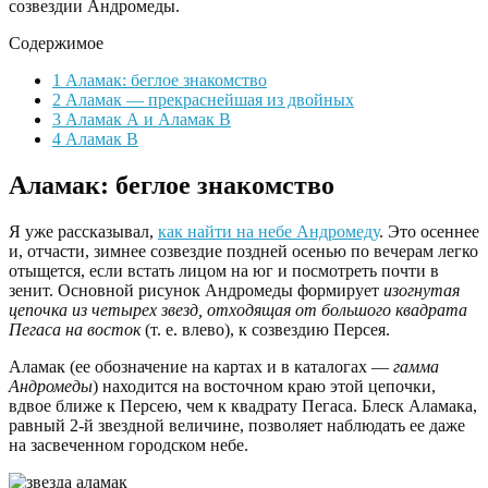
созвездии Андромеды.
Содержимое
1
Аламак: беглое знакомство
2
Аламак — прекраснейшая из двойных
3
Аламак А и Аламак B
4
Аламак B
Аламак: беглое знакомство
Я уже рассказывал,
как найти на небе Андромеду
. Это осеннее
и, отчасти, зимнее созвездие поздней осенью по вечерам легко
отыщется, если встать лицом на юг и посмотреть почти в
зенит. Основной рисунок Андромеды формирует
изогнутая
цепочка из четырех звезд, отходящая от большого квадрата
Пегаса на восток
(т. е. влево), к созвездию Персея.
Аламак (ее обозначение на картах и в каталогах —
гамма
Андромеды
) находится на восточном краю этой цепочки,
вдвое ближе к Персею, чем к квадрату Пегаса. Блеск Аламака,
равный 2-й звездной величине, позволяет наблюдать ее даже
на засвеченном городском небе.