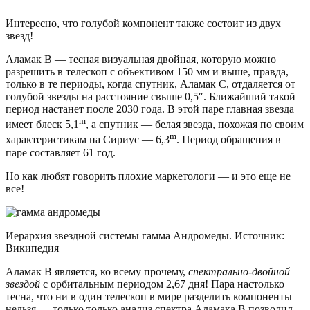
Интересно, что голубой компонент также состоит из двух
звезд!
Аламак B — тесная визуальная двойная, которую можно
разрешить в телескоп с объективом 150 мм и выше, правда,
только в те периоды, когда спутник, Аламак С, отдаляется от
голубой звезды на расстояние свыше 0,5″. Ближайший такой
период настанет после 2030 года. В этой паре главная звезда
m
имеет блеск 5,1
, а спутник — белая звезда, похожая по своим
m
характеристикам на Сириус — 6,3
. Период обращения в
паре составляет 61 год.
Но как любят говорить плохие маркетологи — и это еще не
все!
Иерархия звездной системы гамма Андромеды. Источник:
Википедия
Аламак В является, ко всему прочему,
спектрально-двойной
звездой
с орбитальным периодом 2,67 дня! Пара настолько
тесна, что ни в один телескоп в мире разделить компоненты
нельзя — только только анализ спектра Аламака B позволил