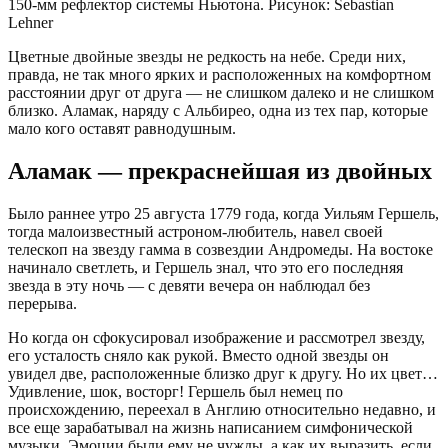
150-мм рефлектор системы Ньютона. Рисунок: Sebastian
Lehner
Цветные двойные звезды не редкость на небе. Среди них,
правда, не так много ярких и расположенных на комфортном
расстоянии друг от друга — не слишком далеко и не слишком
близко. Аламак, наряду с Альбирео, одна из тех пар, которые
мало кого оставят равнодушным.
Аламак — прекраснейшая из двойных
Было раннее утро 25 августа 1779 года, когда Уильям Гершель,
тогда малоизвестный астроном-любитель, навел своей
телескоп на звезду гамма в созвездии Андромеды. На востоке
начинало светлеть, и Гершель знал, что это его последняя
звезда в эту ночь — с девяти вечера он наблюдал без
перерыва.
Но когда он сфокусировал изображение и рассмотрел звезду,
его усталость сняло как рукой. Вместо одной звезды он
увидел две, расположенные близко друг к другу. Но их цвет…
Удивление, шок, восторг! Гершель был немец по
происхождению, переехал в Англию относительно недавно, и
все еще зарабатывал на жизнь написанием симфонической
музыки. Эмоции были ему не чужды, а как их выразить, если