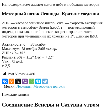
Напоследок всем желаем ясного неба и побольше метеоров!
Метеорный поток Леониды. Краткие сведения
ZHR — часовое зенитное число, Vвх. — скорость вхождения
метеоров в атмосферу Земли (км/с), r — популяционный
индекс, показывающий во сколько раз возрастает число
m
метеоров при уменьшении их яркости на 1
. Данные IMO.
Активность:
6 — 30 ноября
Максимум:
18 ноября 2:00 мск вр.
ZHR:
10 – 15?
Радиант:
RA = 152° Dec = +22°
Vвх.:
72 км/с
r:
2,5
Post Views:
4 480
Метки:
Леониды
,
Метеорные потоки
Похожие записи
Соединение Венеры и Сатурна утром