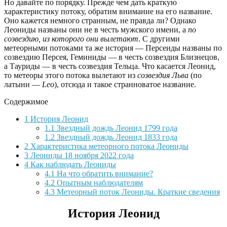
Но давайте по порядку. Прежде чем дать краткую
характеристику потоку, обратим внимание на его название.
Оно кажется немного странным, не правда ли? Однако
Леониды названы они не в честь мужского имени, а
по
созвездию, из которого они вылетают
. С другими
метеорными потоками та же история — Персеиды названы по
созвездию Персея, Геминиды — в честь созвездия Близнецов,
а Тауриды — в честь созвездия Тельца. Что касается Леонид,
то метеоры этого потока вылетают из
созвездия Льва
(по
латыни —
Leo
), отсюда и такое странноватое название.
Содержимое
1
История Леонид
1.1
Звездный дождь Леонид 1799 года
1.2
Звездный дождь Леонид 1833 года
2
Характеристика метеорного потока Леониды
3
Леониды 18 ноября 2022 года
4
Как наблюдать Леониды
4.1
На что обратить внимание?
4.2
Опытным наблюдателям
4.3
Метеорный поток Леониды. Краткие сведения
История Леонид