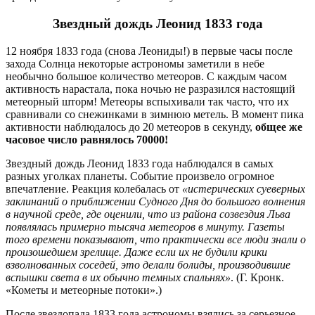
Звездный дождь Леонид 1833 года
12 ноября 1833 года (снова Леониды!) в первые часы после
захода Солнца некоторые астрономы заметили в небе
необычно большое количество метеоров. С каждым часом
активность нарастала, пока ночью не разразился настоящий
метеорный шторм! Метеоры вспыхивали так часто, что их
сравнивали со снежинками в зимнюю метель. В момент пика
активности наблюдалось до 20 метеоров в секунду,
общее же
часовое число равнялось 70000!
Звездный дождь Леонид 1833 года наблюдался в самых
разных уголках планеты. Событие произвело огромное
впечатление. Реакция колебалась от
«истерических суеверных
заклинаний о приближении Судного Дня до большого волнения
в научной среде, где оценили, что из района созвездия Льва
появлялась примерно тысяча метеоров в минуту. Газеты
того времени показывают, что практически все люди знали о
произошедшем зрелище. Даже если их не будили крики
взволнованных соседей, это делали болиды, производившие
вспышки света в их обычно темных спальнях»
. (Г. Кронк.
«Кометы и метеорные потоки».)
После звездопада 1833 года астрономы взялись за серьезное