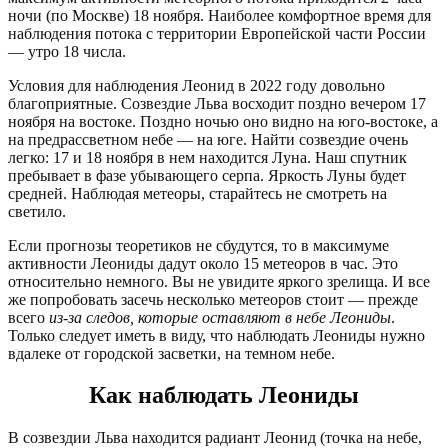
ночи (по Москве) 18 ноября. Наиболее комфортное время для
наблюдения потока с территории Европейской части России
— утро 18 числа.
Условия для наблюдения Леонид в 2022 году довольно
благоприятные. Созвездие Льва восходит поздно вечером 17
ноября на востоке. Поздно ночью оно видно на юго-востоке, а
на предрассветном небе — на юге. Найти созвездие очень
легко: 17 и 18 ноября в нем находится Луна. Наш спутник
пребывает в фазе убывающего серпа. Яркость Луны будет
средней. Наблюдая метеоры, старайтесь не смотреть на
светило.
Если прогнозы теоретиков не сбудутся, то в максимуме
активности Леониды дадут около 15 метеоров в час. Это
относительно немного. Вы не увидите яркого зрелища. И все
же попробовать засечь несколько метеоров стоит — прежде
всего
из-за следов, которые оставляют в небе Леониды
.
Только следует иметь в виду, что наблюдать Леониды нужно
вдалеке от городской засветки, на темном небе.
Как наблюдать Леониды
В созвездии Льва находится радиант Леонид (точка на небе,