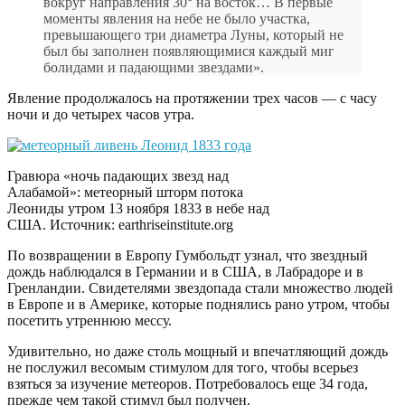
вокруг направления 30° на восток… В первые
моменты явления на небе не было участка,
превышающего три диаметра Луны, который не
был бы заполнен появляющимися каждый миг
болидами и падающими звездами».
Явление продолжалось на протяжении трех часов — с часу
ночи и до четырех часов утра.
Гравюра «ночь падающих звезд над
Алабамой»: метеорный шторм потока
Леониды утром 13 ноября 1833 в небе над
США. Источник: earthriseinstitute.org
По возвращении в Европу Гумбольдт узнал, что звездный
дождь наблюдался в Германии и в США, в Лабрадоре и в
Гренландии. Свидетелями звездопада стали множество людей
в Европе и в Америке, которые поднялись рано утром, чтобы
посетить утреннюю мессу.
Удивительно, но даже столь мощный и впечатляющий дождь
не послужил весомым стимулом для того, чтобы всерьез
взяться за изучение метеоров. Потребовалось еще 34 года,
прежде чем такой стимул был получен.