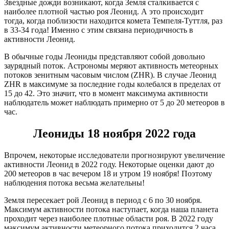
Звездные дожди возникают, когда Земля сталкивается с
наиболее плотной частью роя Леонид. А это происходит
тогда, когда поблизости находится комета Темпеля-Туттля, раз
в 33-34 года! Именно с этим связана периодичность в
активности Леонид.
В обычные годы Леониды представляют собой довольно
заурядный поток. Астрономы меряют активность метеорных
потоков зенитным часовым числом (ZHR). В случае Леонид
ZHR в максимуме за последние годы колебался в пределах от
15 до 42. Это значит, что в момент максимума активности
наблюдатель может наблюдать примерно от 5 до 20 метеоров в
час.
Леониды 18 ноября 2022 года
Впрочем, некоторые исследователи прогнозируют увеличение
активности Леонид в 2022 году. Некоторые оценки дают до
200 метеоров в час вечером 18 и утром 19 ноября! Поэтому
наблюдения потока весьма желательны!
Земля пересекает рой Леонид в период с 6 по 30 ноября.
Максимум активности потока наступает, когда наша планета
проходит через наиболее плотные области роя. В 2022 году
максимум активности метеорного потока приходится 2 часа