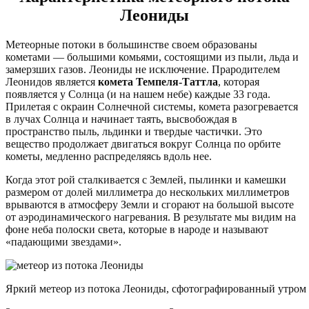
Леониды
Метеорные потоки в большинстве своем образованы
кометами — большими комьями, состоящими из пыли, льда и
замерзших газов. Леониды не исключение. Прародителем
Леонидов является
комета Темпеля-Таттла
, которая
появляется у Солнца (и на нашем небе) каждые 33 года.
Прилетая с окраин Солнечной системы, комета разогревается
в лучах Солнца и начинает таять, высвобождая в
пространство пыль, льдинки и твердые частички. Это
вещество продолжает двигаться вокруг Солнца по орбите
кометы, медленно распределяясь вдоль нее.
Когда этот рой сталкивается с Землей, пылинки и камешки
размером от долей миллиметра до нескольких миллиметров
врываются в атмосферу Земли и сгорают на большой высоте
от аэродинамического нагревания. В результате мы видим на
фоне неба полоски света, которые в народе и называют
«падающими звездами».
Яркий метеор из потока Леониды, сфотографированный утром 