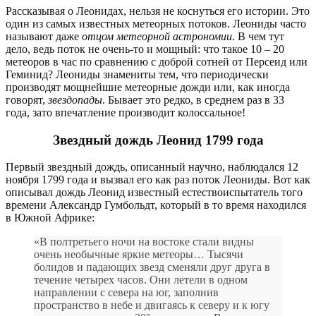
Рассказывая о Леонидах, нельзя не коснуться его истории. Это
один из самых известных метеорных потоков. Леониды часто
называют даже
отцом метеорной астрономии
. В чем тут
дело, ведь поток не очень-то и мощный: что такое 10 – 20
метеоров в час по сравнению с доброй сотней от Персеид или
Геминид? Леониды знамениты тем, что периодически
производят мощнейшие метеорные дожди или, как иногда
говорят,
звездопады
. Бывает это редко, в среднем раз в 33
года, зато впечатление производит колоссальное!
Звездный дождь Леонид 1799 года
Первый звездный дождь, описанный научно, наблюдался 12
ноября 1799 года и вызвал его как раз поток Леониды. Вот как
описывал дождь Леонид известный естествоиспытатель того
времени Александр Гумбольдт, который в то время находился
в Южной Африке:
«В полтретьего ночи на востоке стали видны
очень необычные яркие метеоры… Тысячи
болидов и падающих звезд сменяли друг друга в
течение четырех часов. Они летели в одном
направлении с севера на юг, заполнив
пространство в небе и двигаясь к северу и к югу