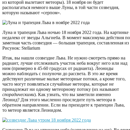
из которой вылетают метеоры). 18 ноября он будет
располагаться немного выше Луны, в той части созвездия,
которую называют «серпом».
Луна и трапеция Льва ночью 18 ноября 2022 года. На картинке
недалеко от звезды Альгиеба. В момент максимума действия пот
заметная часть созвездия — большая трапеция, составленная из
Рисунок: Stellarium
Итак, вы нашли созвездие Льва. Не нужно смотреть прямо на
радиант, лучше отслеживать участок неба вокруг него или над
ним (примерно в 45-60 градусах от радианта). Леониды
можно наблюдать с полуночи до рассвета. В это же время
действуют различные малые метеорные потоки, а кроме того,
часто могут появляться случайные метеоры, которые не
принадлежат ни одному метеорному потоку (их называют
спорадическими
). Как узнать, что вы заметили именно
Леонид? Для этого мысленно проследите путь метеора в
обратном направлении. Если вы приходите к трапеции Льва,
то метеор является Леонидом.
Созвездие Льва на утреннем небе (направление на юг). Во врем