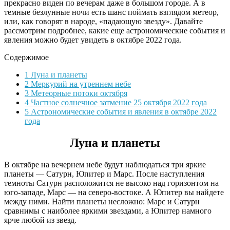
прекрасно виден по вечерам даже в большом городе. А в
темные безлунные ночи есть шанс поймать взглядом метеор,
или, как говорят в народе, «падающую звезду». Давайте
рассмотрим подробнее, какие еще астрономические события и
явления можно будет увидеть в октябре 2022 года.
Содержимое
1
Луна и планеты
2
Меркурий на утреннем небе
3
Метеорные потоки октября
4
Частное солнечное затмение 25 октября 2022 года
5
Астрономические события и явления в октябре 2022
года
Луна и планеты
В октябре на вечернем небе будут наблюдаться три яркие
планеты — Сатурн, Юпитер и Марс. После наступления
темноты Сатурн расположится не высоко над горизонтом на
юго-западе, Марс — на северо-востоке. А Юпитер вы найдете
между ними. Найти планеты несложно: Марс и Сатурн
сравнимы с наиболее яркими звездами, а Юпитер намного
ярче любой из звезд.