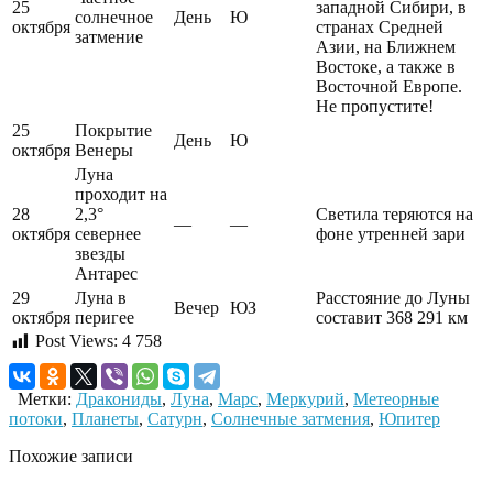
25
западной Сибири, в
солнечное
День
Ю
октября
странах Средней
затмение
Азии, на Ближнем
Востоке, а также в
Восточной Европе.
Не пропустите!
25
Покрытие
День
Ю
октября
Венеры
Луна
проходит на
28
2,3°
Светила теряются на
—
—
октября
севернее
фоне утренней зари
звезды
Антарес
29
Луна в
Расстояние до Луны
Вечер
ЮЗ
октября
перигее
составит 368 291 км
Post Views:
4 758
Метки:
Дракониды
,
Луна
,
Марс
,
Меркурий
,
Метеорные
потоки
,
Планеты
,
Сатурн
,
Солнечные затмения
,
Юпитер
Похожие записи