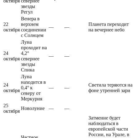
октября
севернее
звезды
Регул
Венера в
22
верхнем
Планета переходит
—
—
октября
соединении
на вечернее небо
с Солнцем
Луна
проходит на
24
4,2°
—
—
октября
севернее
звезды
Спика
Луна
находится в
24
Светила теряются на
0,4° к
—
—
октября
фоне утренней зари
северу от
Меркурия
25
Новолуние
—
—
октября
Затмение будет
наблюдаться в
европейской части
России, на Урале, в
Частное