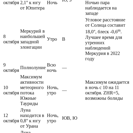
октября
2,1° к югу
Ночь
Ночью пара
от Юпитера
наблюдается на
западе
Угловое расстояние
от Солнца составит
m
Меркурий в
18,0°, блеск -0,6
.
8
наибольшей
Лучшее время для
Утро
В
октября
западной
утренних
элонгации
наблюдений
Меркурия в 2022
году
9
Всю
Полнолуние
—
октября
ночь
Максимум
активности
Максимум ожидается
10
метеорного
Ночь,
в ночь с 10 на 11
—
октября
потока
утро
октября. ZHR=5,
Южные
возможны болиды
Тауриды
Луна
12
находится в
Ночь,
ЮВ, Ю
октября
0,8° к югу
утро
от Урана
Луна