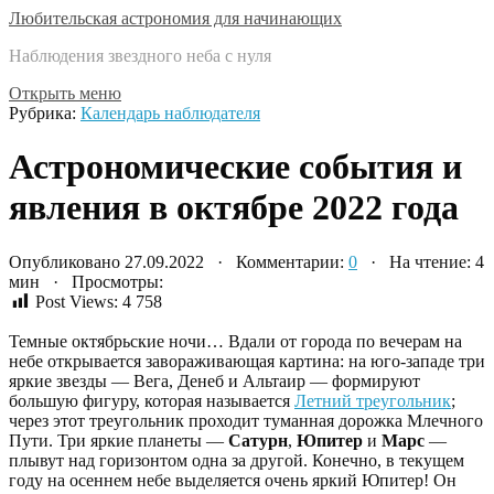
Любительская астрономия для начинающих
Наблюдения звездного неба с нуля
Открыть меню
Рубрика:
Календарь наблюдателя
Астрономические события и
явления в октябре 2022 года
Опубликовано 27.09.2022 · Комментарии:
0
· На чтение: 4
мин · Просмотры:
Post Views:
4 758
Темные октябрьские ночи… Вдали от города по вечерам на
небе открывается завораживающая картина: на юго-западе три
яркие звезды — Вега, Денеб и Альтаир — формируют
большую фигуру, которая называется
Летний треугольник
;
через этот треугольник проходит туманная дорожка Млечного
Пути. Три яркие планеты —
Сатурн
,
Юпитер
и
Марс
—
плывут над горизонтом одна за другой. Конечно, в текущем
году на осеннем небе выделяется очень яркий Юпитер! Он