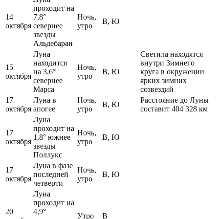
проходит на
14
7,8°
Ночь,
В, Ю
октября
севернее
утро
звезды
Альдебаран
Луна
Светила находятся
находится
внутри Зимнего
15
Ночь,
на 3,6°
В, Ю
круга в окружении
октября
утро
севернее
ярких зимних
Марса
созвездий
17
Луна в
Ночь,
Расстояние до Луны
В, Ю
октября
апогее
утро
составит 404 328 км
Луна
проходит на
17
Ночь,
1,8° южнее
В, Ю
октября
утро
звезды
Поллукс
Луна в фазе
17
Ночь,
последней
В, Ю
октября
утро
четверти
Луна
проходит на
20
4,9°
Утро
В