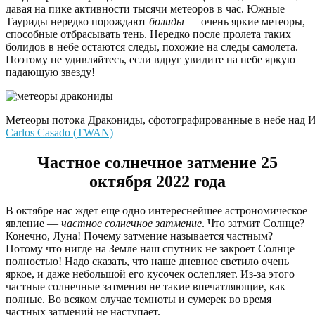
давая на пике активности тысячи метеоров в час. Южные
Тауриды нередко порождают
болиды
— очень яркие метеоры,
способные отбрасывать тень. Нередко после пролета таких
болидов в небе остаются следы, похожие на следы самолета.
Поэтому не удивляйтесь, если вдруг увидите на небе яркую
падающую звезду!
Метеоры потока Дракониды, сфотографированные в небе над И
Carlos Casado (TWAN)
Частное солнечное затмение 25
октября 2022 года
В октябре нас ждет еще одно интереснейшее астрономическое
явление —
частное солнечное затмение
. Что затмит Солнце?
Конечно, Луна! Почему затмение называется частным?
Потому что нигде на Земле наш спутник не закроет Солнце
полностью! Надо сказать, что наше дневное светило очень
яркое, и даже небольшой его кусочек ослепляет. Из-за этого
частные солнечные затмения не такие впечатляющие, как
полные. Во всяком случае темноты и сумерек во время
частных затмений не наступает.