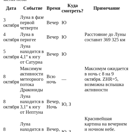
Куда
Дата
Событие
Время
Примечание
смотреть?
Луна в фазе
3
первой
Вечер
Ю
октября
четверти
4
Луна в
Расстояние до Луны
Вечер
Ю
октября
перигее
составит 369 325 км
Луна
5
находится в
Вечер
Ю
октября
4,1° к югу
от Сатурна
Максимум
Максимум ожидается
активности
в ночь с 8 на 9
8
Всю
метеорного
—
октября. ZHR=5,
октября
ночь
потока
возможна вспышка
Дракониды
активности
Луна
8
находится в
Вечер,
Ю, З
октября
3,1° к югу
Ночь
от Нептуна
Красивейшая
Луна
картина на вечернем
8
находится в
Вечер,
и ночном небе.
Ю, З