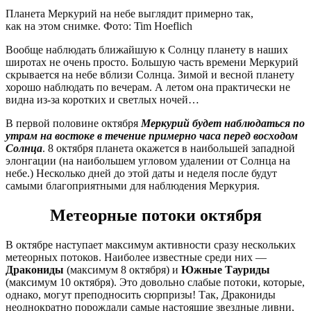
Планета Меркурий на небе выглядит примерно так,
как на этом снимке. Фото: Tim Hoeflich
Вообще наблюдать ближайшую к Солнцу планету в наших
широтах не очень просто. Большую часть времени Меркурий
скрывается на небе вблизи Солнца. Зимой и весной планету
хорошо наблюдать по вечерам. А летом она практически не
видна из-за коротких и светлых ночей…
В первой половине октября
Меркурий будет наблюдаться по
утрам на востоке в течение примерно часа перед восходом
Солнца
. 8 октября планета окажется в наибольшей западной
элонгации (на наибольшем угловом удалении от Солнца на
небе.) Несколько дней до этой даты и неделя после будут
самыми благоприятными для наблюдения Меркурия.
Метеорные потоки октября
В октябре наступает максимум активности сразу нескольких
метеорных потоков. Наиболее известные среди них —
Дракониды
(максимум 8 октября) и
Южные Тауриды
(максимум 10 октября). Это довольно слабые потоки, которые,
однако, могут преподносить сюрпризы! Так, Дракониды
неоднократно порождали самые настоящие звездные ливни,