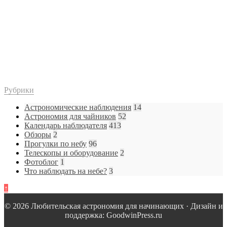
Рубрики
Астрономические наблюдения
14
Астрономия для чайников
52
Календарь наблюдателя
413
Обзоры
2
Прогулки по небу
96
Телескопы и оборудование
2
Фотоблог
1
Что наблюдать на небе?
3
↑
© 2026 Любительская астрономия для начинающих · Дизайн и
поддержка: GoodwinPress.ru