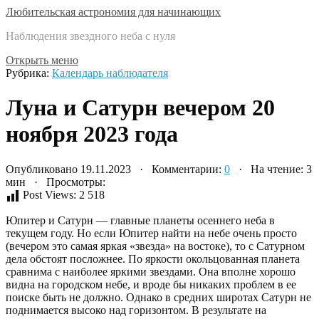
Любительская астрономия для начинающих
Наблюдения звездного неба с нуля
Открыть меню
Рубрика:
Календарь наблюдателя
Луна и Сатурн вечером 20
ноября 2023 года
Опубликовано 19.11.2023 · Комментарии:
0
· На чтение: 3
мин · Просмотры:
Post Views:
2 518
Юпитер и Сатурн — главные планеты осеннего неба в
текущем году. Но если Юпитер найти на небе очень просто
(вечером это самая яркая «звезда» на востоке), то с Сатурном
дела обстоят посложнее. По яркости окольцованная планета
сравнима с наиболее яркими звездами. Она вполне хорошо
видна на городском небе, и вроде бы никаких проблем в ее
поиске быть не должно. Однако в средних широтах Сатурн не
поднимается высоко над горизонтом. В результате на