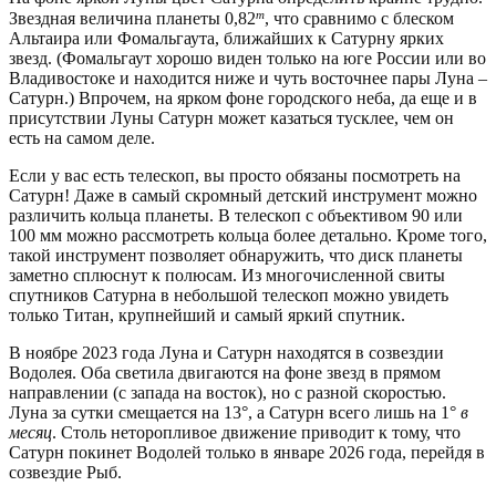
m
Звездная величина планеты 0,82
, что сравнимо с блеском
Альтаира или Фомальгаута, ближайших к Сатурну ярких
звезд. (Фомальгаут хорошо виден только на юге России или во
Владивостоке и находится ниже и чуть восточнее пары Луна –
Сатурн.) Впрочем, на ярком фоне городского неба, да еще и в
присутствии Луны Сатурн может казаться тусклее, чем он
есть на самом деле.
Если у вас есть телескоп, вы просто обязаны посмотреть на
Сатурн! Даже в самый скромный детский инструмент можно
различить кольца планеты. В телескоп с объективом 90 или
100 мм можно рассмотреть кольца более детально. Кроме того,
такой инструмент позволяет обнаружить, что диск планеты
заметно сплюснут к полюсам. Из многочисленной свиты
спутников Сатурна в небольшой телескоп можно увидеть
только Титан, крупнейший и самый яркий спутник.
В ноябре 2023 года Луна и Сатурн находятся в созвездии
Водолея. Оба светила двигаются на фоне звезд в прямом
направлении (с запада на восток), но с разной скоростью.
Луна за сутки смещается на 13°, а Сатурн всего лишь на 1°
в
месяц
. Столь неторопливое движение приводит к тому, что
Сатурн покинет Водолей только в январе 2026 года, перейдя в
созвездие Рыб.