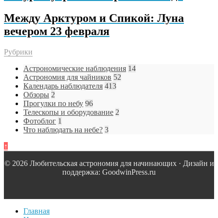
Между Арктуром и Спикой: Луна
вечером 23 февраля
Рубрики
Астрономические наблюдения
14
Астрономия для чайников
52
Календарь наблюдателя
413
Обзоры
2
Прогулки по небу
96
Телескопы и оборудование
2
Фотоблог
1
Что наблюдать на небе?
3
↑
© 2026 Любительская астрономия для начинающих · Дизайн и
поддержка: GoodwinPress.ru
Главная