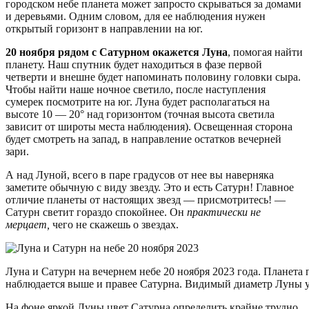
городском небе планета может запросто скрываться за домами
и деревьями. Одним словом, для ее наблюдения нужен
открытый горизонт в направлении на юг.
20 ноября рядом с Сатурном окажется Луна
, помогая найти
планету. Наш спутник будет находиться в фазе первой
четверти и внешне будет напоминать половину головки сыра.
Чтобы найти наше ночное светило, после наступления
сумерек посмотрите на юг. Луна будет располагаться на
высоте 10 — 20° над горизонтом (точная высота светила
зависит от широты места наблюдения). Освещенная сторона
будет смотреть на запад, в направление остатков вечерней
зари.
А над Луной, всего в паре градусов от нее вы наверняка
заметите обычную с виду звезду. Это и есть Сатурн! Главное
отличие планеты от настоящих звезд — присмотритесь! —
Сатурн светит гораздо спокойнее. Он
практически не
мерцает,
чего не скажешь о звездах.
Луна и Сатурн на вечернем небе 20 ноября 2023 года. Планета 
наблюдается выше и правее Сатурна. Видимый диаметр Луны уве
На фоне яркой Луны цвет Сатурна определить крайне трудно.