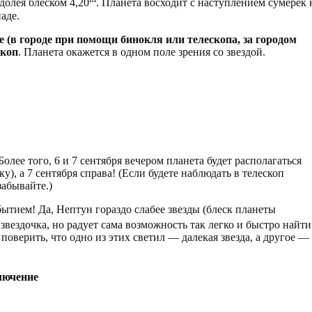
долея блеском 4,20
. Планета восходит с наступлением сумерек 
аде.
е (в городе при помощи бинокля или телескопа, за городом
скоп
. Планета окажется в одном поле зрения со звездой.
олее того, 6 и 7 сентября вечером планета будет располагаться
ку), а 7 сентября справа! (Если будете наблюдать в телескоп
забывайте.)
ытием! Да, Нептун гораздо слабее звезды (блеск планеты
 звездочка, но радует сама возможность так легко и быстро найти
поверить, что одно из этих светил — далекая звезда, а другое —
лючение