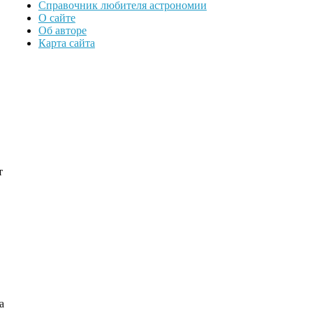
Справочник любителя астрономии
О сайте
Об авторе
Карта сайта
т
а