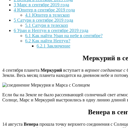
3
Марс в сентябре 2019 года
4
Юпитер в сентябре 2019 года
4.1
Юпитер в телескоп
5
Сатурн в сентябре 2019 года
5.1
Сатурн в телескоп
6
Уран и Нептун в сентябре 2019 года
6.1
Как найти Уран на небе в сентябре?
6.2
Как найти Нептун?
6.2.1
Заключение
Меркурий в се
4 сентября планета
Меркурий
вступает в
верхнее соединение с
Земли. Весь месяц планета находится на дневном небе и потому
Если бы на Земле не было рассеивающей солнечный свет атмосф
Солнце, Марс и Меркурий выстроились в одну линию длиной все
Венера в сен
14 августа
Венера
прошла точку верхнего соединения с Солнцем