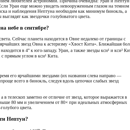
нием любителей астрономии. Причина очевидна: Уран и Нептун
 Если Уран еще можно увидеть невооруженным глазом на темном
оиска и наблюдения Нептуна необходим как минимум бинокль, а
 выглядят как звездочки голубоватого цвета.
на небе в сентябре?
света. Сейчас планета находится в Овне недалеко от границы с
х ярчайших звезд Овна к астеризму «Хвост Кита». Ближайшая бол
находится в 4° к юго-западу. Уран, а также звезды кси¹ и кси² Ки
с прямым углом в кси¹ Кита.
тремя его ярчайшими звездами (их названия слева направо —
роще всего в бинокль, следуя вдоль цепочки слабых звезд
 а в телескоп заметно ее отличие от звезд, которое выражается в
 свыше 80 мм и увеличением от 80× при идеальных атмосферных
голубого цвета.
ти Нептун?
m