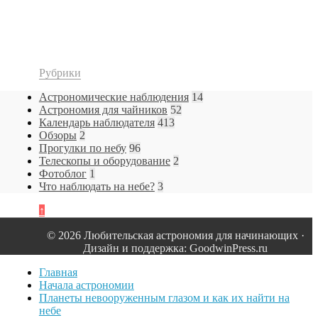
Рубрики
Астрономические наблюдения
14
Астрономия для чайников
52
Календарь наблюдателя
413
Обзоры
2
Прогулки по небу
96
Телескопы и оборудование
2
Фотоблог
1
Что наблюдать на небе?
3
↑
© 2026 Любительская астрономия для начинающих ·
Дизайн и поддержка: GoodwinPress.ru
Главная
Начала астрономии
Планеты невооруженным глазом и как их найти на
небе