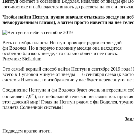
Нептун
обитает в созвездии Водолея, недалеко от звезды фи Во
юго-востоке и наблюдается вплоть до рассвета на юге и юго-зап
Чтобы найти Нептун, нужно вначале отыскать звезду на неб
невооруженным глазом), а затем просто навести на нее теле
Весь сентябрь планета Нептун проводит рядом со звездой
фи Водолея. Но в первую половину месяца она находится
особенно близко к звезде, что сильно облегчит ее поиск.
Рисунок: Stellarium
Это самый верный способ найти Нептун в сентябре 2019 года! Б
всего в 1 угловой минуте от звезды — 6 сентября слева (к восто
системы Ньютона, то изображение у вас будет перевернуто, не 
Соединение Нептуна и фи Водолея будет очень интересным соб
m
составляет 7,9
), и в небольшой телескоп выглядит как простая
этот далекий мир! Глядя на Нептун рядом с фи Водолея, трудно 
планета Солнечной системы!
Зак
Подведем кратко итоги.