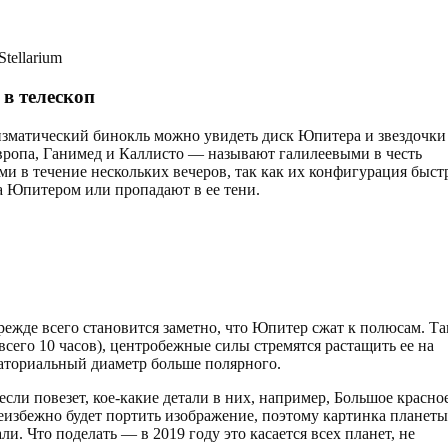
tellarium
в телескоп
зматический бинокль можно увидеть диск Юпитера и звездочки
ропа, Ганимед и Каллисто — называют галилеевыми в честь
и в течение нескольких вечеров, так как их конфигурация быст
а Юпитером или пропадают в ее тени.
ежде всего становится заметно, что Юпитер сжат к полюсам. Та
всего 10 часов), центробежные силы стремятся растащить ее на
ваториальный диаметр больше полярного.
сли повезет, кое-какие детали в них, например, Большое красно
неизбежно будет портить изображение, поэтому картинка планеты
ли. Что поделать — в 2019 году это касается всех планет, не