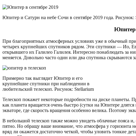
Юпитер и Сатурн на небе Сочи в сентябре 2019 года. Рисунок: S
Юпитер 
При благоприятных атмосферных условиях уже в обычный при
четырех крупнейших спутников рядом. Эти спутники — Ио, Ев
открывшего их Галилео Галилея. Интересно понаблюдать за ним
меняется. Довольно часто один или два спутника скрываются з
Примерно так выглядит Юпитер и его
крупнейшие спутники при наблюдении в
любительский телескоп. Рисунок: Stellarium
Телескоп покажет некоторые подробности на диске планеты. Пр
как планета вращается очень быстро (сутки на Юпитере длятся 
экваторе, где скорость вращения особенно велика. Поэтому эк
В небольшой телескоп также можно увидеть облачные пояса и, е
пятно. Но обращу ваше внимание, что атмосфера у горизонта 
вряд ли окажется достаточно четкой, чтобы уловить тонкие дета