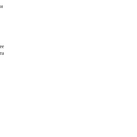
 и
ее
та