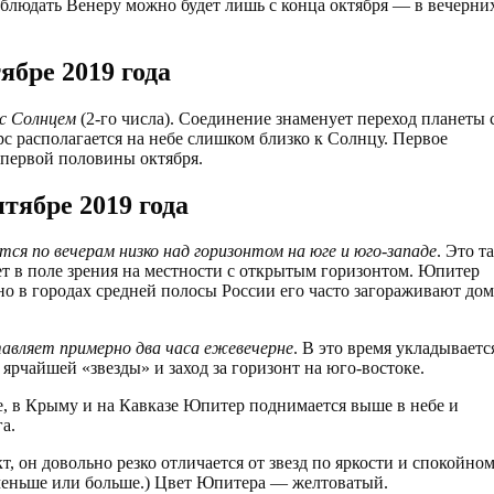
аблюдать Венеру можно будет лишь с конца октября — в вечерни
ябре 2019 года
с Солнцем
(2-го числа). Соединение знаменует переход планеты 
рс располагается на небе слишком близко к Солнцу. Первое
 первой половины октября.
тябре 2019 года
ся по вечерам низко над горизонтом на юге и юго-западе
. Это та
ет в поле зрения на местности с открытым горизонтом. Юпитер
но в городах средней полосы России его часто загораживают дом
авляет примерно два часа ежевечерне
. В это время укладываетс
 ярчайшей «звезды» и заход за горизонт на юго-востоке.
е, в Крыму и на Кавказе Юпитер поднимается выше в небе и
а.
, он довольно резко отличается от звезд по яркости и спокойном
 меньше или больше.) Цвет Юпитера — желтоватый.