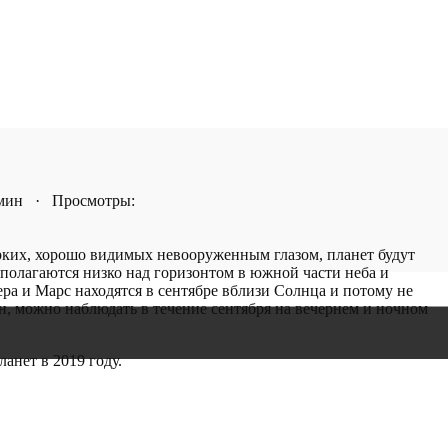
 мин · Просмотры:
ярких, хорошо видимых невооруженным глазом, планет будут
сполагаются низко над горизонтом в южной части неба и
ра и Марс находятся в сентябре вблизи Солнца и потому не
н, можно наблюдать в течение сентября на вечернем и ночном
анет в 2019 году.