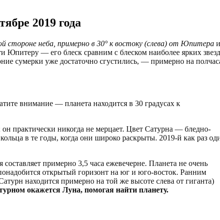
тябре 2019 года
й стороне неба, примерно в 30° к востоку (слева) от Юпитера
ти Юпитеру — его блеск сравним с блеском наиболее ярких звезд
рние сумерки уже достаточно сгустились, — примерно на полчас
ратите внимание — планета находится в 30 градусах к
 он практически никогда не мерцает. Цвет Сатурна — бледно-
льца в те годы, когда они широко раскрыты. 2019-й как раз од
 составляет примерно 3,5 часа ежевечерне. Планета не очень
, понадобится открытый горизонт на юг и юго-восток. Ранним
Сатурн находится примерно на той же высоте слева от гиганта)
турном окажется Луна, помогая найти планету.