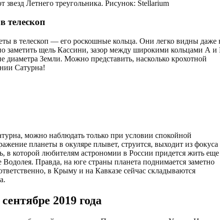
т звезд Летнего треугольника. Рисунок: Stellarium
в телескоп
ты в телескоп — его роскошные кольца. Они легко видны даже 
но заметить щель Кассини, зазор между широкими кольцами А и 
е диаметра Земли. Можно представить, насколько крохотной
янии Сатурна!
 Сатурна, можно наблюдать только при условии спокойной
бражение планеты в окуляре плывет, струится, выходит из фокуса
ь, в которой любителям астрономии в России придется жить еще
ие Водолея. Правда, на юге страны планета поднимается заметно
ответственно, в Крыму и на Кавказе сейчас складываются
а.
 сентябре 2019 года