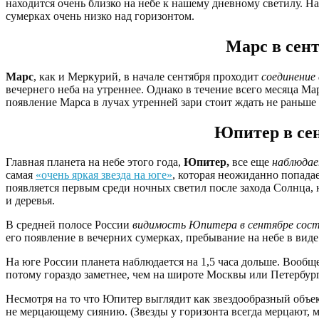
находится очень близко на небе к нашему дневному светилу. Н
сумерках очень низко над горизонтом.
Марс в сент
Марс
, как и Меркурий, в начале сентября проходит
соединение 
вечернего неба на утреннее. Однако в течение всего месяца Ма
появление Марса в лучах утренней зари стоит ждать не раньше
Юпитер в сен
Главная планета на небе этого года,
Юпитер,
все еще
наблюдает
самая
«очень яркая звезда на юге»
, которая неожиданно попада
появляется первым среди ночных светил после захода Солнца, 
и деревья.
В средней полосе России
видимость Юпитера в сентябре сост
его появление в вечерних сумерках, пребывание на небе в виде
На юге России планета наблюдается на 1,5 часа дольше. Вообщ
потому гораздо заметнее, чем на широте Москвы или Петербург
Несмотря на то что Юпитер выглядит как звездообразный объект
не мерцающему сиянию. (Звезды у горизонта всегда мерцают,