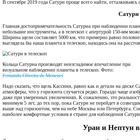
В сентябре 2019 года Сатурн проще всего найти, отталкиваясь о
Сатурн 
Главная достопримечательность Сатурна при наблюдении плане
небольшие инструменты, а в телескоп с апертурой 150-мм мож
Ширина щели составляет 5000 км, что примерно равно половин
выглядела бы наша планета в телескоп, находись она на рассто
Кольца Сатурна производят неизгладимое впечатление при
визуальном наблюдении планеты в телескоп. Фото:
Fernando Oliveira de Menezes
Надо сказать, что щель Кассини, равно как и детали на диске
атмосферы, что у горизонта случается редко. Гораздо чаще изо
даже при умеренных увеличениях. К сожалению, это реальност
минимум 5 лет, до тех пор, пока Сатурн не перейдет в созвезд
выше над горизонтом, чем на небе Москвы или Петербурга. Со
наиболее комфортные условия в стране для наблюдения Сатурн
Уран и Нептун в