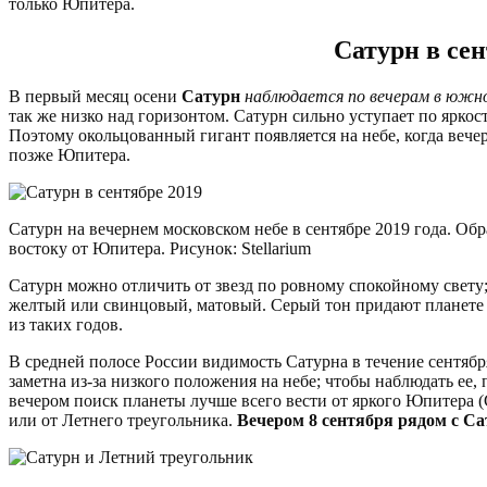
только Юпитера.
Сатурн в сен
В первый месяц осени
Сатурн
наблюдается по вечерам в южно
так же низко над горизонтом. Сатурн сильно уступает по яркос
Поэтому окольцованный гигант появляется на небе, когда вече
позже Юпитера.
Сатурн на вечернем московском небе в сентябре 2019 года. Об
востоку от Юпитера. Рисунок: Stellarium
Сатурн можно отличить от звезд по ровному спокойному свету;
желтый или свинцовый, матовый. Серый тон придают планете ко
из таких годов.
В средней полосе России видимость Сатурна в течение сентября
заметна из-за низкого положения на небе; чтобы наблюдать ее
вечером поиск планеты лучше всего вести от яркого Юпитера (
или от Летнего треугольника.
Вечером 8 сентября рядом с Са