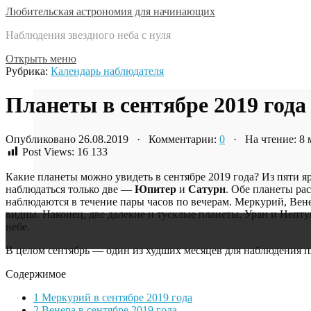
Любительская астрономия для начинающих
Наблюдения звездного неба с нуля
Открыть меню
Рубрика:
Календарь наблюдателя
Планеты в сентябре 2019 года
Опубликовано 26.08.2019 · Комментарии:
0
· На чтение: 8
Post Views:
16 133
Какие планеты можно увидеть в сентябре 2019 года? Из пяти 
наблюдаться только две —
Юпитер
и
Сатурн
. Обе планеты ра
наблюдаются в течение пары часов по вечерам. Меркурий, Вене
видны. Наконец, две далекие и тусклые планеты, Уран и Непту
небе.
В целом сентябрь — один из худших месяцев для наблюдения пл
Содержимое
1
Меркурий в сентябре 2019 года
2
Венера в сентябре 2019 года