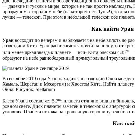
Две последние планеты в обзоре традиционно обделены внима
— далекие и тусклые миры, которые не так просто наблюдать.
прозрачном загородном небе (на котором нет Луны!), то для п
лучше — телескоп. При этом в небольшой телескоп обе планеты
Как найти Уран 
Уран
восходит по вечерам и наблюдается на небе вплоть до рас
созвездием Кита. Уран располагается почти на полпути от тре
m
или менее яркая звезда к планете — кси¹ Кита блеском 4,35
— 
образуют на небе равнобедренный прямоугольный треугольник 
В сентябре 2019 года Уран находится в созвездии Овна между 
Хамаль, Шератан и Месартим) и Хвостом Кита. Найти планету п
Овна. Рисунок: Stellarium
m
Блеск Урана составляет 5,7
; планета отлично видна в бинокль,
ровном свете. Диск планеты заметен в телескопы с апертурой
условиях. Планета похожа на крошечную горошину зеленовато-
Как най