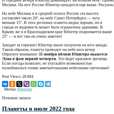
В середине вечера Юпитер доминирует на ночном небе. Пример
Москвы. На юге России Юпитер находится еще выше. Рисунок: 
На небе Москвы и в средней полосе России эта высота
составляет около 20°, на небе Санкт-Петербурга — чуть
меньше 15°. В этих регионах планета видна хорошо, но в
городе ее видимость может быть ограничена зданиями. В
Крыму же и в Краснодарском крае Юпитер поднимается выше
25° — и вот там он очень заметен!
Заходит за горизонт Юпитер около полуночи на юго-западе.
Таким образом, планета проводит на небе весь вечер.
Обратите внимание:
11 ноября вблизи Юпитера окажется
Луна в фазе первой четверти
. Это будет красивое зрелище.
Если погода позволит, не упускайте возможностью
полюбоваться этими замечательными небесными светилами!
Post Views:
28 804
Метки:
Юпитер
Похожие записи
Планеты в июле 2022 года