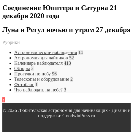
Соединение Юпитера и Сатурна 21
декабря 2020 года
Луна и Регул ночью и утром 27 декабря
Рубрики
Астрономические наблюдения
14
Астрономия для чайников
52
Календарь наблюдателя
413
Обзоры
2
Прогулки по небу
96
Телескопы и оборудование
2
Фотоблог
1
Что наблюдать на небе?
3
↑
© 2026 Любительская астрономия для начинающих · Дизайн и
поддержка: GoodwinPress.ru