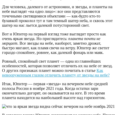
Для человека, далекого от астрономии, и звезды, и планеты на
небе выглядят «на одно лицо»: все они представляются
точечными светящимися объектами — как-будто кто-то
булавкой проколол тут и там темный шатер неба, и сквозь этот
шатер на нас льется далекий потусторонний свет.
Вот и Юпитер на первый взгляд тоже выглядит просто как
очень яркая звезда. Но приглядитесь:
планета почти не
мерцает.
Все звезды на небе, наоборот, заметно дрожат,
быстро мигают, как пламя свечи на ветру. Юпитер же светит
гораздо спокойнее, ровнее, как далекий фонарь или маяк.
Ровный, спокойный свет планет — одна из главнейших
особенностей, которая позволяет отличить их на небе от звезд.
О других признаках планет можно почитать в статье
Как
невооруженным глазом отличить планету от звезды на небе?
Итак, Юпитер — первая «звезда» на вечернем небе средней
полосы России в ноябре 2021 года. Когда остатки зари
окончательно догорят, он оказывается на юге. В это время
планета находится на наибольшей высоте над горизонтом.