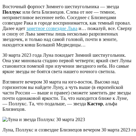
Восточный форпост Зимнего шестиугольника — звезда
Поллукс
или бета Близнецов. Слева от нее — темное,
неприветливое весеннее небо. Соседнее с Близнецами
созвездие Рака в городе воспринимается, как темный провал.
Далее идет
заметное созвездие Льва
и… пожалуй, все. Сверху
и снизу от Льва заметны лишь несколько разрозненных
звездочек, и только над самой головой, почти в зените,
находится ковш Большой Медведицы…
30 марта 2023 года Луна покидает Зимний шестиугольник.
Она уже миновала стадию первой четверти; яркий свет Луны
становится помехой при изучении звездного неба. Но самые
яркие звезды не боятся света нашего ночного светила.
Взгляните вечером 30 марта на юго-восток. Высоко над
горизонтом вы найдете Луну, а чуть выше (в европейской
части России — выше и правее) сможете заметить две звезды
почти одинаковой яркости. Та, что находится ближе к Луне,
— Поллукс. Та, что подальше, — звезда
Кастор
, альфа
Близнецов.
Луна, Поллукс и созвездие Близнецов вечером 30 марта 2023 год