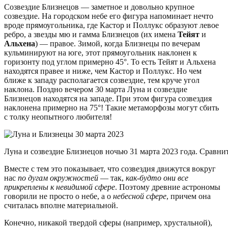
Созвездие Близнецов — заметное и довольно крупное
созвездие. На городском небе его фигура напоминает нечто
вроде прямоугольника, где Кастор и Поллукс образуют левое
ребро, а звезды мю и гамма Близнецов (их имена
Тейят
и
Альхена
) — правое. Зимой, когда Близнецы по вечерам
кульминируют на юге, этот прямоугольник наклонен к
горизонту под углом примерно 45°. То есть Тейят и Альхена
находятся правее и ниже, чем Кастор и Поллукс. Но чем
ближе к западу располагается созвездие, тем круче угол
наклона. Поздно вечером 30 марта Луна и созвездие
Близнецов находятся на западе. При этом фигура созвездия
наклонена примерно на 75°! Такие метаморфозы могут сбить
с толку неопытного любителя!
Луна и созвездие Близнецов ночью 31 марта 2023 года. Сравнит
Вместе с тем это показывает, что созвездия движутся вокруг
нас
по дугам окружностей
— так,
как-будто они все
прикреплены к невидимой сфере
. Поэтому древние астрономы
говорили не просто о небе, а о
небесной сфере
, причем она
считалась вполне материальной.
Конечно, никакой твердой сферы (например, хрустальной),