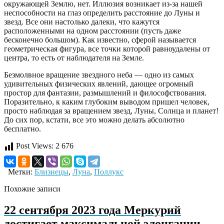
окружающей Землю, нет. Иллюзия возникает из-за нашей
неспособности на глаз определить расстояние до Луны и
звезд. Все они настолько далеки, что кажутся
расположенными на одном расстоянии (пусть даже
бесконечно большом). Как известно, сферой называется
геометрическая фигура, все точки которой равноудалены от
центра, то есть от наблюдателя на Земле.
Безмолвное вращение звездного неба — одно из самых
удивительных физических явлений, дающее огромный
простор для фантазии, размышлений и философствования.
Поразительно, к каким глубоким выводом пришел человек,
просто наблюдая за вращением звезд, Луны, Солнца и планет!
До сих пор, кстати, все это можно делать абсолютно
бесплатно.
Post Views:
2 676
Метки:
Близнецы
,
Луна
,
Поллукс
Похожие записи
22 сентября 2023 года Меркурий
достигает максимальной элонгации